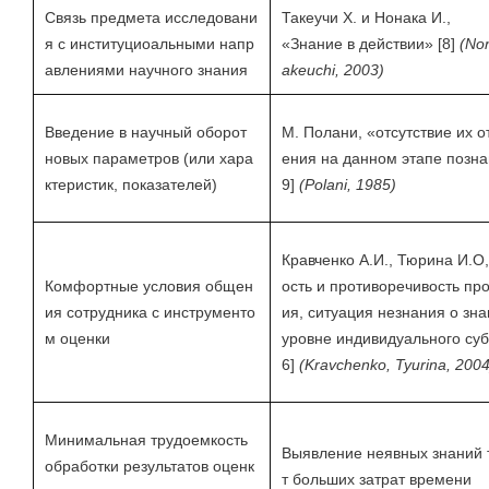
Связь предмета исследовани
Такеучи Х. и Нонака И.,
я с институциоальными напр
«Знание в действии» [8]
(No
авлениями научного знания
akeuchi, 2003)
Введение в научный оборот
М. Полани, «отсутствие их 
новых параметров (или хара
ения на данном этапе позна
ктеристик, показателей)
9]
(Polani, 1985)
Кравченко А.И., Тюрина И.О
Комфортные условия общен
ость и противоречивость пр
ия сотрудника с инструменто
ия, ситуация незнания о зна
м оценки
уровне индивидуального суб
6]
(Kravchenko, Tyurina, 2004
Минимальная трудоемкость
Выявление неявных знаний 
обработки результатов оценк
т больших затрат времени