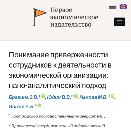
Skip
to
content
Понимание приверженности
сотрудников к деятельности в
экономической организации:
нано-аналитический подход
1
2
3
Брагина З.В.
,
Юдин В.В.
,
Чалова М.В.
,
4
Яшков А.Б.
1
Костромской государственный университет, ,
2
Ярославский государственный педагогический