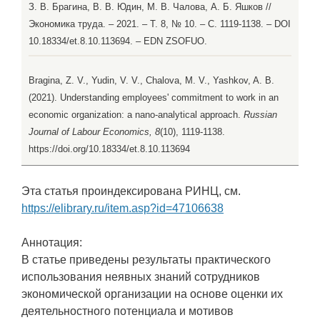
З. В. Брагина, В. В. Юдин, М. В. Чалова, А. Б. Яшков //
Экономика труда. – 2021. – Т. 8, № 10. – С. 1119-1138. – DOI
10.18334/et.8.10.113694. – EDN ZSOFUO.
Bragina, Z. V., Yudin, V. V., Chalova, M. V., Yashkov, A. B.
(2021). Understanding employees' commitment to work in an
economic organization: a nano-analytical approach.
Russian
Journal of Labour Economics, 8
(10), 1119-1138.
https://doi.org/10.18334/et.8.10.113694
Эта статья проиндексирована РИНЦ, см.
https://elibrary.ru/item.asp?id=47106638
Аннотация:
В статье приведены результаты практического
использования неявных знаний сотрудников
экономической организации на основе оценки их
деятельностного потенциала и мотивов