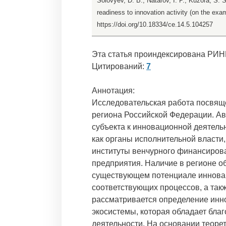
Solovyev, D. B., Natarov, I. P., Kuzora, S.
readiness to innovation activity (on the exa
https://doi.org/10.18334/ce.14.5.104257
Эта статья проиндексирована РИН
Цитирований:
7
Аннотация:
Исследовательская работа посвящ
региона Российской Федерации. Ав
субъекта к инновационной деятель
как органы исполнительной власти,
институты венчурного финансиров
предприятия. Наличие в регионе о
существующем потенциале инновац
соответствующих процессов, а так
рассматривается определение инно
экосистемы, которая обладает бла
деятельности. На основании теоре