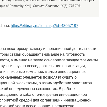
 S. (2020). Modeling of assessment of the Russian Federation subject
mple of Primorsky Krai).
Creative Economy, 14
(5), 775-796.
Ц, см.
https://elibrary.ru/item.asp?id=43057197
ена некоторому аспекту инновационной деятельности
торы статьи обращают внимание на готовность
ности, а именно на такие основополагающие элементы
 вузы и научно-исследовательские организации,
ания, якорные компании, малые инновационные
бозначенных элементов позволяет судить о
ионной экосистемы, о взаимодействии участников
же об определенных сложностях. В работе
вационного хаба с точки зрения инновационной
гоприятной средой для организации инновационной
тической части исследования предложено