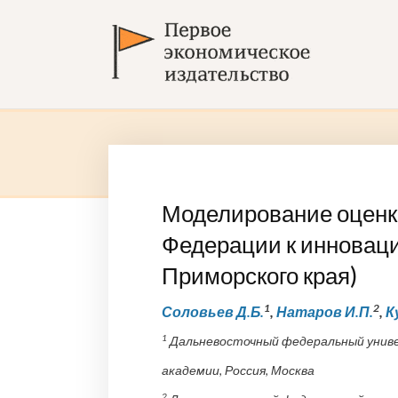
Моделирование оценки
Федерации к инноваци
Приморского края)
1
2
Соловьев Д.Б.
,
Натаров И.П.
,
К
1
Дальневосточный федеральный унив
академии, Россия, Москва
2