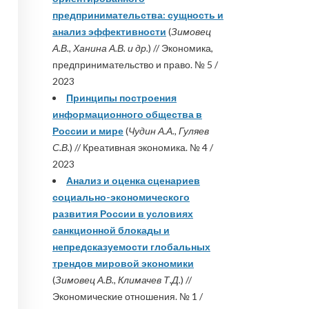
предпринимательства: сущность и
анализ эффективности
(
Зимовец
А.В., Ханина А.В. и др.
) // Экономика,
предпринимательство и право. № 5 /
2023
Принципы построения
информационного общества в
России и мире
(
Чудин А.А., Гуляев
С.В.
) // Креативная экономика. № 4 /
2023
Анализ и оценка сценариев
социально-экономического
развития России в условиях
санкционной блокады и
непредсказуемости глобальных
трендов мировой экономики
(
Зимовец А.В., Климачев Т.Д.
) //
Экономические отношения. № 1 /