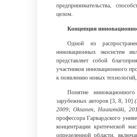
предпринимательства, спосо
целом.
Концепция инновационно
Одной из распростран
инновационных экосистем явл
представляет собой благопри
участников инновационного про
к появлению новых технологий,
Понятие инновационного
зарубежных авторов [3, 8, 10]
2009; Oksanen, Hautamäki, 20
профессора Гарвардского униве
концентрации критической ма
определенной области, включа