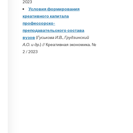
2023
Условия формирования
креативного капитала
профессорско-
преподавательского состава
вузов
(
Гуськова И.В., Грудзинский
А.О. и др.
) // Креативная экономика. №
2 / 2023