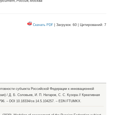
рситет, Россия, Москва
| Загрузок: 60 | Цитирований: 7
Скачать PDF
отовности субъекта Российской Федерации к инновационной
я) / Д. Б. Соловьев, И. П. Натаров, С. С. Кузора // Креативная
5-796. – DOI 10.18334/ce.14.5.104257. – EDN FTUMKX.