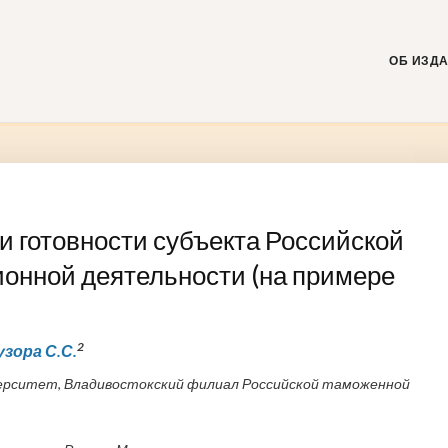
Skip
to
content
ОБ ИЗД
 готовности субъекта Российской
онной деятельности (на примере
2
узора С.С.
ерситет, Владивостокский филиал Российской таможенной