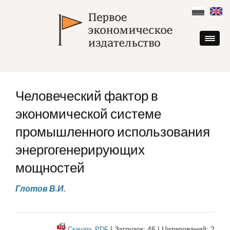
Skip
to
content
Человеческий фактор в
экономической системе
промышленного использования
энергогенерирующих
мощностей
Глотов В.И.
| Загрузок: 46 | Цитирований: 2
Скачать PDF