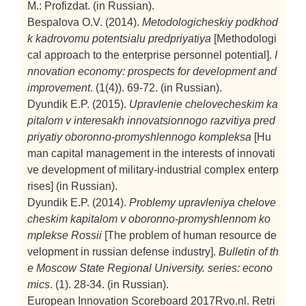
M.: Profizdat. (in Russian).
Bespalova O.V. (2014).
Metodologicheskiy podkhod
k kadrovomu potentsialu predpriyatiya
[Methodologi
cal approach to the enterprise personnel potential].
I
nnovation economy: prospects for development and
improvement
. (1(4)). 69-72. (in Russian).
Dyundik E.P. (2015).
Upravlenie chelovecheskim ka
pitalom v interesakh innovatsionnogo razvitiya pred
priyatiy oboronno-promyshlennogo kompleksa
[Hu
man capital management in the interests of innovati
ve development of military-industrial complex enterp
rises]
(in Russian).
Dyundik E.P. (2014).
Problemy upravleniya chelove
cheskim kapitalom v oboronno-promyshlennom ko
mplekse Rossii
[The problem of human resource de
velopment in russian defense industry].
Bulletin of th
e Moscow State Regional University. series: econo
mics
. (1). 28-34. (in Russian).
European Innovation Scoreboard 2017Rvo.nl. Retri