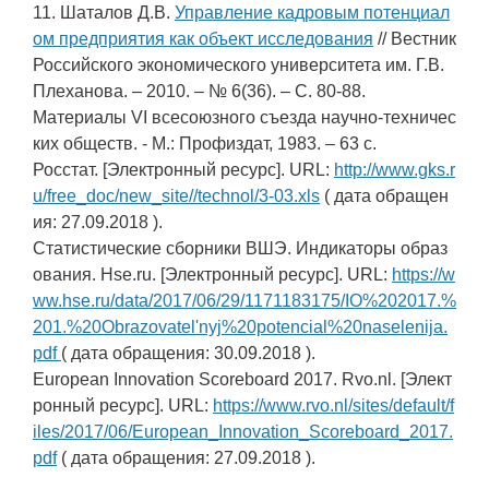
11. Шаталов Д.В.
Управление кадровым потенциал
ом предприятия как объект исследования
// Вестник
Российского экономического университета им. Г.В.
Плеханова. – 2010. – № 6(36). – С. 80-88.
Материалы VI всесоюзного съезда научно-техничес
ких обществ. - М.: Профиздат, 1983. – 63 с.
Росстат. [Электронный ресурс]. URL:
http://www.gks.r
u/free_doc/new_site//technol/3-03.xls
( дата обращен
ия: 27.09.2018 ).
Статистические сборники ВШЭ. Индикаторы образ
ования. Hse.ru. [Электронный ресурс]. URL:
https://w
ww.hse.ru/data/2017/06/29/1171183175/IO%202017.%
201.%20Obrazovatel'nyj%20potencial%20naselenija.
pdf
( дата обращения: 30.09.2018 ).
European Innovation Scoreboard 2017. Rvo.nl. [Элект
ронный ресурс]. URL:
https://www.rvo.nl/sites/default/f
iles/2017/06/European_Innovation_Scoreboard_2017.
pdf
( дата обращения: 27.09.2018 ).