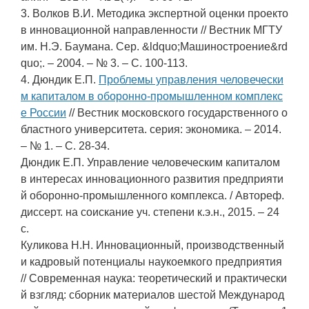
3. Волков В.И. Методика экспертной оценки проекто
в инновационной направленности // Вестник МГТУ
им. Н.Э. Баумана. Сер. &ldquo;Машиностроение&rd
quo;. – 2004. – № 3. – С. 100-113.
4. Дюндик Е.П.
Проблемы управления человечески
м капиталом в оборонно-промышленном комплекс
е России
// Вестник московского государственного о
бластного университета. серия: экономика. – 2014.
– № 1. – С. 28-34.
Дюндик Е.П. Управление человеческим капиталом
в интересах инновационного развития предприяти
й оборонно-промышленного комплекса. / Автореф.
диссерт. на соискание уч. степени к.э.н., 2015. – 24
с.
Куликова Н.Н. Инновационный, производственный
и кадровый потенциалы наукоемкого предприятия
// Современная наука: теоретический и практически
й взгляд: сборник материалов шестой Международ