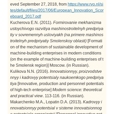
eved September 27, 2018, from
https://www.rvo.nl/si
tes/default/files/2017/06/European_Innovation_Scor
eboard_2017.pdf
Kucherova E.N. (2011).
Formirovanie mekhanizma
ustoychivogo razvitiya mashinostroitelnyh predpriya
tiy v sovremennyh usloviyakh (na primere mashinos
troitelnyh predpriyatiy Smolenskoy oblasti)
[Formati
on of the mechanism of sustainable development of
machine-building enterprises in modern conditions
(on the example of machine-building enterprises of t
he Smolensk region)]
Moscow. (in Russian).
Kulikova N.N. (2016).
Innovatsionnyy, proizvodstve
nnyy i kadrovyy potentsialy naukoemkogo predpriya
tiya
[Innovative, production and personnel potentials
of high-tech enterprise]
Modern science: theoretical
and practical view
. 113-116. (in Russian).
Makarchenko M.A., Lopatin D.A. (2013).
Kadrovyy i
nnovatsionnyy potentsial v sisteme innovatsionnog