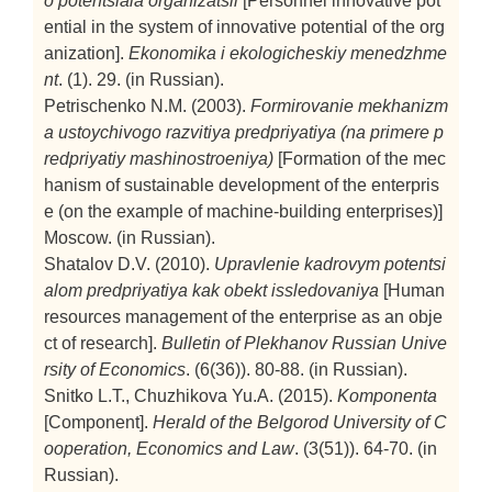
o potentsiala organizatsii
[Personnel innovative pot
ential in the system of innovative potential of the org
anization].
Ekonomika i ekologicheskiy menedzhme
nt
. (1). 29. (in Russian).
Petrischenko N.M. (2003).
Formirovanie mekhanizm
a ustoychivogo razvitiya predpriyatiya (na primere p
redpriyatiy mashinostroeniya)
[Formation of the mec
hanism of sustainable development of the enterpris
e (on the example of machine-building enterprises)]
Moscow. (in Russian).
Shatalov D.V. (2010).
Upravlenie kadrovym potentsi
alom predpriyatiya kak obekt issledovaniya
[Human
resources management of the enterprise as an obje
ct of research].
Bulletin of Plekhanov Russian Unive
rsity of Economics
. (6(36)). 80-88. (in Russian).
Snitko L.T., Chuzhikova Yu.A. (2015).
Komponenta
[Component].
Herald of the Belgorod University of C
ooperation, Economics and Law
. (3(51)). 64-70. (in
Russian).