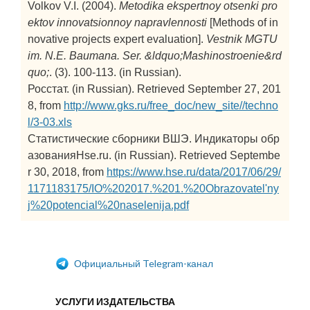
Volkov V.I. (2004).
Metodika ekspertnoy otsenki pro
ektov innovatsionnoy napravlennosti
[Methods of in
novative projects expert evaluation].
Vestnik MGTU
im. N.E. Baumana. Ser. &ldquo;Mashinostroenie&rd
quo;
. (3). 100-113. (in Russian).
Росстат. (in Russian). Retrieved September 27, 201
8, from
http://www.gks.ru/free_doc/new_site//techno
l/3-03.xls
Статистические сборники ВШЭ. Индикаторы обр
азованияHse.ru. (in Russian). Retrieved Septembe
r 30, 2018, from
https://www.hse.ru/data/2017/06/29/
1171183175/IO%202017.%201.%20Obrazovatel'ny
j%20potencial%20naselenija.pdf
Официальный Telegram-канал
УСЛУГИ ИЗДАТЕЛЬСТВА