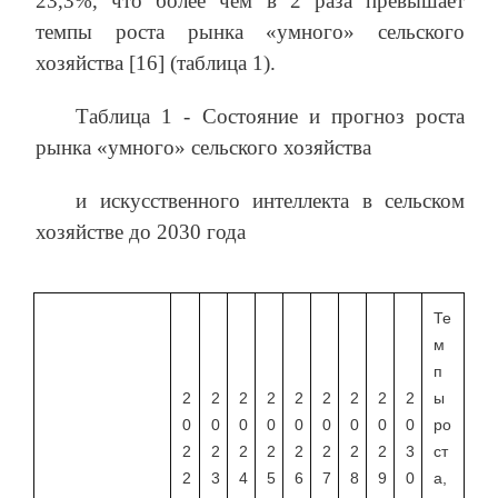
23,3%, что более чем в 2 раза превышает
темпы роста рынка «умного» сельского
хозяйства [16] (таблица 1).
Таблица 1 - Состояние и прогноз роста
рынка «умного» сельского хозяйства
и искусственного интеллекта в сельском
хозяйстве до 2030 года
Те
м
п
2
2
2
2
2
2
2
2
2
ы
0
0
0
0
0
0
0
0
0
ро
2
2
2
2
2
2
2
2
3
ст
2
3
4
5
6
7
8
9
0
а,