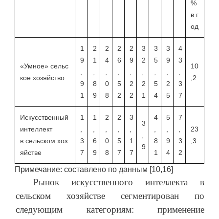
%
в г
од
1
2
2
2
2
3
3
3
4
9
1
4
6
9
2
5
9
3
«Умное» сельс
10
,
,
,
,
,
,
,
,
,
кое хозяйство
,2
9
8
0
5
2
2
5
2
3
1
9
8
2
2
1
4
5
7
Искусственный
1
1
2
2
3
4
5
7
3
интеллект
,
,
,
,
,
,
,
,
23
,
в сельском хоз
3
6
0
5
1
8
9
3
,3
9
яйстве
7
9
8
7
7
1
4
2
Примечание: составлено по данным [10,16]
Рынок искусственного интеллекта в
сельском хозяйстве сегментирован по
следующим категориям: применение