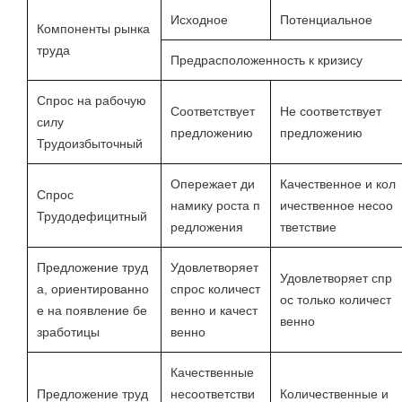
Исходное
Потенциальное
Компоненты рынка
труда
Предрасположенность к кризису
Спрос на рабочую
Соответствует
Не соответствует
силу
предложению
предложению
Трудоизбыточный
Опережает ди
Качественное и кол
Спрос
намику роста п
ичественное несоо
Трудодефицитный
редложения
тветствие
Предложение труд
Удовлетворяет
Удовлетворяет спр
а, ориентированно
спрос количест
ос только количест
е на появление бе
венно и качест
венно
зработицы
венно
Качественные
Предложение труд
несоответстви
Количественные и