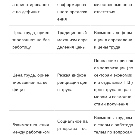
а ориентированно
я сформирова
качественные несо
е на дефицит
нного предлож
ответствия
ения
Цена труда, ориен
Традиционный
Возможны деформ
тированная на без
механизм опре
ации в определени
работицу
деления цены
и цены труда
Появление признак
ов поляризации (по
Цена труда, ориен
Резкая диффе
секторам экономик
тированная на де
ренциация цен
и и отдельных ПКГ)
фицит
ы труда
цены труда по раз
мерам и возможно
стями получения
Возможны трудовы
Социальное па
Взаимоотношения
е споры с работода
ртнерство – ос
между работником
телем по вопросам