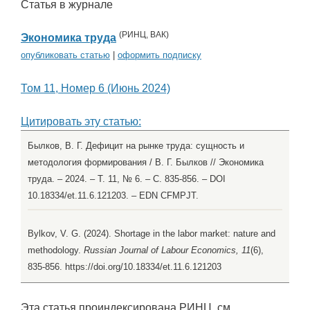
Статья в журнале
(
РИНЦ
,
ВАК
)
Экономика труда
опубликовать статью
|
оформить подписку
Том 11, Номер 6 (Июнь 2024)
Цитировать эту статью:
Былков, В. Г. Дефицит на рынке труда: сущность и
методология формирования / В. Г. Былков // Экономика
труда. – 2024. – Т. 11, № 6. – С. 835-856. – DOI
10.18334/et.11.6.121203. – EDN CFMPJT.
Bylkov, V. G. (2024). Shortage in the labor market: nature and
methodology.
Russian Journal of Labour Economics, 11
(6),
835-856. https://doi.org/10.18334/et.11.6.121203
Эта статья проиндексирована РИНЦ, см.