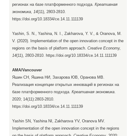
регионах на базе платформенного подхода.
Креативная
экономика, 14
(11), 2803-2810.
https://doi.org/10.18334/ce.14.11.111139
Yashin, S. N., Yashina, N. I., Zakharova, Y. V., & Oranova, M.
V. (2020). Implementation of the open innovation concept in the
regions on the basis of platform approach.
Creative Economy,
14
(11), 2803-2810. https://doi.org/10.18334/ce.14.11.111139
AMA/Vancouver
Яшин СН, Яшина НИ, Захарова ЮВ, Оранова МВ.
Реализация концепции открытых инноваций в регионах на
базе платформенного подхода.
Креативная экономика
.
2020; 14(11):2803-2810.
https://doi.org/10.18334/ce.14.11.111139
Yashin SN, Yashina NI, Zakharova YV, Oranova MV.
Implementation of the open innovation concept in the regions
on the basis of platform approach.
Creative Economy
. 2020;