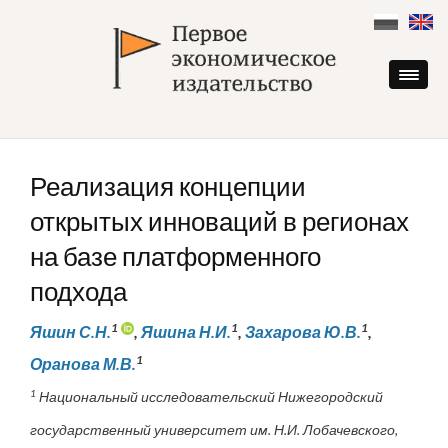
Skip
to
content
Реализация концепции
открытых инноваций в регионах
на базе платформенного
подхода
1
1
1
Яшин С.Н.
,
Яшина Н.И.
,
Захарова Ю.В.
,
1
Оранова М.В.
1
Национальный исследовательский Нижегородский
государственный университет им. Н.И. Лобачевского,