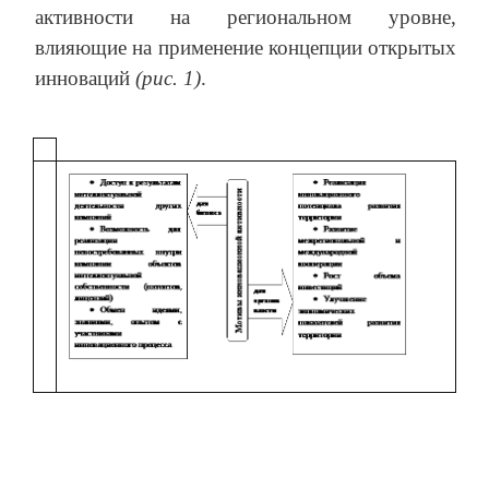
активности на региональном уровне,
влияющие на применение концепции открытых
инноваций
(рис. 1)
.
и
с
у
н
о
к
1
.
М
о
т