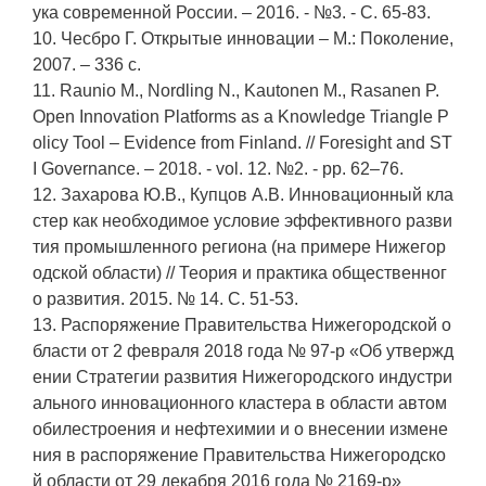
ука современной России. – 2016. - №3. - С. 65-83.
10. Чесбро Г. Открытые инновации – М.: Поколение,
2007. – 336 с.
11. Raunio M., Nordling N., Kautonen M., Rasanen P.
Open Innovation Platforms as a Knowledge Triangle P
olicy Tool – Evidence from Finland. // Foresight and ST
I Governance. – 2018. - vol. 12. №2. - pp. 62–76.
12. Захарова Ю.В., Купцов А.В. Инновационный кла
стер как необходимое условие эффективного разви
тия промышленного региона (на примере Нижегор
одской области) // Теория и практика общественног
о развития. 2015. № 14. С. 51-53.
13. Распоряжение Правительства Нижегородской о
бласти от 2 февраля 2018 года № 97-р «Об утвержд
ении Стратегии развития Нижегородского индустри
ального инновационного кластера в области автом
обилестроения и нефтехимии и о внесении измене
ния в распоряжение Правительства Нижегородско
й области от 29 декабря 2016 года № 2169-р»