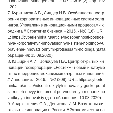
d Innovation Management. – 2007. - №16 (2). - pp. 192
–202.
7. Курятников А.Б., Линдер Н.В. Особенности постр
оения корпоративных инновационных систем холд
ингов. Управление инновационными процессами х
олдинга // Стратегии бизнеса. - 2015. - №8 (16). UR
L: https://cyberleninka.ru/article/n/osobennosti-postroe
niya-korporativnyh-innovatsionnyh-sistem-holdingov-u
pravlenie-innovatsionnymi-protsessami-holdinga (дата
обращения: 15.09.2020).
8. Каширин А.И., Волобуев Н.А. Центр открытых ин
новаций госкорпорации «Ростех» - новый инструме
нт по внедрению механизмов открытых инноваций
// Инновации. - 2016. - №2 (208). URL: https://cyberle
ninka.ru/article/n/tsentr-otkrytyh-innovatsiy-goskorporat
sii-rosteh-novyy-instrument-po-vnedreniyu-mehanizmo
v-otkrytyh-innovatsiy (дата обращения: 10.08.2020).
9. Андрюшкевич О.А., Денисова И.М. Возможны ли
открытые инновации в России. // Экономическая на