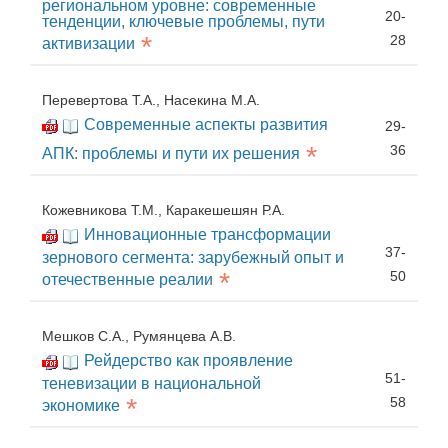
региональном уровне: современные
20-
тенденции, ключевые проблемы, пути
*
28
активизации
Перевертова Т.А., Насекина М.А.
Современные аспекты развития
29-
*
36
АПК: проблемы и пути их решения
Кожевникова Т.М., Каракешешян Р.А.
Инновационные трансформации
37-
зернового сегмента: зарубежный опыт и
*
50
отечественные реалии
Мешков С.А., Румянцева А.В.
Рейдерство как проявление
51-
теневизации в национальной
*
58
экономике