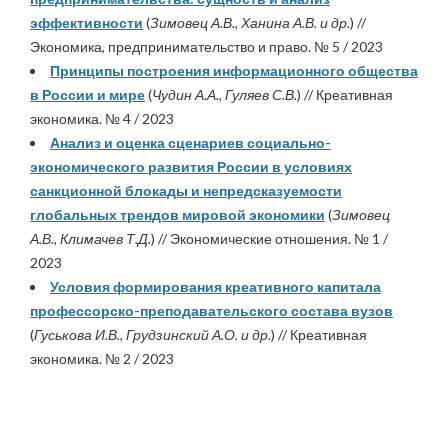
эффективности
(
Зимовец А.В., Ханина А.В. и др.
) //
Экономика, предпринимательство и право. № 5 / 2023
Принципы построения информационного общества
в России и мире
(
Чудин А.А., Гуляев С.В.
) // Креативная
экономика. № 4 / 2023
Анализ и оценка сценариев социально-
экономического развития России в условиях
санкционной блокады и непредсказуемости
глобальных трендов мировой экономики
(
Зимовец
А.В., Климачев Т.Д.
) // Экономические отношения. № 1 /
2023
Условия формирования креативного капитала
профессорско-преподавательского состава вузов
(
Гуськова И.В., Грудзинский А.О. и др.
) // Креативная
экономика. № 2 / 2023