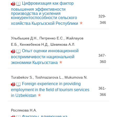
Цифровизация как фактор
повышения эффективности
производства и усиления
329-
конкурентоспособности сельского
*
346
хозяйства Кыргызской Республики
Улыбышев Д.Н., Петренко Е.С., Жайлауов
Е.Б., Кенжебеков Н.Д., Шевякова А.Л.
Опыт оценки инновационной
347-
восприимчивости национальной
*
360
экономики Кыргызстана
Turabekov S., Toshnazarova L., Mukumova N.
Foreign experience in providing
361-
employment in the field of tourism services
*
366
in Uzbekistan
Рослякова Н.А.
Факторы, влияющие на