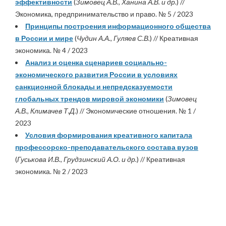
эффективности
(
Зимовец А.В., Ханина А.В. и др.
) //
Экономика, предпринимательство и право. № 5 / 2023
Принципы построения информационного общества
в России и мире
(
Чудин А.А., Гуляев С.В.
) // Креативная
экономика. № 4 / 2023
Анализ и оценка сценариев социально-
экономического развития России в условиях
санкционной блокады и непредсказуемости
глобальных трендов мировой экономики
(
Зимовец
А.В., Климачев Т.Д.
) // Экономические отношения. № 1 /
2023
Условия формирования креативного капитала
профессорско-преподавательского состава вузов
(
Гуськова И.В., Грудзинский А.О. и др.
) // Креативная
экономика. № 2 / 2023