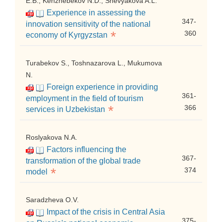
E.B., Kenzhebekov N.D., Shevyakova A.L.
Experience in assessing the
347-
innovation sensitivity of the national
*
360
economy of Kyrgyzstan
Turabekov S., Toshnazarova L., Mukumova
N.
Foreign experience in providing
361-
employment in the field of tourism
*
366
services in Uzbekistan
Roslyakova N.A.
Factors influencing the
367-
transformation of the global trade
*
374
model
Saradzheva O.V.
Impact of the crisis in Central Asia
375-