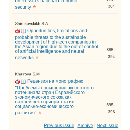
on Russia's national economic
*
384
security
Shirokovskikh S.A.
Opportunities, limitations and
probable threats to the sustainable
development of high-tech companies in
the Asian region due to the out-of-control
385-
of artificial intelligence and neural
*
394
networks
Khairova S.M
Рецензия на монографию
"Проблемы повышения экспортного
потенциала стран Евразийского
экономического союза как
важнейшего приоритета их
395-
социально-экономического
*
396
развития"
Previous issue
|
Archive
|
Next issue