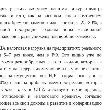
торые реально выступают нашими конкурентами (в
сике и т.д.), как на внешнем, так и внутреннем
ового бремени заметно ниже – не более 25–30%, а
енной продукции созданы зоны «свободной
х налогов в разы снижены или вообще отменены.
ША налоговая нагрузка на предприятиях реального
 в 5–7 раз ниже, чем в РФ. Это видно уже по
 учета разнообразных льгот и скидок, которые в
тиям на федеральном уровне и на уровне штатов.
лог на имущество, нет НДС, социальные взносы
30%), налог на прибыль имеет прогрессию, которая
 Кроме того, в США действуют такие правила,
отчислений и «налогового кредита», согласно
ющее все свои доходы в развитие и модернизацию
га не платят.