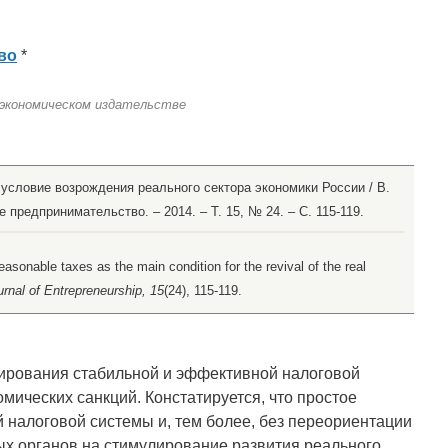
во
*
 экономическом издательстве
 условие возрождения реального сектора экономики России / В.
е предпринимательство. – 2014. – Т. 15, № 24. – С. 115-119.
sonable taxes as the main condition for the revival of the real
rnal of Entrepreneurship, 15
(24), 115-119.
рования стабильной и эффективной налоговой
омических санкций. Констатируется, что простое
налоговой системы и, тем более, без переориентации
х органов на стимулирование развития реального