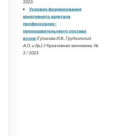
2023
Условия формирования
креативного капитала
профессорско-
преподавательского состава
вузов
(
Гуськова И.В., Грудзинский
А.О. и др.
) // Креативная экономика. №
2 / 2023