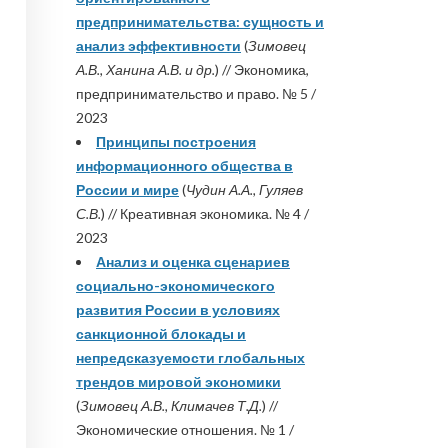
предпринимательства: сущность и
анализ эффективности
(
Зимовец
А.В., Ханина А.В. и др.
) // Экономика,
предпринимательство и право. № 5 /
2023
Принципы построения
информационного общества в
России и мире
(
Чудин А.А., Гуляев
С.В.
) // Креативная экономика. № 4 /
2023
Анализ и оценка сценариев
социально-экономического
развития России в условиях
санкционной блокады и
непредсказуемости глобальных
трендов мировой экономики
(
Зимовец А.В., Климачев Т.Д.
) //
Экономические отношения. № 1 /