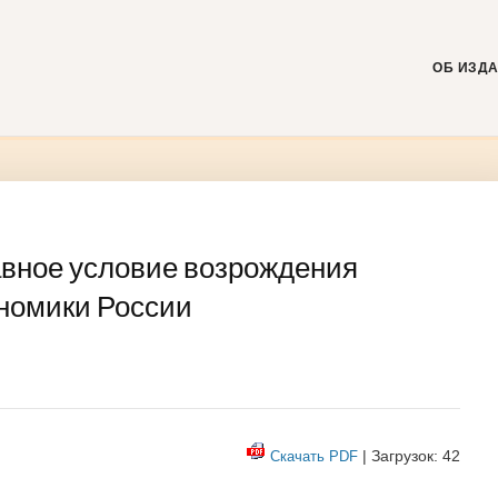
Skip
to
content
ОБ ИЗД
авное условие возрождения
ономики России
| Загрузок: 42
Скачать PDF