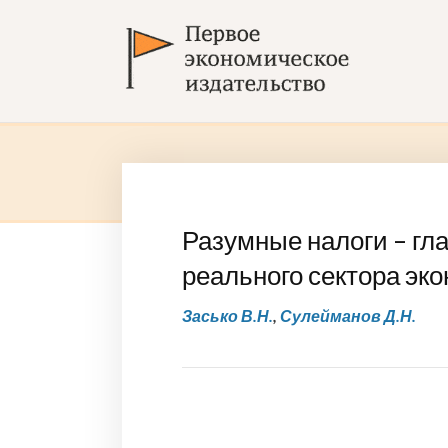
Разумные налоги – гл
реального сектора эк
Засько В.Н.
,
Сулейманов Д.Н.