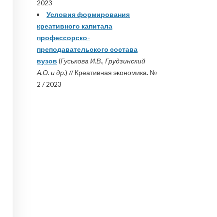
2023
Условия формирования
креативного капитала
профессорско-
преподавательского состава
вузов
(
Гуськова И.В., Грудзинский
А.О. и др.
) // Креативная экономика. №
2 / 2023