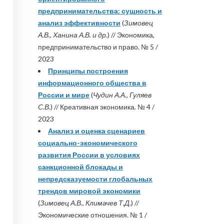
предпринимательства: сущность и
анализ эффективности
(
Зимовец
А.В., Ханина А.В. и др.
) // Экономика,
предпринимательство и право. № 5 /
2023
Принципы построения
информационного общества в
России и мире
(
Чудин А.А., Гуляев
С.В.
) // Креативная экономика. № 4 /
2023
Анализ и оценка сценариев
социально-экономического
развития России в условиях
санкционной блокады и
непредсказуемости глобальных
трендов мировой экономики
(
Зимовец А.В., Климачев Т.Д.
) //
Экономические отношения. № 1 /