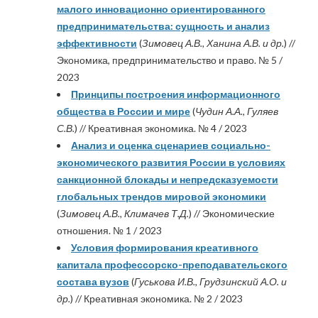
малого инновационно ориентированного
предпринимательства: сущность и анализ
эффективности
(
Зимовец А.В., Ханина А.В. и др.
) //
Экономика, предпринимательство и право. № 5 /
2023
Принципы построения информационного
общества в России и мире
(
Чудин А.А., Гуляев
С.В.
) // Креативная экономика. № 4 / 2023
Анализ и оценка сценариев социально-
экономического развития России в условиях
санкционной блокады и непредсказуемости
глобальных трендов мировой экономики
(
Зимовец А.В., Климачев Т.Д.
) // Экономические
отношения. № 1 / 2023
Условия формирования креативного
капитала профессорско-преподавательского
состава вузов
(
Гуськова И.В., Грудзинский А.О. и
др.
) // Креативная экономика. № 2 / 2023