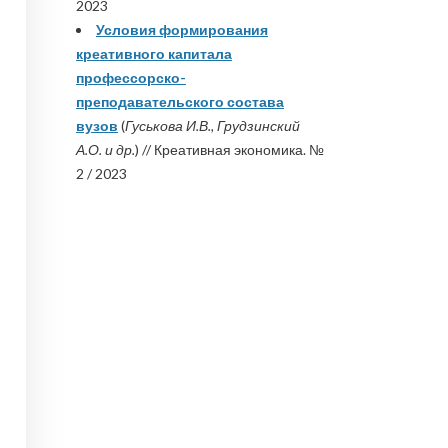
2023
Условия формирования
креативного капитала
профессорско-
преподавательского состава
вузов
(
Гуськова И.В., Грудзинский
А.О. и др.
) // Креативная экономика. №
2 / 2023