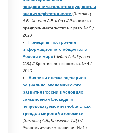
предпринимательства: сущность и
анализ эффективности
(
Зимовец
А.В., Ханина А.В. и др.
) // Экономика,
предпринимательство и право. № 5 /
2023
Принципы построения
информационного общества в
России и мире
(
Чудин А.А., Гуляев
С.В.
) // Креативная экономика. № 4 /
2023
Анализ и оценка сценариев
социально-экономического
развития России в условиях
санкционной блокады и
непредсказуемости глобальных
трендов мировой экономики
(
Зимовец А.В., Климачев Т.Д.
) //
Экономические отношения. № 1 /