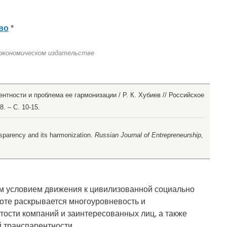
во
*
 экономическом издательстве
нтности и проблема ее гармонизации / Р. К. Хубиев // Российское
. – С. 10-15.
nsparency and its harmonization.
Russian Journal of Entrepreneurship,
м условием движения к цивилизованной социально
оте раскрывается многоуровневость и
тости компаний и заинтересованных лиц, а также
 транспарентности.