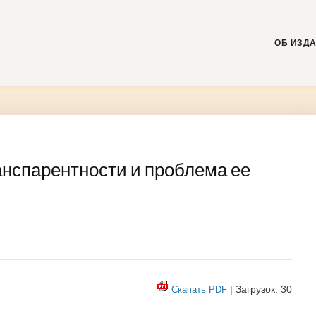
Skip
to
content
ОБ ИЗД
нспарентности и проблема ее
| Загрузок: 30
Скачать PDF