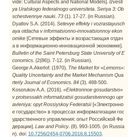
vide: Cultural Aspects and National Models].
Izvesti
ya Uralskogo federalnogo universiteta. Seriya 3: Ob
schestvennye nauki
.
73
(1). 17-27. (in Russian).
Dyatlov S.A. (2014).
Setevye effekty i vozrastayusch
aya otdacha v informatsionno-innovatsionnoy ekon
omike
[Сетевые эффекты и возрастающая отдач
а в информационно-инновационной экономике].
Bulletin of the Saint Petersburg State University of E
conomics
. (2(86)). 7-12. (in Russian).
George A.Akerlof. (1970).
The Market for «Lemons»:
Quality Uncertainty and the Market Mechanism
Qua
rterly Journal of Economics
.
84
(3). 488-500.
Kosorukov A.A. (2016).
«Elektronnoe gosudarstvo»
v protsessakh informatizatsii gosudarstvennogo upr
avleniya: opyt Rossiyskoy Federatsii
[«Электронно
е государство» в процессах информатизации гос
ударственного управления: опыт Российской Фе
дерации].
Law and Policy
. (8). 993-1005. (in Russia
n). doi:
10.7256/2454-0706.2016.8.15503
.