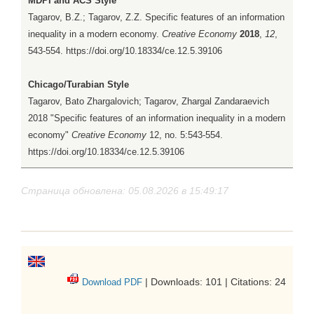
MDPI and ACS Style
Tagarov, B.Z.; Tagarov, Z.Z. Specific features of an information
inequality in a modern economy.
Creative Economy
2018
,
12
,
543-554. https://doi.org/10.18334/ce.12.5.39106
Chicago/Turabian Style
Tagarov, Bato Zhargalovich; Tagarov, Zhargal Zandaraevich
2018 "Specific features of an information inequality in a modern
economy"
Creative Economy
12, no. 5:543-554.
https://doi.org/10.18334/ce.12.5.39106
Страница обновлена: 05.08.2026 в 15:49:17
| Downloads: 101 | Citations: 24
Download PDF