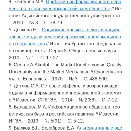
4. Зейтунян М.А.
Проблема информационного нера
венства в современном российском обществе
// Ве
стник Адыгейского государственного университета.
– 2010. – № 3. – С. 78-79.
5. Дьякова Е.Г.
Социокультурные аспекты и национ
альные модели решения проблемы информационн
ого неравенства
// Известия Уральского федеральн
ого университета. Серия 3: Общественные науки. –
2010. – № 1. – С. 17-27.
6. George A.Akerlof. The Market for «Lemons»: Quality
Uncertainty and the Market Mechanism // Quarterly Jou
rnal of Economics. – 1970. – № 3. – С. 488-500.
7. Дятлов С.А. Сетевые эффекты и возрастающая
отдача в информационно-инновационной экономик
е // Известия СПбГЭУ. – 2014. – № 2(86). – С. 7-12.
8. Балашова М.А. Информационное общество: тео
ретическая база и российская практика // Известия
ИГЭА. – 2013. – № 5(91). – С. 5-12.
9. Былков В.Г., Белоброва Е.А.
Альтернативные оце