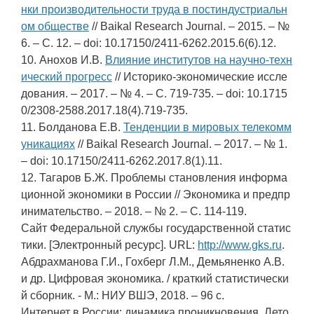
нки производительности труда в постиндустриальн
ом обществе
// Baikal Research Journal. – 2015. – №
6. – С. 12. – doi: 10.17150/2411-6262.2015.6(6).12.
10. Анохов И.В.
Влияние институтов на научно-техн
ический прогресс
// Историко-экономические иссле
дования. – 2017. – № 4. – С. 719-735. – doi: 10.1715
0/2308-2588.2017.18(4).719-735.
11. Болданова Е.В.
Тенденции в мировых телекомм
уникациях
// Baikal Research Journal. – 2017. – № 1.
– doi: 10.17150/2411-6262.2017.8(1).11.
12. Тагаров Б.Ж. Проблемы становления информа
ционной экономики в России // Экономика и предпр
инимательство. – 2018. – № 2. – С. 114-119.
Сайт Федеральной службы государственной статис
тики. [Электронный ресурс]. URL:
http://www.gks.ru
.
Абдрахманова Г.И., Гохберг Л.М., Демьяненко А.В.
и др. Цифровая экономика. / краткий статистически
й сборник. - М.: НИУ ВШЭ, 2018. – 96 с.
Интернет в России: динамика проникновения. Лето