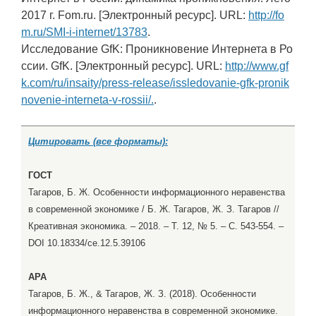
2017 г. Fom.ru. [Электронный ресурс]. URL:
http://fo
m.ru/SMI-i-internet/13783
.
Исследование GfK: Проникновение Интернета в Ро
ссии. GfK. [Электронный ресурс]. URL:
http://www.gf
k.com/ru/insaity/press-release/issledovanie-gfk-pronik
novenie-interneta-v-rossii/.
.
Цитировать (все форматы):
ГОСТ
Тагаров, Б. Ж. Особенности информационного неравенства
в современной экономике / Б. Ж. Тагаров, Ж. З. Тагаров //
Креативная экономика. – 2018. – Т. 12, № 5. – С. 543-554. –
DOI 10.18334/ce.12.5.39106
APA
Тагаров, Б. Ж., & Тагаров, Ж. З. (2018). Особенности
информационного неравенства в современной экономике.