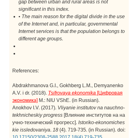
gap between urban and rural areas is not
significant in this index.
• The main reason for the digital divide in the use
of the Internet and, in particular, governmental
Internet services is that the population belongs to
different age groups.
References:
Abdrakhmanova G.I., Gokhberg L.M., Demyanenko
A.V. i dr. (2018).
Tsifrovaya ekonomika
[Цифровая
экономика]
M.: NIU VShE. (in Russian).
Anokhov I.V. (2017).
Vliyanie institutov na nauchno-
tekhnicheskiy progress
[Влияние институтов на на
учно-технический прогресс].
Istoriko-ekonomiches
kie issledovaniya
.
18
(4). 719-735. (in Russian). doi:
10.17150/2308-2588.2017.18(4).719-735
.