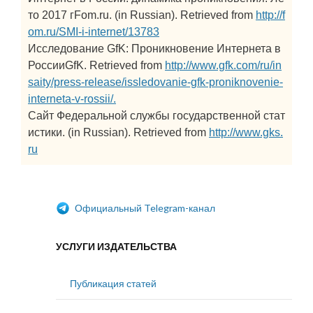
то 2017 гFom.ru. (in Russian). Retrieved from
http://f
om.ru/SMI-i-internet/13783
Исследование GfK: Проникновение Интернета в
РоссииGfK. Retrieved from
http://www.gfk.com/ru/in
saity/press-release/issledovanie-gfk-proniknovenie-
interneta-v-rossii/.
Сайт Федеральной службы государственной стат
истики. (in Russian). Retrieved from
http://www.gks.
ru
Официальный Telegram-канал
УСЛУГИ ИЗДАТЕЛЬСТВА
Публикация статей