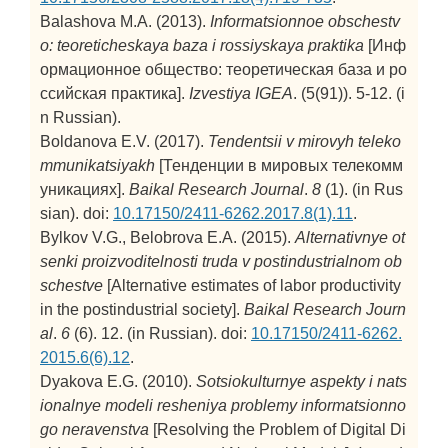
Balashova M.A. (2013).
Informatsionnoe obschestv
o: teoreticheskaya baza i rossiyskaya praktika
[Инф
ормационное общество: теоретическая база и ро
ссийская практика].
Izvestiya IGEA
. (5(91)). 5-12. (i
n Russian).
Boldanova E.V. (2017).
Tendentsii v mirovyh teleko
mmunikatsiyakh
[Тенденции в мировых телекомм
уникациях].
Baikal Research Journal
.
8
(1). (in Rus
sian). doi:
10.17150/2411-6262.2017.8(1).11
.
Bylkov V.G., Belobrova E.A. (2015).
Alternativnye ot
senki proizvoditelnosti truda v postindustrialnom ob
schestve
[Alternative estimates of labor productivity
in the postindustrial society].
Baikal Research Journ
al
.
6
(6). 12. (in Russian). doi:
10.17150/2411-6262.
2015.6(6).12
.
Dyakova E.G. (2010).
Sotsiokulturnye aspekty i nats
ionalnye modeli resheniya problemy informatsionno
go neravenstva
[Resolving the Problem of Digital Di