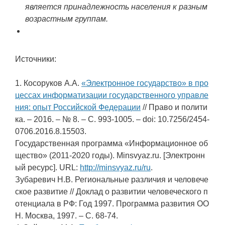
является принадлежность населения к разным
возрастным группам.
Источники:
1. Косоруков А.А.
«Электронное государство» в про
цессах информатизации государственного управле
ния: опыт Российской Федерации
// Право и полити
ка. – 2016. – № 8. – С. 993-1005. – doi: 10.7256/2454-
0706.2016.8.15503.
Государственная программа «Информационное об
щество» (2011-2020 годы). Minsvyaz.ru. [Электронн
ый ресурс]. URL:
http://minsvyaz.ru/ru
.
Зубаревич Н.В. Региональные различия и человече
ское развитие // Доклад о развитии человеческого п
отенциала в РФ: Год 1997. Программа развития ОО
Н. Москва, 1997. – С. 68-74.