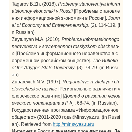
Tagarov B.Zh. (2018).
Problemy stanovleniya inform
atsionnoy ekonomiki v Rossii
[Проблемы становле
ния информационной экономики в России].
Journ
al of Economy and Entrepreneurship
. (2). 114-119. (i
n Russian).
Zeytunyan M.A. (2010).
Problema informatsionnogo
neravenstva v sovremennom rossiyskom obschestv
e
[Проблема информационного неравенства в с
овременном российском обществе].
The Bulletin
of the Adyghe State University
. (3). 78-79. (in Russi
an).
Zubarevich N.V. (1997).
Regionalnye razlichiya i ch
elovecheskoe razvitie
[Региональные различия и ч
еловеческое развитие] [
Доклад о развитии челов
еческого потенциала в РФ
] . 68-74. (in Russian).
Государственная программа «Информационное
общество» (2011-2020 годы)Minsvyaz.ru. (in Russi
an). Retrieved from
http://minsvyaz.ru/ru
Интернет в России: динамика проникновения. Ле