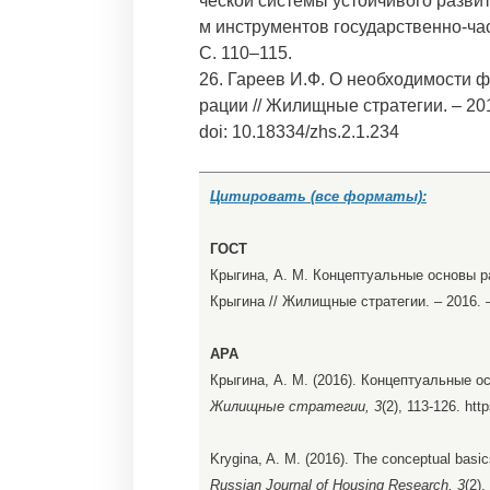
ческой системы устойчивого разви
м инструментов государственно-час
С. 110–115.
26. Гареев И.Ф. О необходимости 
рации // Жилищные стратегии. – 2015.
doi: 10.18334/zhs.2.1.234
Цитировать (все форматы):
ГОСТ
Крыгина, А. М. Концептуальные основы р
Крыгина // Жилищные стратегии. – 2016. – 
APA
Крыгина, А. М. (2016). Концептуальные 
Жилищные стратегии, 3
(2), 113-126. htt
Krygina, A. M. (2016). The conceptual basic
Russian Journal of Housing Research, 3
(2),