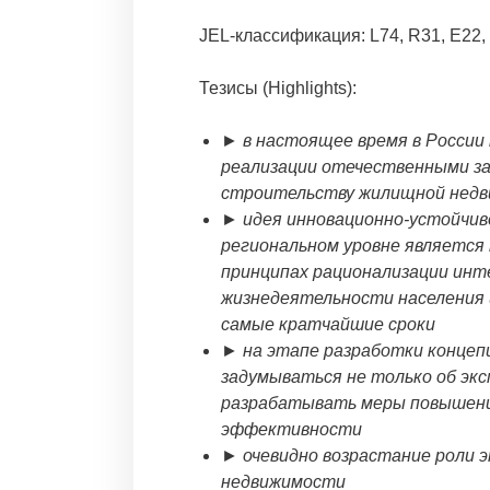
JEL-классификация: L74, R31, E22,
Тезисы (Highlights):
► в настоящее время в России
реализации отечественными з
строительству жилищной нед
► идея инновационно-устойчив
региональном уровне является
принципах рационализации инт
жизнедеятельности населения 
самые кратчайшие сроки
► на этапе разработки концеп
задумываться не только об эк
разрабатывать меры повышения
эффективности
► очевидно возрастание роли 
недвижимости