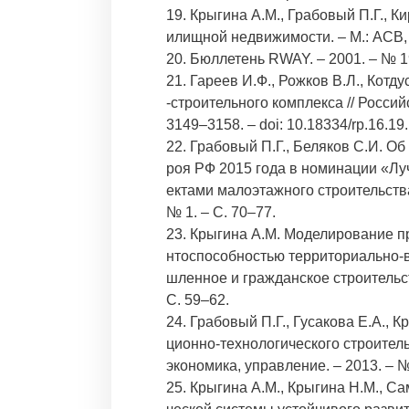
19. Крыгина А.М., Грабовый П.Г., 
илищной недвижимости. – М.: АСВ, 
20. Бюллетень RWAY. – 2001. – № 19
21. Гареев И.Ф., Рожков В.Л., Кот
-строительного комплекса // Российс
3149–3158. – doi: 10.18334/rp.16.19
22. Грабовый П.Г., Беляков С.И. О
роя РФ 2015 года в номинации «Лу
ектами малоэтажного строительства
№ 1. – С. 70–77.
23. Крыгина А.М. Моделирование п
нтоспособностью территориально-в
шленное и гражданское строительст
С. 59–62.
24. Грабовый П.Г., Гусакова Е.А.,
ционно-технологического строител
экономика, управление. – 2013. – №
25. Крыгина А.М., Крыгина Н.М., 