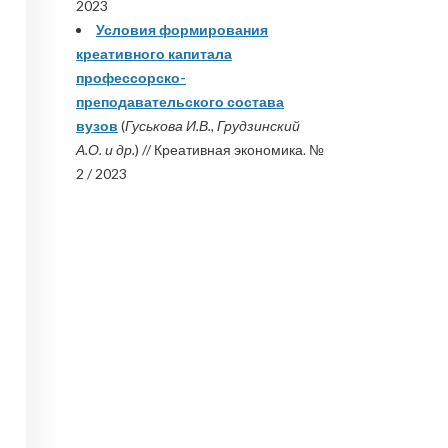
2023
Условия формирования
креативного капитала
профессорско-
преподавательского состава
вузов
(
Гуськова И.В., Грудзинский
А.О. и др.
) // Креативная экономика. №
2 / 2023