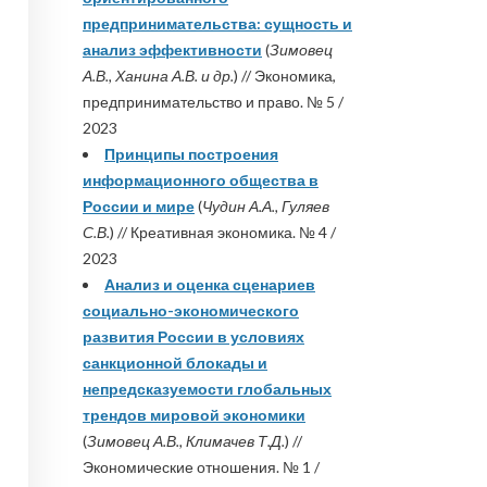
предпринимательства: сущность и
анализ эффективности
(
Зимовец
А.В., Ханина А.В. и др.
) // Экономика,
предпринимательство и право. № 5 /
2023
Принципы построения
информационного общества в
России и мире
(
Чудин А.А., Гуляев
С.В.
) // Креативная экономика. № 4 /
2023
Анализ и оценка сценариев
социально-экономического
развития России в условиях
санкционной блокады и
непредсказуемости глобальных
трендов мировой экономики
(
Зимовец А.В., Климачев Т.Д.
) //
Экономические отношения. № 1 /