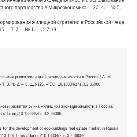
тия инновационной эконедвижимости с использование
тного партнерства // Микроэкономика. – 2014. – № 5. –
формирования жилищной стратегии в Российской Феде
 – Т. 2. – № 1. – С. 7-18. –
азвития рынка жилищной эконедвижимости в России / А. М.
Т. 3, № 2. – С. 113-126. – DOI 10.18334/zhs.3.2.36086
основы развития рынка жилищной эконедвижимости в России.
ps://doi.org/10.18334/zhs.3.2.36086
s for the development of eco-buildings real estate market in Russia.
 113-126. https://doi.org/10.18334/zhs.3.2.36086