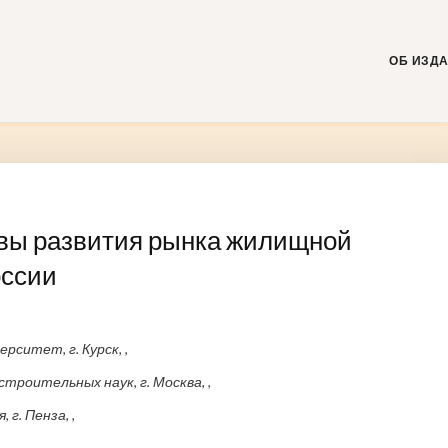
Skip
to
content
ОБ ИЗД
вы развития рынка жилищной
оссии
ситет, г. Курск, ,
троительных наук, г. Москва, ,
г. Пенза, ,