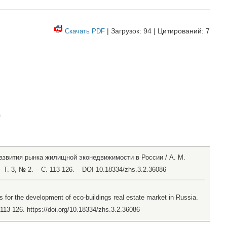
| Загрузок: 94 | Цитирований: 7
Скачать PDF
)
азвития рынка жилищной эконедвижимости в России / А. М.
Т. 3, № 2. – С. 113-126. – DOI 10.18334/zhs.3.2.36086
s for the development of eco-buildings real estate market in Russia.
 113-126. https://doi.org/10.18334/zhs.3.2.36086