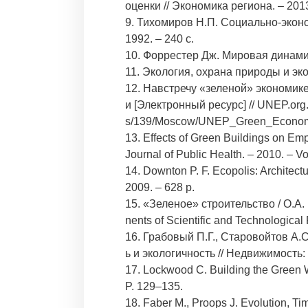
оценки // Экономика региона. – 2013
9. Тихомиров Н.П. Социально-экон
1992. – 240 с.
10. Форрестер Дж. Мировая динамика.
11. Экология, охрана природы и эко
12. Навстречу «зеленой» экономике
и [Электронный ресурс] // UNEP.org.
s/139/Moscow/UNEP_Green_Econom
13. Effects of Green Buildings on Empl
Journal of Public Health. – 2010. – V
14. Downton P. F. Ecopolis: Architectu
2009. – 628 p.
15. «Зеленое» строительство / О.А. 
nents of Scientific and Technological
16. Грабовый П.Г., Старовойтов А
ь и экологичность // Недвижимость:
17. Lockwood C. Building the Green W
P. 129–135.
18. Faber M., Proops J. Evolution, Ti