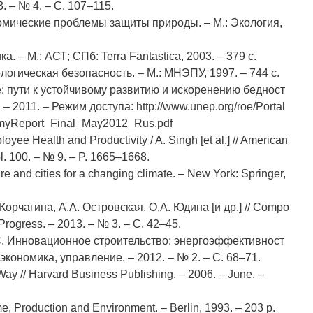
. – № 4. – С. 107–115.
омические проблемы защиты природы. – М.: Экология,
 – М.: АСТ; СПб: Terra Fantastica, 2003. – 379 с.
логическая безопасность. – М.: МНЭПУ, 1997. – 744 с.
: пути к устойчивому развитию и искоренению бедност
 – 2011. – Режим доступа: http://www.unep.org/roe/Portal
yReport_Final_May2012_Rus.pdf
oyee Health and Productivity / A. Singh [et al.] // American
ol. 100. – № 9. – P. 1665–1668.
re and cities for a changing climate. – New York: Springer,
Корчагина, А.А. Островская, О.А. Юдина [и др.] // Compo
 Progress. – 2013. – № 3. – С. 42–45.
.С. Инновационное строительство: энергоэффективност
 экономика, управление. – 2012. – № 2. – С. 68–71.
ay // Harvard Business Publishing. – 2006. – June. –
me, Production and Environment. – Berlin, 1993. – 203 р.