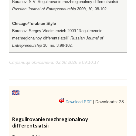
Baranov, S.V. Regulirovanie mezhregionalnoy differentsiatsii.
Russian Journal of Entrepreneurship
2009
,
10
, 98-102.
Chicago/Turabian Style
Baranov, Sergey Vladimirovich 2009 "Regulirovanie
mezhregionalnoy differentsiatsii"
Russian Journal of
Entrepreneurship
10, no. 3:98-102.
Страница обновлена: 02.08.2026 в 09:10:17
| Downloads: 28
Download PDF
Regulirovanie mezhregionalnoy
differentsiatsii