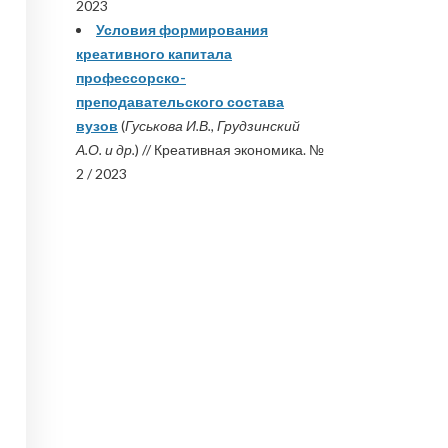
2023
Условия формирования
креативного капитала
профессорско-
преподавательского состава
вузов
(
Гуськова И.В., Грудзинский
А.О. и др.
) // Креативная экономика. №
2 / 2023