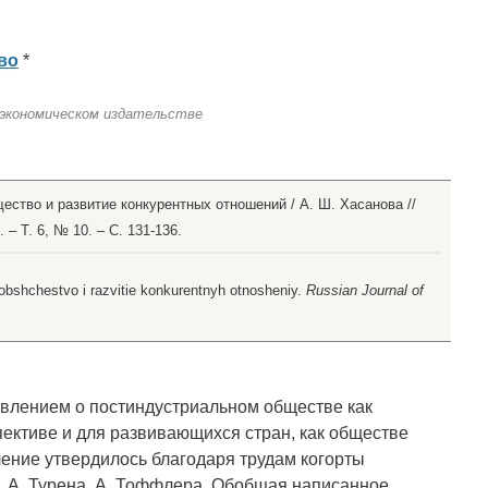
во
*
 экономическом издательстве
ество и развитие конкурентных отношений / А. Ш. Хасанова //
– Т. 6, № 10. – С. 131-136.
 obshchestvo i razvitie konkurentnyh otnosheniy.
Russian Journal of
авлением о постиндустриальном обществе как
пективе и для развивающихся стран, как обществе
ение утвердилось благодаря трудам когорты
а, А. Турена, А. Тоффлера. Обобщая написанное