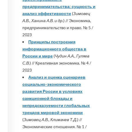
предпринимательства: сущность и
анализ эффективности
(
Зимовец
А.В., Ханина А.В. и др.
) // Экономика,
предпринимательство и право. № 5 /
2023
Принципы построения
информационного общества в
России и мире
(
Чудин А.А., Гуляев
С.В.
) // Креативная экономика. № 4 /
2023
Анализ и оценка сценариев
социально-экономического
развития России в условиях
санкционной блокады и
непредсказуемости глобальных
трендов мировой экономики
(
Зимовец А.В., Климачев Т.Д.
) //
Экономические отношения. № 1 /