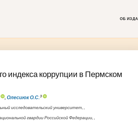
Skip
to
content
ОБ ИЗД
о индекса коррупции в Пермском
3
,
Олесиюк О.С.
ный исследовательский университет, ,
циональной гвардии Российской Федерации, ,