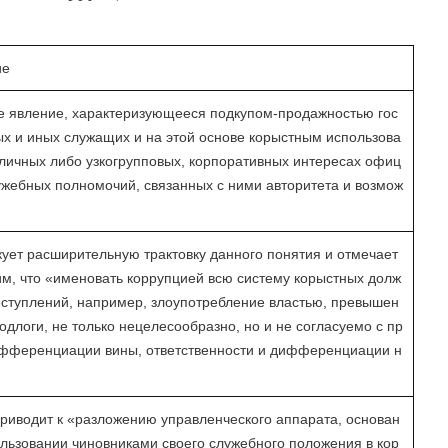
ие
е явление, характеризующееся подкупом-продажностью гос
х и иных служащих и на этой основе корыстным использова
личных либо узкогрупповых, корпоративных интересах офиц
жебных полномочий, связанных с ними авторитета и возмож
кует расширительную трактовку данного понятия и отмечает
тим, что «именовать коррупцией всю систему корыстных долж
еступлений, например, злоупотребление властью, превышен
подлоги, не только нецелесообразно, но и не согласуемо с пр
фференциации вины, ответственности и дифференциации н
риводит к «разложению управленческого аппарата, основан
льзовании чиновниками своего служебного положения в кор