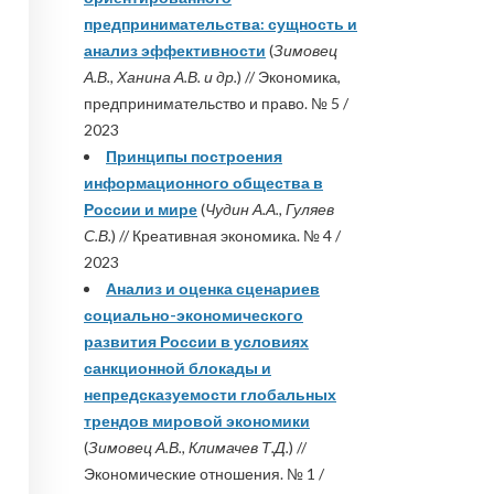
предпринимательства: сущность и
анализ эффективности
(
Зимовец
А.В., Ханина А.В. и др.
) // Экономика,
предпринимательство и право. № 5 /
2023
Принципы построения
информационного общества в
России и мире
(
Чудин А.А., Гуляев
С.В.
) // Креативная экономика. № 4 /
2023
Анализ и оценка сценариев
социально-экономического
развития России в условиях
санкционной блокады и
непредсказуемости глобальных
трендов мировой экономики
(
Зимовец А.В., Климачев Т.Д.
) //
Экономические отношения. № 1 /