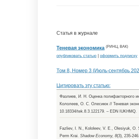
Статья в журнале
(
РИНЦ
,
ВАК
)
Теневая экономика
опубликовать статью
|
оформить подписку
Том 8, Номер 3 (Июль-сентябрь 202
Цитировать эту статью:
Фазлиев, И. Н. Оценка полифакторного ин
Кололеев, О. С. Олесиюк // Теневая эконом
10.18334/tek.8.3.122179. – EDN IUKHMQ.
Fazliev, I. N., Kololeev, V. E., Olesiyuk, O.
Perm Krai.
Shadow Economy, 8
(3), 235-246