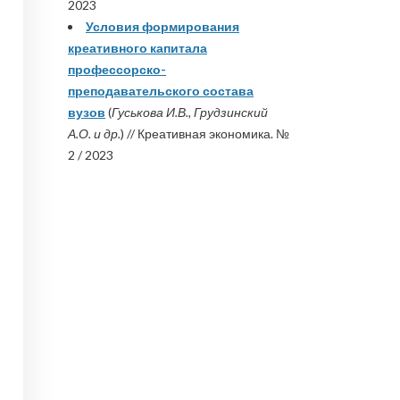
2023
Условия формирования
креативного капитала
профессорско-
преподавательского состава
вузов
(
Гуськова И.В., Грудзинский
А.О. и др.
) // Креативная экономика. №
2 / 2023