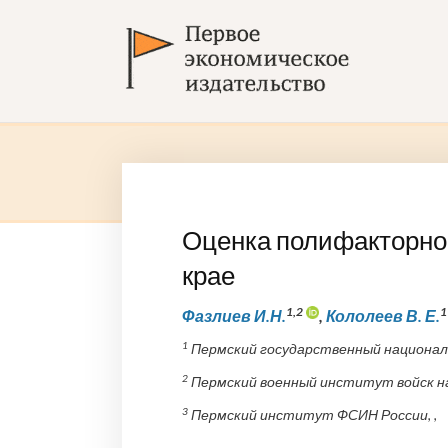
Оценка полифакторног
крае
1,2
1
Фазлиев И.Н.
,
Кололеев В. Е.
1
Пермский государственный националь
2
Пермский военный институт войск на
3
Пермский институт ФСИН России, ,