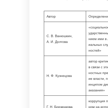
Автор
Определен
«социально
ударственны
С. В. Ванюшкин,
нием ими в 
А. И. Долгова
иальных слу
ностей»
автор крити
в связи с э
ностных пр
Н. Ф. Кузнецова
ие власти, 
инципом ди
аказания»
коррупция п
Г. Н. Борзенкова
ном на испо