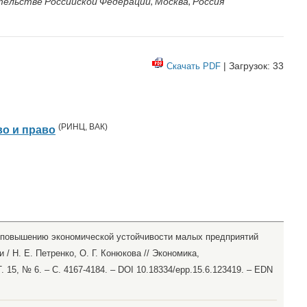
льстве Российской Федерации, Москва, Россия
| Загрузок: 33
Скачать PDF
(
РИНЦ
,
ВАК
)
о и право
к повышению экономической устойчивости малых предприятий
/ Н. Е. Петренко, О. Г. Конюкова // Экономика,
. 15, № 6. – С. 4167-4184. – DOI 10.18334/epp.15.6.123419. – EDN