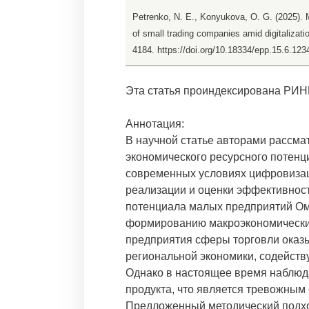
Petrenko, N. E., Konyukova, O. G. (2025). 
of small trading companies amid digitalizati
4184. https://doi.org/10.18334/epp.15.6.123
Эта статья проиндексирована РИН
Аннотация:
В научной статье авторами рассм
экономического ресурсного потенц
современных условиях цифровизац
реализации и оценки эффективност
потенциала малых предприятий Ом
формированию макроэкономических
предприятия сферы торговли оказ
региональной экономики, содейств
Однако в настоящее время наблюд
продукта, что является тревожным
Предложенный методический подх