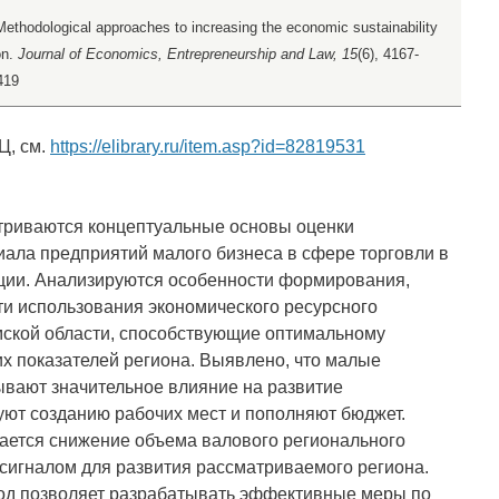
Methodological approaches to increasing the economic sustainability
on.
Journal of Economics, Entrepreneurship and Law, 15
(6), 4167-
419
Ц, см.
https://elibrary.ru/item.asp?id=82819531
атриваются концептуальные основы оценки
иала предприятий малого бизнеса в сфере торговли в
ии. Анализируются особенности формирования,
и использования экономического ресурсного
ской области, способствующие оптимальному
 показателей региона. Выявлено, что малые
ывают значительное влияние на развитие
уют созданию рабочих мест и пополняют бюджет.
ается снижение объема валового регионального
 сигналом для развития рассматриваемого региона.
од позволяет разрабатывать эффективные меры по