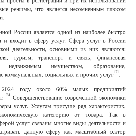
ы просты в регистрации и при их использовании
вые режимы, что является несомненным плюсом
и.
нной России является одной из наиболее быстро
 и входит в сферу услуг. Сфера услуг в России
кой деятельности, основными из них являются:
ля, туризм, транспорт и связь, финансовая
с недвижимым имуществом, образование,
[2]
ие коммунальных, социальных и прочих услуг
.
в 2024 году около 60% малых предприятий
[3]
г.
Совершенствование современной экономики
феры услуг. Услугам присуще ряд характеристик,
экономическую категорию от товара. Так в
ферой услуг связаны многие виды деятельности и
атривать данную сферу как масштабный сектор