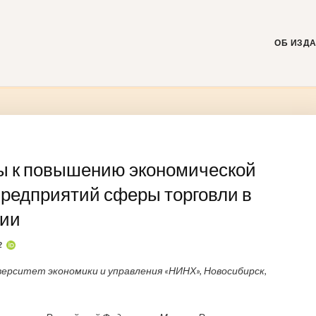
Skip
to
content
ОБ ИЗД
ы к повышению экономической
редприятий сферы торговли в
ции
2
ерситет экономики и управления «НИНХ», Новосибирск,