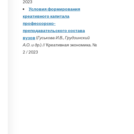
2023
Условия формирования
креативного капитала
профессорско-
преподавательского состава
вузов
(
Гуськова И.В., Грудзинский
А.О. и др.
) // Креативная экономика. №
2 / 2023