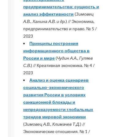
предпринимательства: сущность и
анализ эффективности
(
Зимовец
А.В., Ханина А.В. и др.
) // Экономика,
предпринимательство и право. № 5 /
2023
Принципы построения
информационного общества в
России и мире
(
Чудин А.А., Гуляев
С.В.
) // Креативная экономика. № 4 /
2023
Анализ и оценка сценариев
социально-экономического
развития России в условиях
санкционной блокады и
непредсказуемости глобальных
трендов мировой экономики
(
Зимовец А.В., Климачев Т.Д.
) //
Экономические отношения. № 1 /