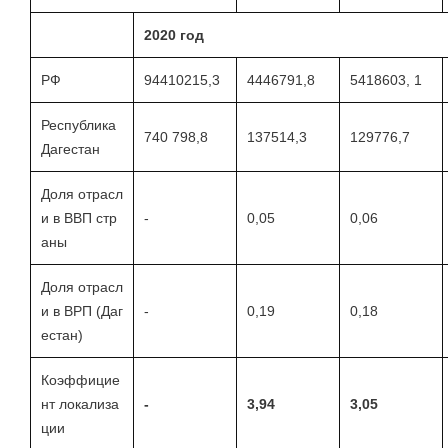
2020 год
РФ
94410215,3
4446791,8
5418603, 1
Республика
740 798,8
137514,3
129776,7
Дагестан
Доля отрасл
и в ВВП стр
-
0,05
0,06
аны
Доля отрасл
и в ВРП (Даг
-
0,19
0,18
естан)
Коэффицие
нт локализа
-
3,94
3,05
ции