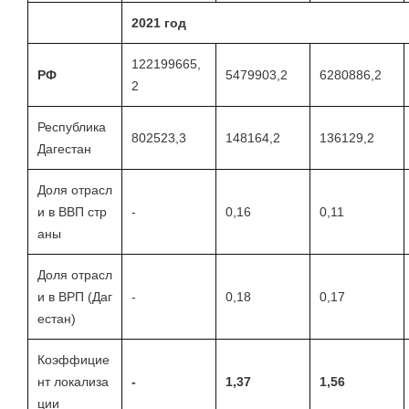
2021 год
122199665,
РФ
5479903,2
6280886,2
2
Республика
802523,3
148164,2
136129,2
Дагестан
Доля отрасл
и в ВВП стр
-
0,16
0,11
аны
Доля отрасл
и в ВРП (Даг
-
0,18
0,17
естан)
Коэффицие
нт локализа
-
1,37
1,56
ции