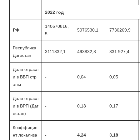
202
2
год
140670816,
РФ
5976530,1
7730269,9
5
Республика
3111332,1
493832,8
331 927,4
Дагестан
Доля отрасл
и в ВВП стр
-
0,04
0,05
аны
Доля отрасл
и в ВРП (Даг
-
0,18
0,17
естан)
Коэффицие
нт локализа
-
4,24
3,18