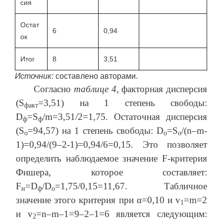
сия
Остат
6
0,94
ок
Итог
8
3,51
Источник:
составлено авторами.
Согласно
таблице 4
, факторная дисперсия
(S
=3,51) на 1 степень свободы:
факт
D
=S
/m=3,51/2=1,75. Остаточная дисперсия
ф
ф
(S
=94,57) на 1 степень свободы: D
=S
/(n–m-
о
о
о
1)=0,94/(9–2-1)=0,94/6=0,15. Это позволяет
определить наблюдаемое значение F-критерия
Фишера, которое составляет:
F
=D
/D
=1,75/0,15=11,67. Табличное
н
ф
о
значение этого критерия при α=0,10 и v
=m=2
1
и v
=n–m–1=9–2–1=6 является следующим:
2