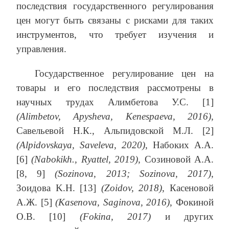
последствия государственного регулирования
цен могут быть связаны с рисками для таких
инструментов, что требует изучения и
управления.
Государственное регулирование цен на
товары и его последствия рассмотрены в
научных трудах Алимбетова У.С. [1]
(Alimbetov, Apysheva, Kenespaeva, 2016)
,
Савельевой Н.К., Альпидовской М.Л. [2]
(Alpidovskaya, Saveleva, 2020)
, Набоких А.А.
[6]
(Nabokikh., Ryattel, 2019)
, Созиновой А.А.
[8, 9]
(Sozinova, 2013; Sozinova, 2017)
,
Зоидова K.H. [13]
(Zoidov, 2018)
, Касеновой
А.Ж. [5]
(Kasenova, Saginova, 2016)
, Фокиной
О.В. [10]
(Fokina, 2017)
и других