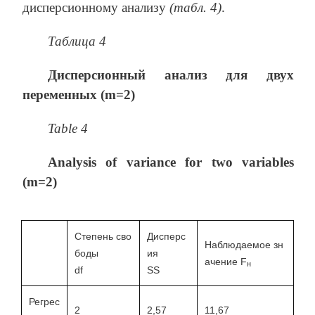
дисперсионному анализу
(табл. 4)
.
Таблица 4
Дисперсионный анализ для двух
переменных (
m
=2)
Table 4
Analysis of variance for two variables
(m=2)
Степень сво
Дисперс
Наблюдаемое зн
боды
ия
ачение F
н
df
SS
Регрес
2
2,57
11,67