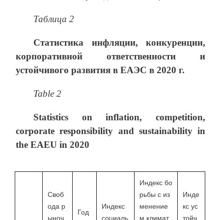
Таблица 2
Статистика инфляции, конкуренции,
корпоративной ответственности и
устойчивого развития в ЕАЭС в 2020 г.
Table 2
Statistics on inflation, competition,
corporate responsibility and sustainability in
the EAEU in 2020
Индекс бо
Своб
рьбы с из
Инде
ода р
Индекс
менение
кс ус
Год
ыноч
социаль
м климат
тойч