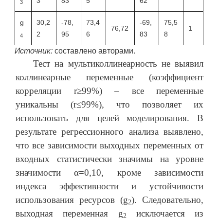
3
83
5
62
3
g
30,2
-78,
73,4
-69,
75,5
76,72
1
2
95
6
83
8
4
Источник:
составлено авторами.
Тест на мультиколлинеарность не выявил
коллинеарные переменные (коэффициент
корреляции r≥99%) – все переменные
уникальны (r≤99%), что позволяет их
использовать для целей моделирования. В
результате регрессионного анализа выявлено,
что все зависимости выходных переменных от
входных статистически значимы на уровне
значимости α=0,10, кроме зависимости
индекса эффективности и устойчивости
использования ресурсов (g
). Следовательно,
2
выходная переменная g
исключается из
2