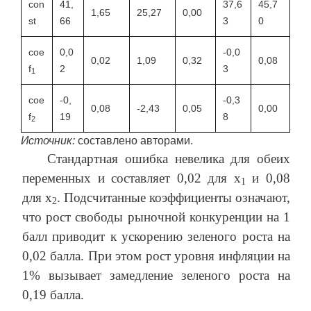
con
41,
37,6
45,7
1,65
25,27
0,00
st
66
3
0
coe
0,0
-0,0
0,02
1,09
0,32
0,08
f
2
3
1
coe
-0,
-0,3
0,08
-2,43
0,05
0,00
f
19
8
2
Источник:
составлено авторами.
Стандартная ошибка невелика для обеих
переменных и составляет 0,02 для x
и 0,08
1
для x
. Подсчитанные коэффициенты означают,
2
что рост свободы рыночной конкуренции на 1
балл приводит к ускорению зеленого роста на
0,02 балла. При этом рост уровня инфляции на
1% вызывает замедление зеленого роста на
0,19 балла.