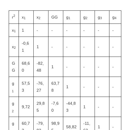
2
r
x
x
GG
g
g
g
g
1
2
1
2
3
4
x
1
-
-
-
-
-
-
1
-0,6
x
1
-
-
-
-
-
2
1
G
68,6
-82,
1
-
-
-
-
G
0
48
g
57,5
-76,
63,7
1
-
-
-
3
27
8
1
g
29,8
-7,6
-44,8
9,72
1
-
-
5
0
3
2
g
60,7
-79,
98,9
-11,
58,82
1
-