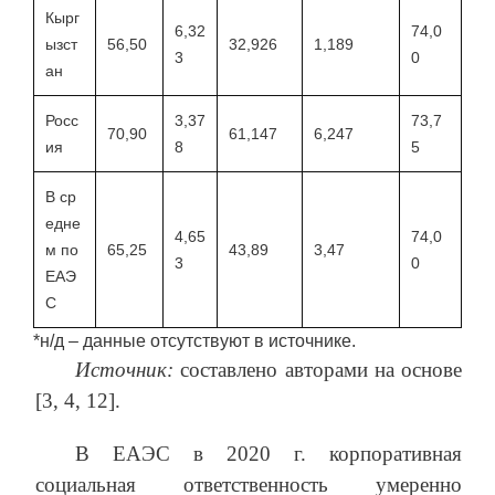
Кырг
6,32
74,0
ызст
56,50
32,926
1,189
3
0
ан
Росс
3,37
73,7
70,90
61,147
6,247
ия
8
5
В ср
едне
4,65
74,0
м по
65,25
43,89
3,47
3
0
ЕАЭ
С
*н/д – данные отсутствуют в источнике.
Источник:
составлено авторами на основе
[3, 4, 12].
В ЕАЭС в 2020 г. корпоративная
социальная ответственность умеренно