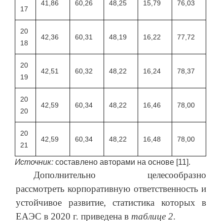
41,86
60,26
48,25
15,79
76,03
17
20
42,36
60,31
48,19
16,22
77,72
18
20
42,51
60,32
48,22
16,24
78,37
19
20
42,59
60,34
48,22
16,46
78,00
20
20
42,59
60,34
48,22
16,48
78,00
21
Источник:
составлено авторами на основе [11].
Дополнительно целесообразно
рассмотреть корпоративную ответственность и
устойчивое развитие, статистика которых в
ЕАЭС в 2020 г. приведена в
таблице 2
.