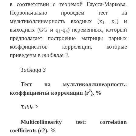
в соответствии с теоремой Гаусса-Маркова.
Первоначально проведем тест на
мультиколлинеарность входных (x
, x
) и
1
2
выходных (GG и q
-q
) переменных, который
1
4
предполагает построение матрицы парных
коэффициентов корреляции, которые
приведены в
таблице 3
.
Таблица 3
Тест на мультиколлинеарность:
2
коэффициенты корреляции (
r
), %
Table 3
Multicollinearity test: correlation
coefficients (r2), %