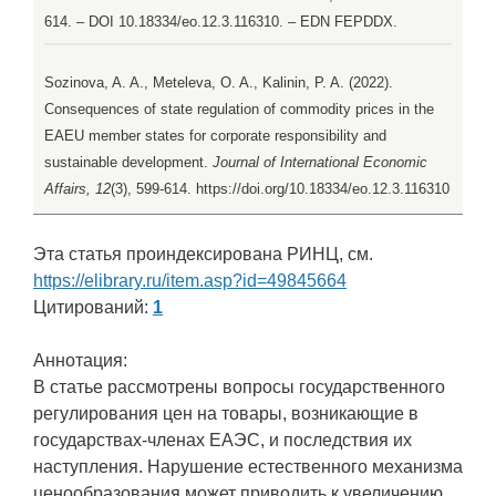
614. – DOI 10.18334/eo.12.3.116310. – EDN FEPDDX.
Sozinova, A. A., Meteleva, O. A., Kalinin, P. A. (2022).
Consequences of state regulation of commodity prices in the
EAEU member states for corporate responsibility and
sustainable development.
Journal of International Economic
Affairs, 12
(3), 599-614. https://doi.org/10.18334/eo.12.3.116310
Эта статья проиндексирована РИНЦ, см.
https://elibrary.ru/item.asp?id=49845664
Цитирований:
1
Аннотация:
В статье рассмотрены вопросы государственного
регулирования цен на товары, возникающие в
государствах-членах ЕАЭС, и последствия их
наступления. Нарушение естественного механизма
ценообразования может приводить к увеличению