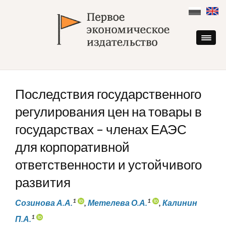
Skip
to
content
Последствия государственного
регулирования цен на товары в
государствах – членах ЕАЭС
для корпоративной
ответственности и устойчивого
развития
1
1
Созинова А.А.
,
Метелева О.А.
,
Калинин
1
П.А.