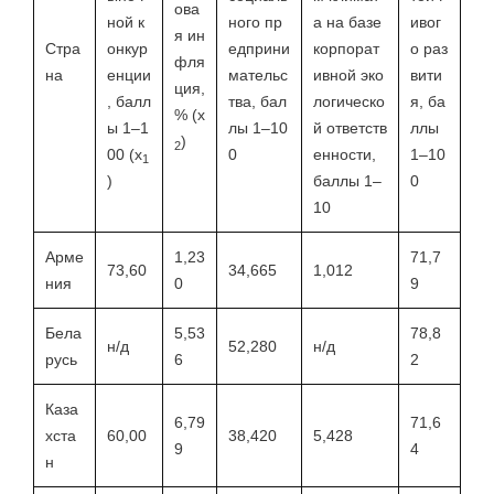
ова
ной к
ного пр
а на базе
ивог
я ин
Стра
онкур
едприни
корпорат
о раз
фля
на
енции
мательс
ивной эко
вити
ция,
, балл
тва, бал
логическо
я, ба
% (x
ы 1–1
лы 1–10
й ответств
ллы
)
2
00 (x
0
енности,
1–10
1
)
баллы 1–
0
10
Арме
1,23
71,7
73,60
34,665
1,012
ния
0
9
Бела
5,53
78,8
н/д
52,280
н/д
русь
6
2
Каза
6,79
71,6
хста
60,00
38,420
5,428
9
4
н