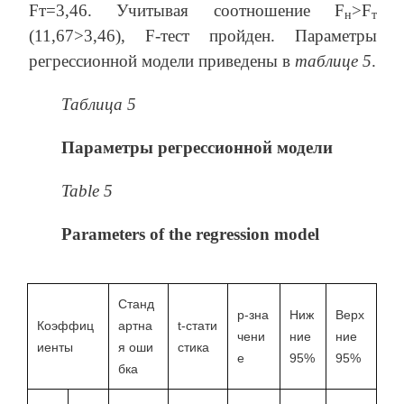
Fт=3,46. Учитывая соотношение F
>F
н
т
(11,67>3,46), F-тест пройден. Параметры
регрессионной модели приведены в
таблице 5
.
Таблица 5
Параметры регрессионной модели
Table 5
Parameters of the regression model
Станд
p-зна
Ниж
Верх
Коэффиц
артна
t-стати
чени
ние
ние
иенты
я оши
стика
е
95%
95%
бка