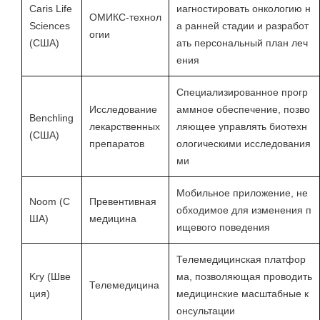
Caris Life
иагностировать онкологию н
ОМИКС-технол
Sciences
а ранней стадии и разработ
огии
(США)
ать персональный план леч
ения
Специализированное прогр
Исследование
аммное обеспечение, позво
Benchling
лекарственных
ляющее управлять биотехн
(США)
препаратов
ологическими исследования
ми
Мобильное приложение, не
Noom (С
Превентивная
обходимое для изменения п
ША)
медицина
ищевого поведения
Телемедицинская платфор
Kry (Шве
ма, позволяющая проводить
Телемедицина
ция)
медицинские масштабные к
онсультации