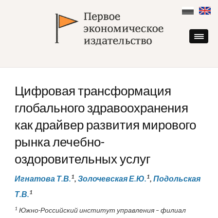
Skip
to
content
Цифровая трансформация
глобального здравоохранения
как драйвер развития мирового
рынка лечебно-
оздоровительных услуг
1
1
Игнатова Т.В.
,
Золочевская Е.Ю.
,
Подольская
1
Т.В.
1
Южно-Российский институт управления – филиал