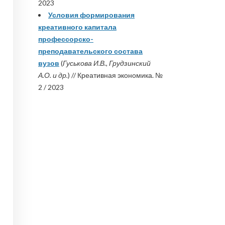
2023
Условия формирования
креативного капитала
профессорско-
преподавательского состава
вузов
(
Гуськова И.В., Грудзинский
А.О. и др.
) // Креативная экономика. №
2 / 2023