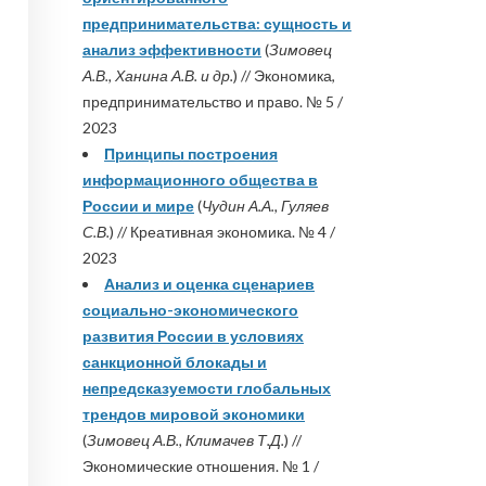
предпринимательства: сущность и
анализ эффективности
(
Зимовец
А.В., Ханина А.В. и др.
) // Экономика,
предпринимательство и право. № 5 /
2023
Принципы построения
информационного общества в
России и мире
(
Чудин А.А., Гуляев
С.В.
) // Креативная экономика. № 4 /
2023
Анализ и оценка сценариев
социально-экономического
развития России в условиях
санкционной блокады и
непредсказуемости глобальных
трендов мировой экономики
(
Зимовец А.В., Климачев Т.Д.
) //
Экономические отношения. № 1 /