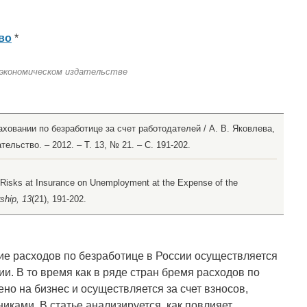
во
*
 экономическом издательстве
аховании по безработице за счет работодателей / А. В. Яковлева,
ельство. – 2012. – Т. 13, № 21. – С. 191-202.
ax Risks at Insurance on Unemployment at the Expense of the
ship, 13
(21), 191-202.
е расходов по безработице в России осуществляется
ии. В то время как в ряде стран бремя расходов по
о на бизнес и осуществляется за счет взносов,
иками. В статье анализируется, как повлияет