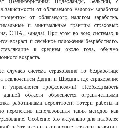
т (Великобритания, Нидерланды, Бельгия), с
 зависимости от облагаемого налогом заработка
процентом от облагаемого налогом заработка.
симальные и минимальные границы страховых
ния, США, Канада). При этом во всех системах в
тся возраст и семейное положение безработного.
оставляющие в среднем около года, обычно
ионного возраста.
е случаев система страхования по безработице
за исключением Дании и Швеции, где страхование
 и управляется профсоюзами). Необходимость
в данной области объясняется ограниченными
енки работниками вероятности потери работы и
ью перспектив использования таких методов как
трахование. Особенно это актуально для наиболее
орий работников и в кризисные периоды развития,