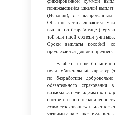
фиксированной суммой выпла
понижающейся шкалой выплат в
(Испания), с фиксированным 
Обычно устанавливаются мак
выплат по безработице (Герма
той или иной степени учитывае
Сроки выплаты пособий, с
продлеваются для лиц предпенс
В абсолютном большинств
носит обязательный характер (
по безработице добровольно
обязательного страхования 
возможностями адекватной оц
соответственно ограниченност
«самострахование» и частное с
уязвимых на рынке труда катег