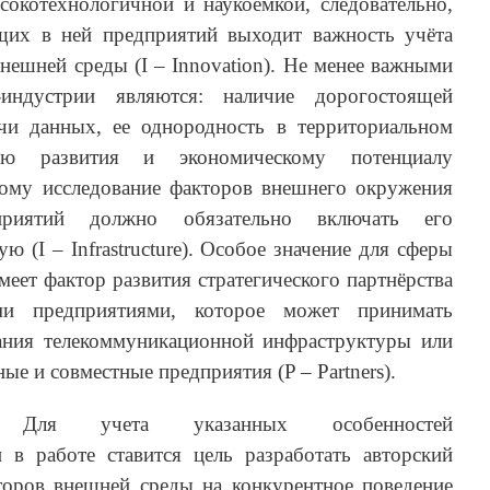
ысокотехнологичной и наукоемкой, следовательно,
щих в ней предприятий выходит важность учёта
ешней среды (I – Innovation). Не менее важными
-индустрии являются: наличие дорогостоящей
чи данных, ее однородность в территориальном
вню развития и экономическому потенциалу
ому исследование факторов внешнего окружения
дприятий должно обязательно включать его
 (I – Infrastructure). Особое значение для сферы
еет фактор развития стратегического партнёрства
ми предприятиями, которое может принимать
ания телекоммуникационной инфраструктуры или
ые и совместные предприятия (P – Partners).
ля учета указанных особенностей
 в работе ставится цель разработать авторский
торов внешней среды на конкурентное поведение