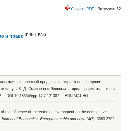
| Загрузок: 52
Скачать PDF
(
РИНЦ
,
ВАК
)
о и право
лиза влияния внешней среды на конкурентное поведение
 услуг / К. Д. Смирнова // Экономика, предпринимательство и
02. – DOI 10.18334/epp.14.7.121387. – EDN MZJIHO.
f the influence of the external environment on the competitive
.
Journal of Economics, Entrepreneurship and Law, 14
(7), 3683-3702.