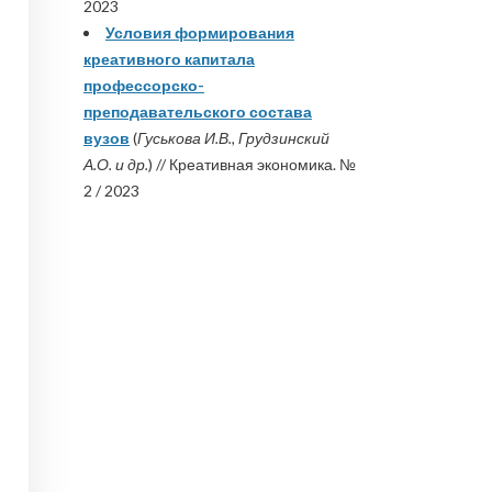
2023
Условия формирования
креативного капитала
профессорско-
преподавательского состава
вузов
(
Гуськова И.В., Грудзинский
А.О. и др.
) // Креативная экономика. №
2 / 2023