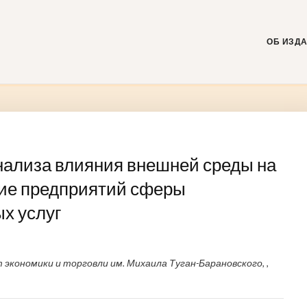
Skip
to
content
ОБ ИЗД
нализа влияния внешней среды на
ние предприятий сферы
х услуг
кономики и торговли им. Михаила Туган-Барановского, ,