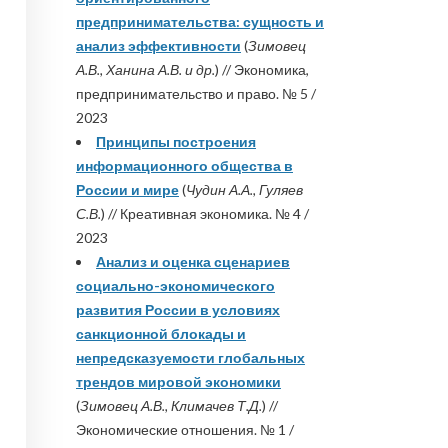
предпринимательства: сущность и
анализ эффективности
(
Зимовец
А.В., Ханина А.В. и др.
) // Экономика,
предпринимательство и право. № 5 /
2023
Принципы построения
информационного общества в
России и мире
(
Чудин А.А., Гуляев
С.В.
) // Креативная экономика. № 4 /
2023
Анализ и оценка сценариев
социально-экономического
развития России в условиях
санкционной блокады и
непредсказуемости глобальных
трендов мировой экономики
(
Зимовец А.В., Климачев Т.Д.
) //
Экономические отношения. № 1 /