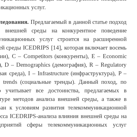
икационных услуг.
ледования.
Предлагаемый в данной статье подход
в внешней среды на конкурентное поведение
уникационных услуг строится на расширенной
й среды ICEDRIPS [14], которая включает восемь
ции), C – Competitors (конкуренты), E – Economic
), D – Demographics (демография), R – Regulatory
я среда), I – Infrastructure (инфраструктура), P –
al trends (социальные тренды). Данный поход, по
 учитывает все достоинства, предлагаемых в
туре методов анализа внешней среды, а также в
ван к условиям развития телекоммуникационной
есса ICEDRIPS-анализа влияния внешней среды на
дприятий сферы телекоммуникационных услуг