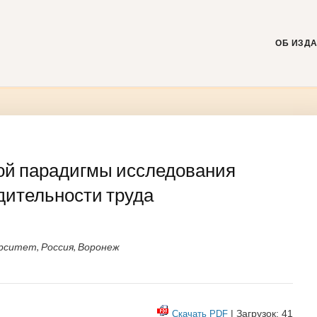
Skip
to
content
ОБ ИЗД
ой парадигмы исследования
дительности труда
рситет, Россия, Воронеж
| Загрузок: 41
Скачать PDF