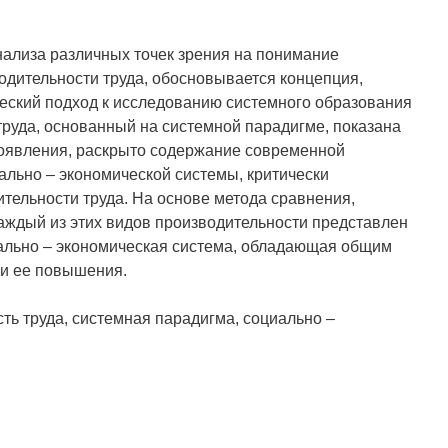
анализа различных точек зрения на понимание
дительности труда, обосновывается концепция,
ский подход к исследованию системного образования
руда, основанный на системной парадигме, показана
роявления, раскрыто содержание современной
ально – экономической системы, критически
ельности труда. На основе метода сравнения,
аждый из этих видов производительности представлен
иально – экономическая система, обладающая общим
ми ее повышения.
ть труда, системная парадигма, социально –