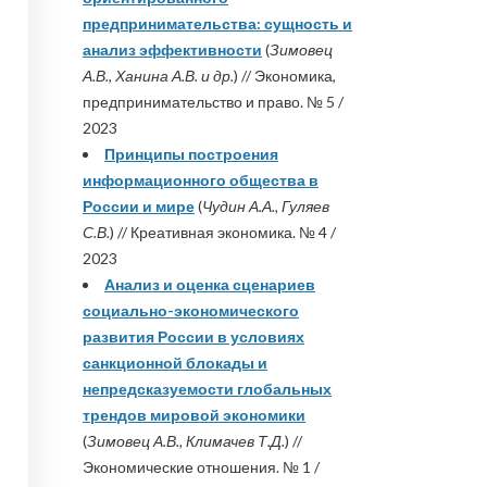
предпринимательства: сущность и
анализ эффективности
(
Зимовец
А.В., Ханина А.В. и др.
) // Экономика,
предпринимательство и право. № 5 /
2023
Принципы построения
информационного общества в
России и мире
(
Чудин А.А., Гуляев
С.В.
) // Креативная экономика. № 4 /
2023
Анализ и оценка сценариев
социально-экономического
развития России в условиях
санкционной блокады и
непредсказуемости глобальных
трендов мировой экономики
(
Зимовец А.В., Климачев Т.Д.
) //
Экономические отношения. № 1 /