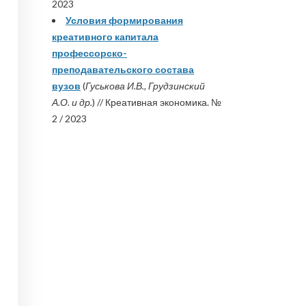
2023
Условия формирования
креативного капитала
профессорско-
преподавательского состава
вузов
(
Гуськова И.В., Грудзинский
А.О. и др.
) // Креативная экономика. №
2 / 2023