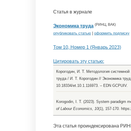
Статья в журнале
(
РИНЦ
,
ВАК
)
Экономика труда
опубликовать статью
|
оформить подписку
Том 10, Номер 1 (Январь 2023)
Цитировать эту статью:
Корогодин, И. Т. Методология системно
труда / И. Т. Корогодин // Экономика труда
10.18334/et.10.1.116973. – EDN GCPUIV.
Korogodin, I. T. (2023). System paradigm me
of Labour Economics, 10
(1), 157-170. https
Эта статья проиндексирована РИН