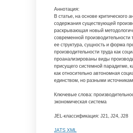
Аннотация:
В статье, на основе критического 
содержания существующей произво
раскрывающая новый методологиче
современной производительности т
ее структура, сущность и форма п
производительности труда как соци
проанализированы виды производит
присущего системной парадигме, к
как относительно автономная соц
единством, но разными источника
Ключевые слова: производительнос
экономическая система
JEL-классификация: J21, J24, J28
JATS XML