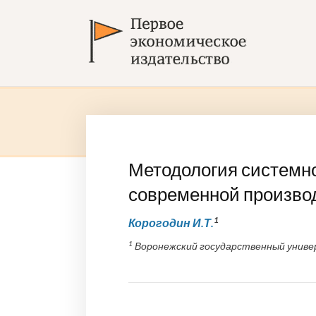
Методология системн
современной произво
1
Корогодин И.Т.
1
Воронежский государственный униве