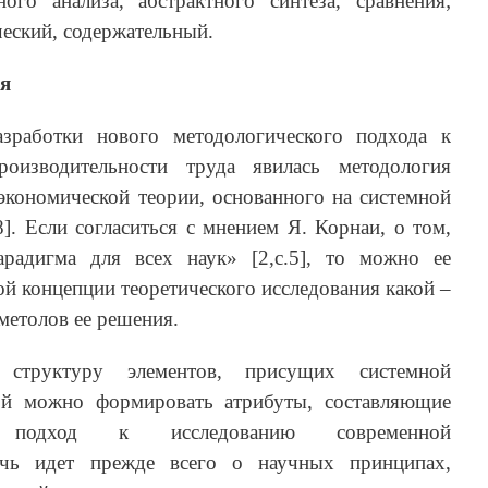
ного анализа, абстрактного синтеза, сравнения;
ческий, содержательный.
ия
зработки нового методологического подхода к
роизводительности труда явилась методология
экономической теории, основанного на системной
8]. Если согласиться с мнением Я. Корнаи, о том,
радигма для всех наук» [2,с.5], то можно ее
ой концепции теоретического исследования какой –
метолов ее решения.
 структуру элементов, присущих системной
ой можно формировать атрибуты, составляющие
й подход к исследованию современной
Речь идет прежде всего о научных принципах,