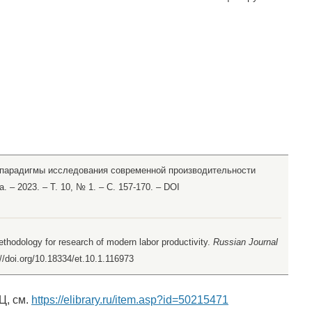
й парадигмы исследования современной производительности
. – 2023. – Т. 10, № 1. – С. 157-170. – DOI
thodology for research of modern labor productivity.
Russian Journal
://doi.org/10.18334/et.10.1.116973
Ц, см.
https://elibrary.ru/item.asp?id=50215471