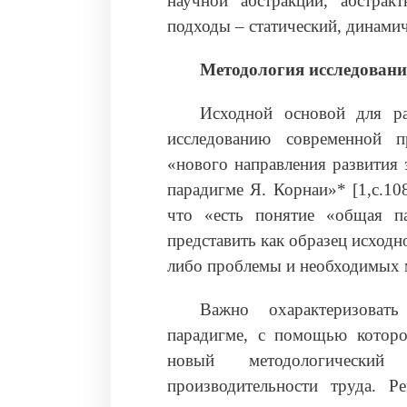
научной абстракции, абстракт
подходы – статический, динами
Методология исследован
Исходной основой для ра
исследованию современной п
«нового направления развития 
парадигме Я. Корнаи»* [1,с.10
что «есть понятие «общая па
представить как образец исходн
либо проблемы и необходимых 
Важно охарактеризовать
парадигме, с помощью котор
новый методологически
производительности труда. 