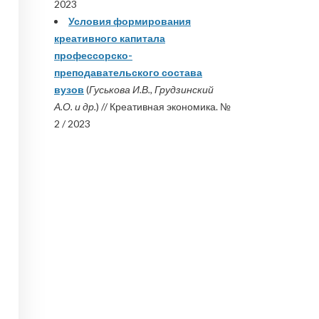
2023
Условия формирования
креативного капитала
профессорско-
преподавательского состава
вузов
(
Гуськова И.В., Грудзинский
А.О. и др.
) // Креативная экономика. №
2 / 2023