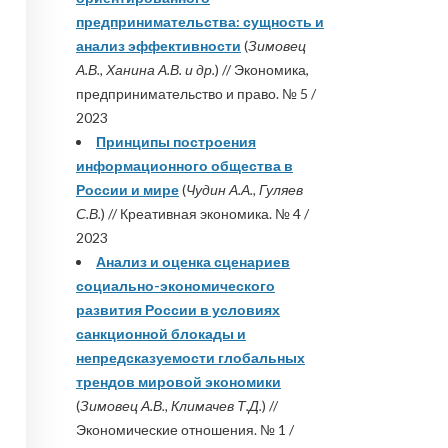
предпринимательства: сущность и
анализ эффективности
(
Зимовец
А.В., Ханина А.В. и др.
) // Экономика,
предпринимательство и право. № 5 /
2023
Принципы построения
информационного общества в
России и мире
(
Чудин А.А., Гуляев
С.В.
) // Креативная экономика. № 4 /
2023
Анализ и оценка сценариев
социально-экономического
развития России в условиях
санкционной блокады и
непредсказуемости глобальных
трендов мировой экономики
(
Зимовец А.В., Климачев Т.Д.
) //
Экономические отношения. № 1 /