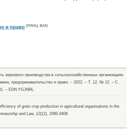
(
РИНЦ
,
ВАК
)
о и право
ть зернового производства в сельскохозяйственных организациях
мика, предпринимательство и право. – 2022. – Т. 12, № 12. – С.
881. – EDN YGJNRL.
iciency of grain crop production in agricultural organisations in the
reneurship and Law, 12
(12), 3395-3408.