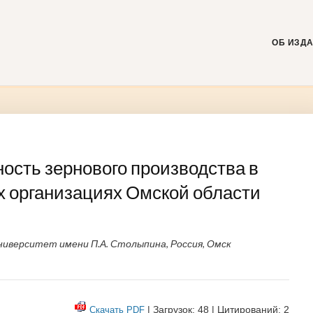
Skip
to
content
ОБ ИЗД
ость зернового производства в
х организациях Омской области
иверситет имени П.А. Столыпина, Россия, Омск
| Загрузок: 48 | Цитирований: 2
Скачать PDF