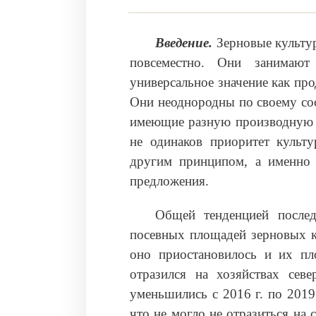
Введение
.
Зерновые культу
повсеместно. Они занимаю
универсальное значение как пр
Они неоднородны по своему сос
имеющие разную производную н
не одинаков приоритет культ
другим принципом, а именно 
предложения.
Общей тенденцией послед
посевных площадей зерновых ку
оно приостановилось и их пл
отразился на хозяйствах севе
уменьшились с 2016 г. по 2019
что не могло не отразиться на 