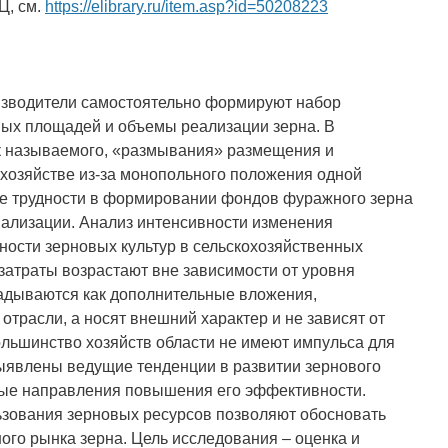
Ц, см.
https://elibrary.ru/item.asp?id=50208223
зводители самостоятельно формируют набор
вных площадей и объемы реализации зерна. В
ак называемого, «размывания» размещения и
 хозяйстве из-за монопольного положения одной
ые трудности в формировании фондов фуражного зерна
иализации. Анализ интенсивности изменения
ности зерновых культур в сельскохозяйственных
 затраты возрастают вне зависимости от уровня
ладываются как дополнительные вложения,
трасли, а носят внешний характер и не зависят от
льшинство хозяйств области не имеют импульса для
ыявлены ведущие тенденции в развитии зернового
ые направления повышения его эффективности.
зования зерновых ресурсов позволяют обосновать
ого рынка зерна. Цель исследования – оценка и