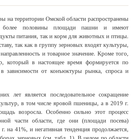
ры на территории Омской области распространены
т более половины площади пашни и имеют
одукты питания, так и корм для животных и птицы.
таву, так как в группу зерновых входят культуры,
аправленность и товарное значение. Кроме того,
ур, который в настоящее время формируется по
в зависимости от конъюктуры рынка, спроса и
них лет является последовательное сокращение
льтур, в том числе яровой пшеницы, а в 2019 г.
ощадь возросла. Особенно сильно этот процесс
рной части области, где они (площади посева)
 г. на 41%, и негативная тенденция продолжается,
сборах зерновых (см. табл. 1). В целом по области