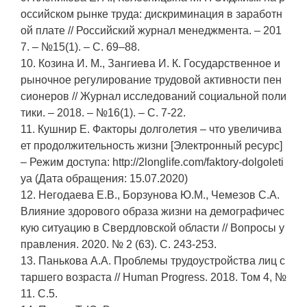
оссийском рынке труда: дискриминация в заработн
ой плате // Российский журнал менеджмента. – 201
7. – №15(1). – C. 69–88.
10. Козина И. М., Зангиева И. К. Государственное и
рыночное регулирование трудовой активности пен
сионеров // Журнал исследований социальной поли
тики. – 2018. – №16(1). – C. 7-22.
11. Кушнир Е. Факторы долголетия – что увеличива
ет продолжительность жизни [Электронный ресурс]
– Режим доступа: http://2longlife.com/faktory-dolgoleti
ya (Дата обращения: 15.07.2020)
12. Негодаева Е.В., Борзунова Ю.М., Чемезов С.А.
Влияние здорового образа жизни на демографичес
кую ситуацию в Свердловской области // Вопросы у
правления. 2020. № 2 (63). С. 243-253.
13. Панькова А.А. Проблемы трудоустройства лиц с
таршего возраста // Human Progress. 2018. Том 4, №
11. С.5.