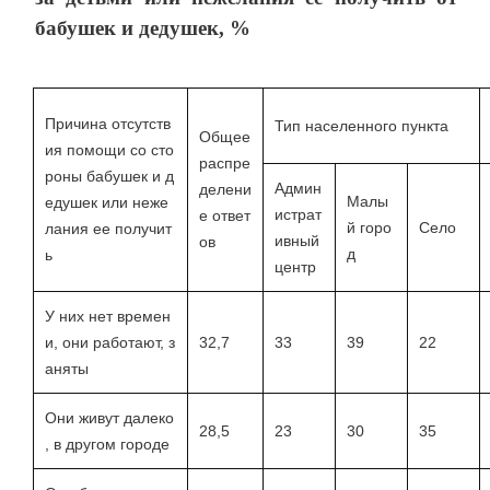
бабушек и дедушек, %
Причина отсутств
Тип населенного пункта
Общее
ия помощи со сто
распре
роны бабушек и д
Админ
делени
Малы
едушек или неже
истрат
е ответ
й горо
Село
лания ее получит
ивный
ов
д
ь
центр
У них нет времен
и, они работают, з
32,7
33
39
22
аняты
Они живут далеко
28,5
23
30
35
, в другом городе