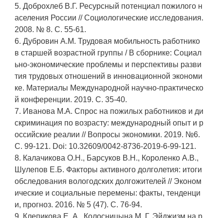
5. Доброхлеб В.Г. Ресурсный потенциал пожилого н
аселения России // Социологические исследования.
2008. № 8. С. 55-61.
6. Дубровин А.М. Трудовая мобильность работнико
в старшей возрастной группы / В сборнике: Социал
ьно-экономические проблемы и перспективы разви
тия трудовых отношений в инновационной экономи
ке. Материалы Международной научно-практическо
й конференции. 2019. С. 35-40.
7. Иванова М.А. Спрос на пожилых работников и ди
скриминация по возрасту: международный опыт и р
оссийские реалии // Вопросы экономики. 2019. №6.
С. 99-121. Doi: 10.32609/0042-8736-2019-6-99-121.
8. Калачикова О.Н., Барсуков В.Н., Короленко А.В.,
Шулепов Е.Б. Факторы активного долголетия: итоги
обследования вологодских долгожителей // Эконом
ические и социальные перемены: факты, тенденци
и, прогноз. 2016. № 5 (47). С. 76-94.
9. Клепикова Е. А., Колосницына М. Г. Эйджизм на р