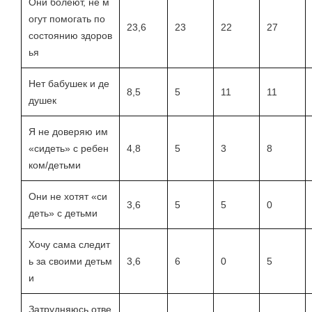
Они болеют, не м
огут помогать по
23,6
23
22
27
состоянию здоров
ья
Нет бабушек и де
8,5
5
11
11
душек
Я не доверяю им
«сидеть» с ребен
4,8
5
3
8
ком/детьми
Они не хотят «си
3,6
5
5
0
деть» с детьми
Хочу сама следит
ь за своими детьм
3,6
6
0
5
и
Затрудняюсь отве