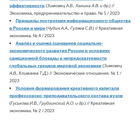
эффективности
(
Зимовец А.В., Ханина А.В. и др.
) //
Экономика, предпринимательство и право. № 5 / 2023
Принципы построения информационного общества
в России и мире
(
Чудин А.А., Гуляев С.В.
) // Креативная
экономика. № 4 / 2023
Анализ и оценка сценариев социально-
экономического развития России в условиях
санкционной блокады и непредсказуемости
глобальных трендов мировой экономики
(
Зимовец
А.В., Климачев Т.Д.
) // Экономические отношения. № 1 /
2023
Условия формирования креативного капитала
профессорско-преподавательского состава вузов
(
Гуськова И.В., Грудзинский А.О. и др.
) // Креативная
экономика. № 2 / 2023