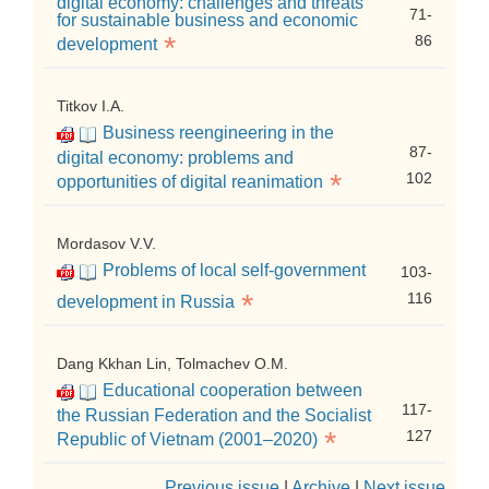
digital economy: challenges and threats
71-
for sustainable business and economic
*
86
development
Titkov I.A.
Business reengineering in the
87-
digital economy: problems and
*
102
opportunities of digital reanimation
Mordasov V.V.
Problems of local self-government
103-
*
116
development in Russia
Dang Kkhan Lin, Tolmachev O.M.
Educational cooperation between
117-
the Russian Federation and the Socialist
*
127
Republic of Vietnam (2001–2020)
Previous issue
|
Archive
|
Next issue