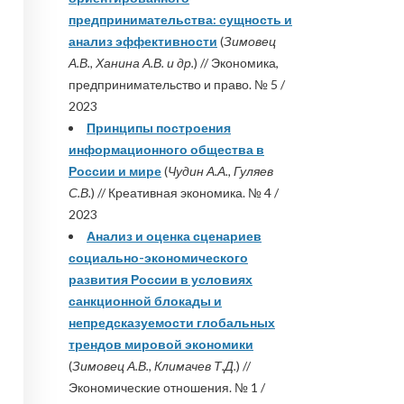
предпринимательства: сущность и
анализ эффективности
(
Зимовец
А.В., Ханина А.В. и др.
) // Экономика,
предпринимательство и право. № 5 /
2023
Принципы построения
информационного общества в
России и мире
(
Чудин А.А., Гуляев
С.В.
) // Креативная экономика. № 4 /
2023
Анализ и оценка сценариев
социально-экономического
развития России в условиях
санкционной блокады и
непредсказуемости глобальных
трендов мировой экономики
(
Зимовец А.В., Климачев Т.Д.
) //
Экономические отношения. № 1 /