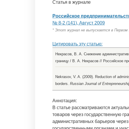
Статья в журнале
Российское предпринимательст
№ 8-2 (141), Август 2009
* Этот журнал не выпускается в Первом
Цитировать эту статью:
Некрасов, В. А. Снижение администрати
границу / В. А. Некрасов // Российское пр
Nekrasov, V. A. (2009). Reduction of admini
borders.
Russian Journal of Entrepreneurshi
Аннотация:
В статье рассматриваются актуал
товаров через государственную г
административных барьеров чере
государственными органами и уча