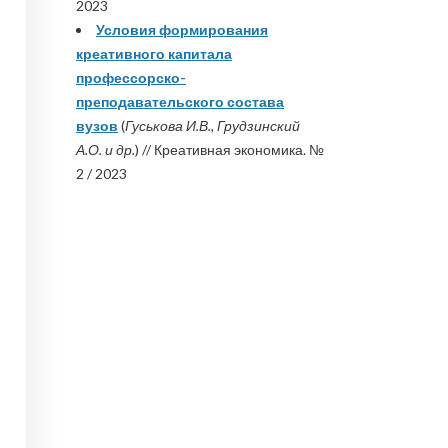
2023
Условия формирования
креативного капитала
профессорско-
преподавательского состава
вузов
(
Гуськова И.В., Грудзинский
А.О. и др.
) // Креативная экономика. №
2 / 2023