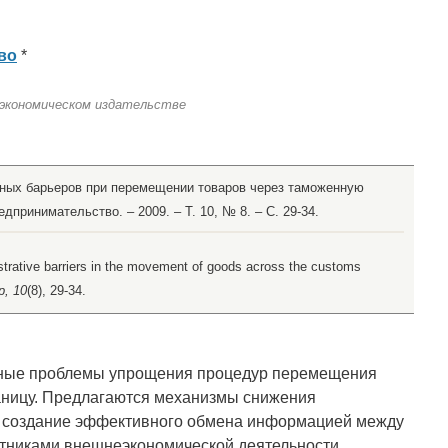
во
*
 экономическом издательстве
вных барьеров при перемещении товаров через таможенную
едпринимательство. – 2009. – Т. 10, № 8. – С. 29-34.
strative barriers in the movement of goods across the customs
p, 10
(8), 29-34.
ьные проблемы упрощения процедур перемещения
раницу. Предлагаются механизмы снижения
з создание эффективного обмена информацией между
стниками внешнеэкономической деятельности.