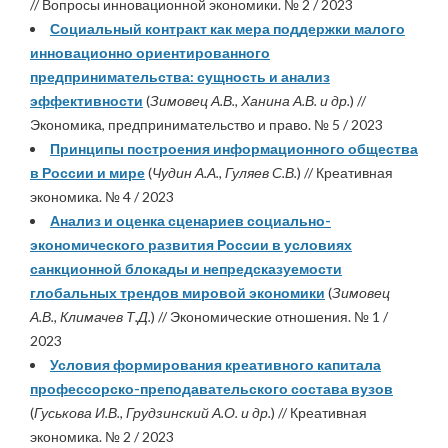
// Вопросы инновационной экономики. № 2 / 2023
Социальный контракт как мера поддержки малого
инновационно ориентированного
предпринимательства: сущность и анализ
эффективности
(
Зимовец А.В., Ханина А.В. и др.
) //
Экономика, предпринимательство и право. № 5 / 2023
Принципы построения информационного общества
в России и мире
(
Чудин А.А., Гуляев С.В.
) // Креативная
экономика. № 4 / 2023
Анализ и оценка сценариев социально-
экономического развития России в условиях
санкционной блокады и непредсказуемости
глобальных трендов мировой экономики
(
Зимовец
А.В., Климачев Т.Д.
) // Экономические отношения. № 1 /
2023
Условия формирования креативного капитала
профессорско-преподавательского состава вузов
(
Гуськова И.В., Грудзинский А.О. и др.
) // Креативная
экономика. № 2 / 2023