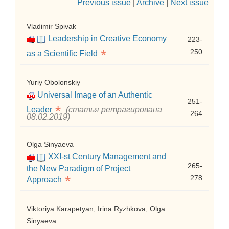
Previous issue
|
Archive
|
Next issue
Vladimir Spivak
Leadership in Creative Economy
223-
*
250
as a Scientific Field
Yuriy Obolonskiy
Universal Image of an Authentic
251-
*
Leader
(статья ретрагирована
264
08.02.2019)
Olga Sinyaeva
XXI-st Century Management and
265-
the New Paradigm of Project
*
278
Approach
Viktoriya Karapetyan, Irina Ryzhkova, Olga
Sinyaeva