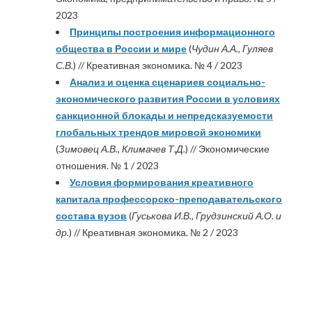
2023
Принципы построения информационного
общества в России и мире
(
Чудин А.А., Гуляев
С.В.
) // Креативная экономика. № 4 / 2023
Анализ и оценка сценариев социально-
экономического развития России в условиях
санкционной блокады и непредсказуемости
глобальных трендов мировой экономики
(
Зимовец А.В., Климачев Т.Д.
) // Экономические
отношения. № 1 / 2023
Условия формирования креативного
капитала профессорско-преподавательского
состава вузов
(
Гуськова И.В., Грудзинский А.О. и
др.
) // Креативная экономика. № 2 / 2023