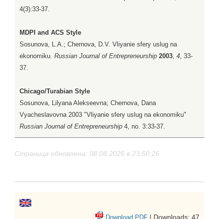
4(3):33-37.
MDPI and ACS Style
Sosunova, L.A.; Chernova, D.V. Vliyanie sfery uslug na
ekonomiku.
Russian Journal of Entrepreneurship
2003
,
4
, 33-
37.
Chicago/Turabian Style
Sosunova, Lilyana Alekseevna; Chernova, Dana
Vyacheslavovna 2003 "Vliyanie sfery uslug na ekonomiku"
Russian Journal of Entrepreneurship
4, no. 3:33-37.
Страница обновлена: 08.08.2026 в 23:50:26
| Downloads: 47
Download PDF