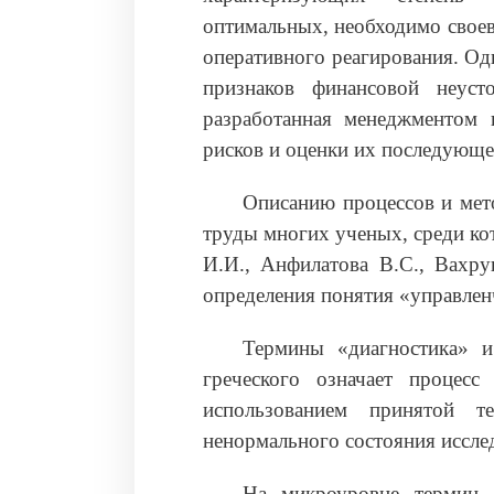
оптимальных, необходимо свое
оперативного реагирования. О
признаков финансовой неусто
разработанная менеджментом 
рисков и оценки их последующе
Описанию процессов и мет
труды многих ученых, среди к
И.И., Анфилатова В.С., Вахр
определения понятия «управленче
Термины «диагностика» и
греческого означает процес
использованием принятой те
ненормального состояния исслед
На микроуровне термин «