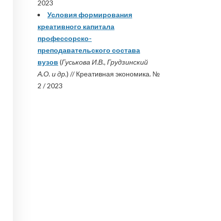
2023
Условия формирования
креативного капитала
профессорско-
преподавательского состава
вузов
(
Гуськова И.В., Грудзинский
А.О. и др.
) // Креативная экономика. №
2 / 2023