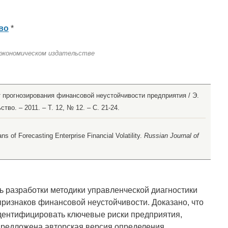
во
*
 экономическом издательстве
т прогнозирования финансовой неустойчивости предприятия / Э.
во. – 2011. – Т. 12, № 12. – С. 21-24.
s of Forecasting Enterprise Financial Volatility.
Russian Journal of
ь разработки методики управленческой диагностики
признаков финансовой неустойчивости. Доказано, что
идентифицировать ключевые риски предприятия,
, предложена авторская версия определения