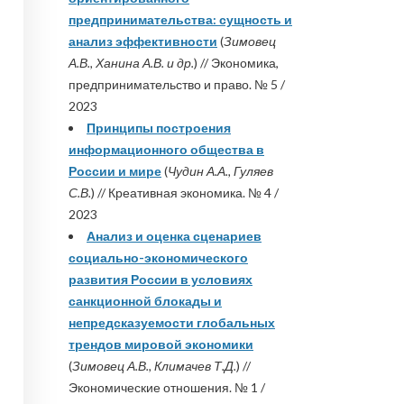
предпринимательства: сущность и
анализ эффективности
(
Зимовец
А.В., Ханина А.В. и др.
) // Экономика,
предпринимательство и право. № 5 /
2023
Принципы построения
информационного общества в
России и мире
(
Чудин А.А., Гуляев
С.В.
) // Креативная экономика. № 4 /
2023
Анализ и оценка сценариев
социально-экономического
развития России в условиях
санкционной блокады и
непредсказуемости глобальных
трендов мировой экономики
(
Зимовец А.В., Климачев Т.Д.
) //
Экономические отношения. № 1 /