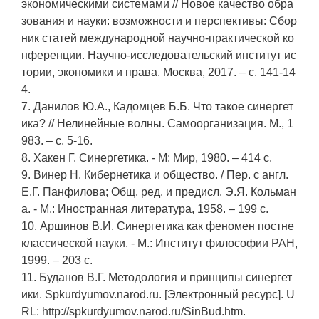
экономическими системами // Новое качество обра
зования и науки: возможности и перспективы: Сбор
ник статей международной научно-практической ко
нференции. Научно-исследовательский институт ис
тории, экономики и права. Москва, 2017. – c. 141-14
4.
7. Данилов Ю.А., Кадомцев Б.Б. Что такое синергет
ика? // Нелинейные волны. Самоорганизация. М., 1
983. – c. 5-16.
8. Хакен Г. Синергетика. - М: Мир, 1980. – 414 c.
9. Винер Н. Кибернетика и общество. / Пер. с англ.
Е.Г. Панфилова; Общ. ред. и предисл. Э.Я. Кольман
а. - М.: Иностранная литература, 1958. – 199 c.
10. Аршинов В.И. Синергетика как феномен постне
классической науки. - М.: Институт философии РАН,
1999. – 203 c.
11. Буданов В.Г. Методология и принципы синергет
ики. Spkurdyumov.narod.ru. [Электронный ресурс]. U
RL: http://spkurdyumov.narod.ru/SinBud.htm.