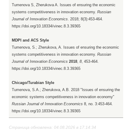
Tumenova S, Zherukova A. Issues of ensuring the economic
systems competitiveness in innovation economy.
Russian
Journal of Innovation Economics
. 2018; 8(3):453-464.
https://doi.org/10.18334/vinec.8.3.39365
MDPI and ACS Style
Tumenova, S.; Zherukova, A. Issues of ensuring the economic
systems competitiveness in innovation economy.
Russian
Journal of Innovation Economics
2018
,
8
, 453-464.
https://doi.org/10.18334/vinec.8.3.39365
Chicago/Turabian Style
Tumenova, S.A.; Zherukova, A.B. 2018 "Issues of ensuring the
economic systems competitiveness in innovation economy"
Russian Journal of Innovation Economics
8, no. 3:453-464.
https://doi.org/10.18334/vinec.8.3.39365
Страница обновлена: 04.08.2026 в 17:14:34