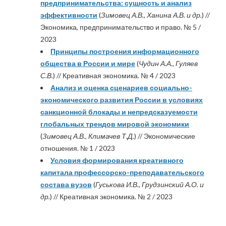
предпринимательства: сущность и анализ
эффективности
(
Зимовец А.В., Ханина А.В. и др.
) //
Экономика, предпринимательство и право. № 5 /
2023
Принципы построения информационного
общества в России и мире
(
Чудин А.А., Гуляев
С.В.
) // Креативная экономика. № 4 / 2023
Анализ и оценка сценариев социально-
экономического развития России в условиях
санкционной блокады и непредсказуемости
глобальных трендов мировой экономики
(
Зимовец А.В., Климачев Т.Д.
) // Экономические
отношения. № 1 / 2023
Условия формирования креативного
капитала профессорско-преподавательского
состава вузов
(
Гуськова И.В., Грудзинский А.О. и
др.
) // Креативная экономика. № 2 / 2023