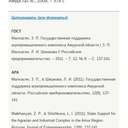
Амурстат.-Б., 2008. – 578 с
Цитировать (все форматы):
ГОСТ
Малхасян, З. П. Государственная поддержка
агропромышленного комплекса Амурской области / З. П.
Малхасян, Л. И. Шишкова // Российское
предпринимательство. – 2011. – Т. 12, № 8. – С. 137-141.
APA
Малхасян, З. П., & Шишкова, Л. И. (2011). Государственная
поддержка агропромышленного комплекса Амурской
области.
Российское предпринимательство, 12
(8), 137-
141.
Malkhasyan, Z. P., & Shishkova, L. I. (2011). State Support for
the Agrarian and Industrial Complex in the Amur Region.
Russian Journal of Entrepreneurship, 12
(8), 137-141.