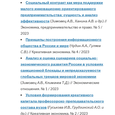
Социальный контракт как мера поддержки
малого инновационно ориентированного
предпринимательства: сущность и анализ
эффективности
(
Зимовец А.В., Ханина А.В. и др.
) //
Экономика, предпринимательство и право. № 5 /
2023
Принципы построения информационного
общества в России и мире
(
Чудин А.А., Гуляев
С.В.
) // Креативная экономика. № 4 / 2023
Анализ и оценка сценариев социально-
экономического развития России в условиях
санкционной блокады и непредсказуемости
глобальных трендов мировой экономики
(
Зимовец А.В., Климачев Т.Д.
) // Экономические
отношения. № 1 / 2023
Условия формирования креативного
капитала профессорско-преподавательского
состава вузов
(
Гуськова И.В., Грудзинский А.О. и
др.
) // Креативная экономика. № 2 / 2023