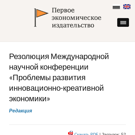
Skip
to
content
Резолюция Международной
научной конференции
«Проблемы развития
инновационно-креативной
экономики»
Редакция
| Загрузок: 52
Скачать PDF