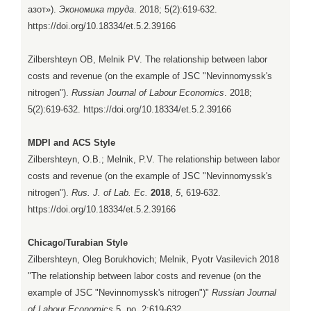
азот»).
Экономика труда
. 2018; 5(2):619-632.
https://doi.org/10.18334/et.5.2.39166
Zilbershteyn OB, Melnik PV. The relationship between labor
costs and revenue (on the example of JSC "Nevinnomyssk's
nitrogen").
Russian Journal of Labour Economics
. 2018;
5(2):619-632. https://doi.org/10.18334/et.5.2.39166
MDPI and ACS Style
Zilbershteyn, O.B.; Melnik, P.V. The relationship between labor
costs and revenue (on the example of JSC "Nevinnomyssk's
nitrogen").
Rus. J. of Lab. Ec.
2018
,
5
, 619-632.
https://doi.org/10.18334/et.5.2.39166
Chicago/Turabian Style
Zilbershteyn, Oleg Borukhovich; Melnik, Pyotr Vasilevich 2018
"The relationship between labor costs and revenue (on the
example of JSC "Nevinnomyssk's nitrogen")"
Russian Journal
of Labour Economics
5, no. 2:619-632.