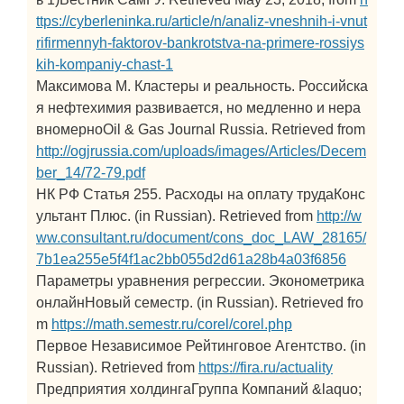
ttps://cyberleninka.ru/article/n/analiz-vneshnih-i-vnut
rifirmennyh-faktorov-bankrotstva-na-primere-rossiys
kih-kompaniy-chast-1
Максимова М. Кластеры и реальность. Российска
я нефтехимия развивается, но медленно и нера
вномерноOil & Gas Journal Russia. Retrieved from
http://ogjrussia.com/uploads/images/Articles/Decem
ber_14/72-79.pdf
НК РФ Статья 255. Расходы на оплату трудаКонс
ультант Плюс. (in Russian). Retrieved from
http://w
ww.consultant.ru/document/cons_doc_LAW_28165/
7b1ea255e5f4f1ac2bb055d2d61a28b4a03f6856
Параметры уравнения регрессии. Эконометрика
онлайнНовый семестр. (in Russian). Retrieved fro
m
https://math.semestr.ru/corel/corel.php
Первое Независимое Рейтинговое Агентство. (in
Russian). Retrieved from
https://fira.ru/actuality
Предприятия холдингаГруппа Компаний &laquo;