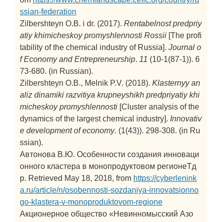
ssian-federation
Zilbershteyn O.B. i dr. (2017).
Rentabelnost predpriy
atiy khimicheskoy promyshlennosti Rossii
[The profi
tability of the chemical industry of Russia].
Journal o
f Economy and Entrepreneurship
.
11
(10-1(87-1)). 6
73-680. (in Russian).
Zilbershteyn O.B., Melnik P.V. (2018).
Klasternyy an
aliz dinamiki razvitiya krupneyshikh predpriyatiy khi
micheskoy promyshlennosti
[Cluster analysis of the
dynamics of the largest chemical industry].
Innovativ
e development of economy
. (1(43)). 298-308. (in Ru
ssian).
Автонова В.Ю. Особенности создания инноваци
онного кластера в монопродуктовом регионеТд
р. Retrieved May 18, 2018, from
https://cyberlenink
a.ru/article/n/osobennosti-sozdaniya-innovatsionno
go-klastera-v-monoproduktovom-regione
Акционерное общество «Невинномысский Азо