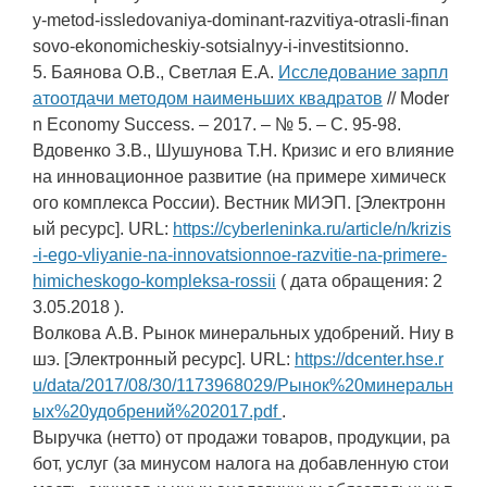
y-metod-issledovaniya-dominant-razvitiya-otrasli-finan
sovo-ekonomicheskiy-sotsialnyy-i-investitsionno.
5. Баянова О.В., Светлая Е.А.
Исследование зарпл
атоотдачи методом наименьших квадратов
// Moder
n Economy Success. – 2017. – № 5. – С. 95-98.
Вдовенко З.В., Шушунова Т.Н. Кризис и его влияние
на инновационное развитие (на примере химическ
ого комплекса России). Вестник МИЭП. [Электронн
ый ресурс]. URL:
https://cyberleninka.ru/article/n/krizis
-i-ego-vliyanie-na-innovatsionnoe-razvitie-na-primere-
himicheskogo-kompleksa-rossii
( дата обращения: 2
3.05.2018 ).
Волкова А.В. Рынок минеральных удобрений. Ниу в
шэ. [Электронный ресурс]. URL:
https://dcenter.hse.r
u/data/2017/08/30/1173968029/Рынок%20минеральн
ых%20удобрений%202017.pdf
.
Выручка (нетто) от продажи товаров, продукции, ра
бот, услуг (за минусом налога на добавленную стои