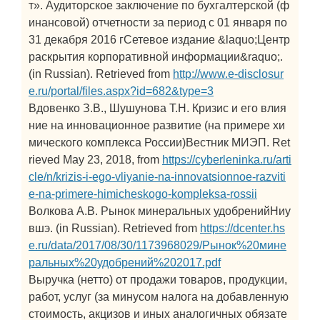
т». Аудиторское заключение по бухгалтерской (ф
инансовой) отчетности за период с 01 января по
31 декабря 2016 гСетевое издание &laquo;Центр
раскрытия корпоративной информации&raquo;.
(in Russian). Retrieved from
http://www.e-disclosur
e.ru/portal/files.aspx?id=682&type=3
Вдовенко З.В., Шушунова Т.Н. Кризис и его влия
ние на инновационное развитие (на примере хи
мического комплекса России)Вестник МИЭП. Ret
rieved May 23, 2018, from
https://cyberleninka.ru/arti
cle/n/krizis-i-ego-vliyanie-na-innovatsionnoe-razviti
e-na-primere-himicheskogo-kompleksa-rossii
Волкова А.В. Рынок минеральных удобренийНиу
вшэ. (in Russian). Retrieved from
https://dcenter.hs
e.ru/data/2017/08/30/1173968029/Рынок%20мине
ральных%20удобрений%202017.pdf
Выручка (нетто) от продажи товаров, продукции,
работ, услуг (за минусом налога на добавленную
стоимость, акцизов и иных аналогичных обязате