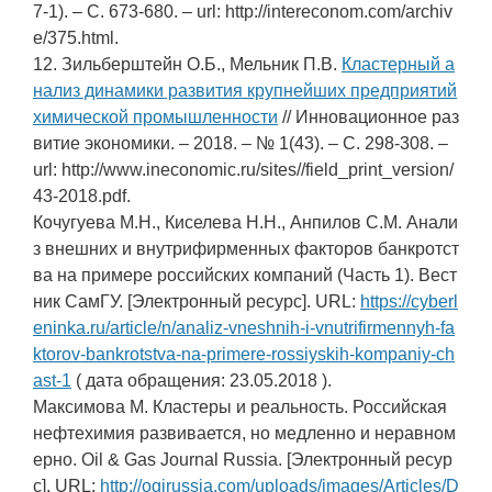
7-1). – С. 673-680. – url: http://intereconom.com/archiv
e/375.html.
12. Зильберштейн О.Б., Мельник П.В.
Кластерный а
нализ динамики развития крупнейших предприятий
химической промышленности
// Инновационное раз
витие экономики. – 2018. – № 1(43). – С. 298-308. –
url: http://www.ineconomic.ru/sites//field_print_version/
43-2018.pdf.
Кочугуева М.Н., Киселева Н.Н., Анпилов С.М. Анали
з внешних и внутрифирменных факторов банкротст
ва на примере российских компаний (Часть 1). Вест
ник СамГУ. [Электронный ресурс]. URL:
https://cyberl
eninka.ru/article/n/analiz-vneshnih-i-vnutrifirmennyh-fa
ktorov-bankrotstva-na-primere-rossiyskih-kompaniy-ch
ast-1
( дата обращения: 23.05.2018 ).
Максимова М. Кластеры и реальность. Российская
нефтехимия развивается, но медленно и неравном
ерно. Oil & Gas Journal Russia. [Электронный ресур
с]. URL:
http://ogjrussia.com/uploads/images/Articles/D