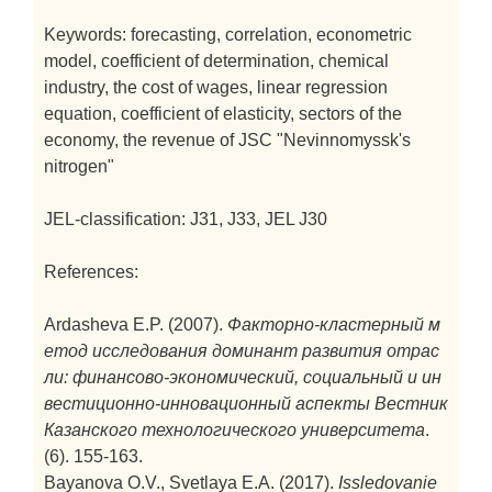
Keywords: forecasting, correlation, econometric
model, coefficient of determination, chemical
industry, the cost of wages, linear regression
equation, coefficient of elasticity, sectors of the
economy, the revenue of JSC "Nevinnomyssk's
nitrogen"
JEL-classification: J31, J33, JEL J30
References:
Ardasheva E.P. (2007).
Факторно-кластерный м
етод исследования доминант развития отрас
ли: финансово-экономический, социальный и ин
вестиционно-инновационный аспекты
Вестник
Казанского технологического университета
.
(6). 155-163.
Bayanova O.V., Svetlaya E.A. (2017).
Issledovanie