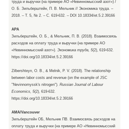
труда и выручки (на примере АО «Невинномысский азот») /
О. Б. Зильберштейн, П. В. Мельник // Экономика труда. –
2018. – Т. 5, № 2. – С. 619-632. – DOI 10.18334/et.5.2.39166
APA
Зильберштейн, О. Б., & Мельник, П. В. (2018). Взаимосвязь
расходов на оплату труда и выручки (на примере АО
«Невинномысский азот»).
Экономика труда, 5
(2), 619-632.
https://doi.org/10.18334/et.5.2.39166
Zilbershteyn, O. B., & Melnik, P. V. (2018). The relationship
between labor costs and revenue (on the example of JSC
"Nevinnomyssk's nitrogen").
Russian Journal of Labour
Economics, 5
(2), 619-632.
https://doi.org/10.18334/et.5.2.39166
AMA/Vancouver
Зильберштейн ОБ, Мельник ПВ. Взаимосвязь расходов на
оплату труда и выручки (на примере АО «Невинномысский