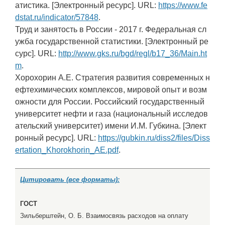
атистика. [Электронный ресурс]. URL:
https://www.fe
dstat.ru/indicator/57848
.
Труд и занятость в России - 2017 г. Федеральная сл
ужба государственной статистики. [Электронный ре
сурс]. URL:
http://www.gks.ru/bgd/regl/b17_36/Main.ht
m
.
Хорохорин А.Е. Стратегия развития современных н
ефтехимических комплексов, мировой опыт и возм
ожности для России. Российский государственный
университет нефти и газа (национальный исследов
ательский университет) имени И.М. Губкина. [Элект
ронный ресурс]. URL:
https://gubkin.ru/diss2/files/Diss
ertation_Khorokhorin_AE.pdf
.
Цитировать (все форматы):
ГОСТ
Зильберштейн, О. Б. Взаимосвязь расходов на оплату