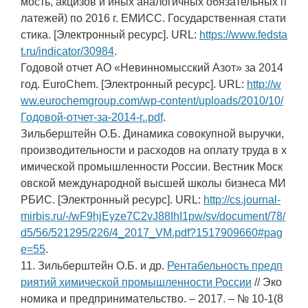
мость, акцизов и иных аналогичных обязательных п
латежей) по 2016 г. ЕМИСС. Государственная стати
стика. [Электронный ресурс]. URL:
https://www.fedsta
t.ru/indicator/30984
.
Годовой отчет АО «Невинномысский Азот» за 2014
год. EuroChem. [Электронный ресурс]. URL:
http://w
ww.eurochemgroup.com/wp-content/uploads/2010/10/
Годовой-отчет-за-2014-г..pdf
.
Зильберштейн О.Б. Динамика совокупной выручки,
производительности и расходов на оплату труда в х
имической промышленности России. Вестник Моск
овской международной высшей школы бизнеса МИ
РБИС. [Электронный ресурс]. URL:
http://cs.journal-
mirbis.ru/-/wF9hjEyze7C2vJ88IhI1pw/sv/document/78/
d5/56/521295/226/4_2017_VM.pdf?1517909660#pag
e=55
.
11. Зильберштейн О.Б. и др.
Рентабельность предп
риятий химической промышленности России
// Эко
номика и предпринимательство. – 2017. – № 10-1(8