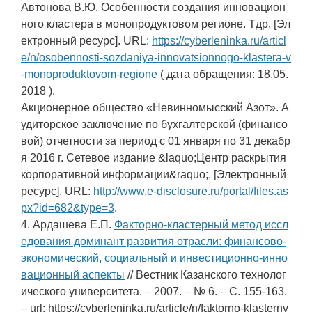
Автонова В.Ю. Особенности создания инновацион
ного кластера в монопродуктовом регионе. Тдр. [Эл
ектронный ресурс]. URL:
https://cyberleninka.ru/articl
e/n/osobennosti-sozdaniya-innovatsionnogo-klastera-v
-monoproduktovom-regione
( дата обращения: 18.05.
2018 ).
Акционерное общество «Невинномысский Азот». А
удиторское заключение по бухгалтерской (финансо
вой) отчетности за период с 01 января по 31 декабр
я 2016 г. Сетевое издание &laquo;Центр раскрытия
корпоративной информации&raquo;. [Электронный
ресурс]. URL:
http://www.e-disclosure.ru/portal/files.as
px?id=682&type=3
.
4. Ардашева Е.П.
Факторно-кластерный метод иссл
едования доминант развития отрасли: финансово-
экономический, социальный и инвестиционно-инно
вационный аспекты
// Вестник Казанского технолог
ического университета. – 2007. – № 6. – С. 155-163.
– url: https://cyberleninka.ru/article/n/faktorno-klasterny