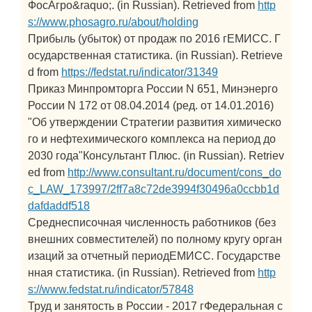
ФосАгро&raquo;. (in Russian). Retrieved from
http
s://www.phosagro.ru/about/holding
Прибыль (убыток) от продаж по 2016 гЕМИСС. Г
осударственная статистика. (in Russian). Retrieve
d from
https://fedstat.ru/indicator/31349
Приказ Минпромторга России N 651, Минэнерго
России N 172 от 08.04.2014 (ред. от 14.01.2016)
"Об утверждении Стратегии развития химическо
го и нефтехимического комплекса на период до
2030 года"Консультант Плюс. (in Russian). Retriev
ed from
http://www.consultant.ru/document/cons_do
c_LAW_173997/2ff7a8c72de3994f30496a0ccbb1d
dafdaddf518
Среднесписочная численность работников (без
внешних совместителей) по полному кругу орган
изаций за отчетный периодЕМИСС. Государстве
нная статистика. (in Russian). Retrieved from
http
s://www.fedstat.ru/indicator/57848
Труд и занятость в России - 2017 гФедеральная с