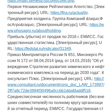
https://math.semestr.ru/corel/corel.php
.
Первое Независимое Рейтинговое Агентство. [Элек
тронный ресурс]. URL:
https://fira.ru/actuality
.
Предприятия холдинга. Группа Компаний &laquo;Ф
осАгро&raquo;. [Электронный ресурс]. URL:
https://w
ww.phosagro.ru/about/holding
.
Прибыль (убыток) от продаж по 2016 г. ЕМИСС. Гос
ударственная статистика. [Электронный ресурс]. U
RL:
https://fedstat.ru/indicator/31349
.
Приказ Минпромторга России N 651, Минэнерго Ро
ссии N 172 от 08.04.2014 (ред. от 14.01.2016) "Об ут
верждении Стратегии развития химического и нефт
ехимического комплекса на период до 2030 года". К
онсультант Плюс. [Электронный ресурс]. URL:
http://
www.consultant.ru/document/cons_doc_LAW_173997/
2ff7a8c72de3994f30496a0ccbb1ddafdaddf518
.
Среднесписочная численность работников (без вне
шних совместителей) по полному кругу организаци
й за отчетный период. ЕМИСС. Государственная ст