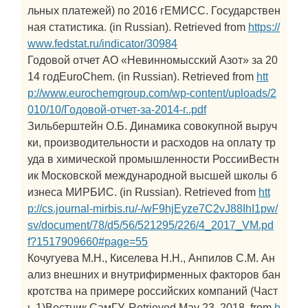
льных платежей) по 2016 гЕМИСС. Государствен
ная статистика. (in Russian). Retrieved from
https://
www.fedstat.ru/indicator/30984
Годовой отчет АО «Невинномысский Азот» за 20
14 годEuroChem. (in Russian). Retrieved from
htt
p://www.eurochemgroup.com/wp-content/uploads/2
010/10/Годовой-отчет-за-2014-г..pdf
Зильберштейн О.Б. Динамика совокупной выруч
ки, производительности и расходов на оплату тр
уда в химической промышленности РоссииВестн
ик Московской международной высшей школы б
изнеса МИРБИС. (in Russian). Retrieved from
htt
p://cs.journal-mirbis.ru/-/wF9hjEyze7C2vJ88IhI1pw/
sv/document/78/d5/56/521295/226/4_2017_VM.pd
f?1517909660#page=55
Кочугуева М.Н., Киселева Н.Н., Анпилов С.М. Ан
ализ внешних и внутрифирменных факторов бан
кротства на примере российских компаний (Част
ь 1)Вестник СамГУ. Retrieved May 23, 2018, from
h