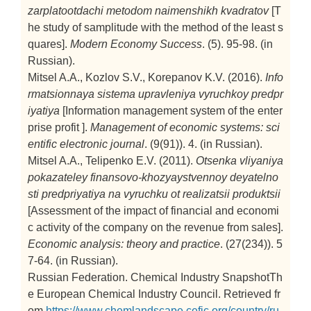
zarplatootdachi metodom naimenshikh kvadratov
[T
he study of samplitude with the method of the least s
quares].
Modern Economy Success
. (5). 95-98. (in
Russian).
Mitsel A.A., Kozlov S.V., Korepanov K.V. (2016).
Info
rmatsionnaya sistema upravleniya vyruchkoy predpr
iyatiya
[Information management system of the enter
prise profit ].
Management of economic systems: sci
entific electronic journal
. (9(91)). 4. (in Russian).
Mitsel A.A., Telipenko E.V. (2011).
Otsenka vliyaniya
pokazateley finansovo-khozyaystvennoy deyatelno
sti predpriyatiya na vyruchku ot realizatsii produktsii
[Assessment of the impact of financial and economi
c activity of the company on the revenue from sales].
Economic analysis: theory and practice
. (27(234)). 5
7-64. (in Russian).
Russian Federation. Chemical Industry SnapshotTh
e European Chemical Industry Council. Retrieved fr
om
https://www.chemlandscape.cefic.org/country/ru