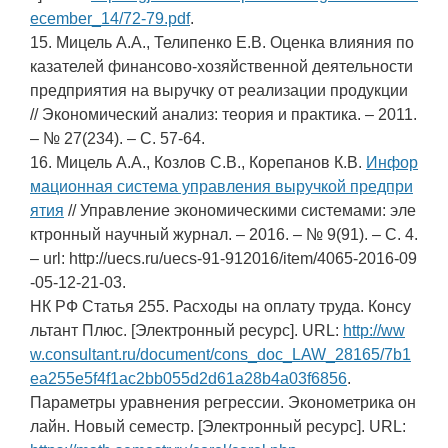
ecember_14/72-79.pdf
.
15. Мицель А.А., Телипенко Е.В. Оценка влияния по
казателей финансово-хозяйственной деятельности
предприятия на выручку от реализации продукции
// Экономический анализ: теория и практика. – 2011.
– № 27(234). – С. 57-64.
16. Мицель А.А., Козлов С.В., Корепанов К.В.
Инфор
мационная система управления выручкой предпри
ятия
// Управление экономическими системами: эле
ктронный научный журнал. – 2016. – № 9(91). – С. 4.
– url: http://uecs.ru/uecs-91-912016/item/4065-2016-09
-05-12-21-03.
НК РФ Статья 255. Расходы на оплату труда. Консу
льтант Плюс. [Электронный ресурс]. URL:
http://ww
w.consultant.ru/document/cons_doc_LAW_28165/7b1
ea255e5f4f1ac2bb055d2d61a28b4a03f6856
.
Параметры уравнения регрессии. Эконометрика он
лайн. Новый семестр. [Электронный ресурс]. URL: