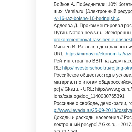
Бойков А. Победнители: 10% богат
ших. Versia.ru. [Электронный ресур
-v-16-raz-bolshe-10-bednejshix
.
Ардеева Д. Прокомментировал рас
Путин. Nation-news.ru. [Электронны
prokommentiroval-rassloenie-obshest
Минаев И. Разрыв в доходах россия
URL:
https://mirnov.ru/ekonomika/raz
Рейтинг стран по ВВП на душу насел
RL:
http://investorschool.ru/rejting-
Российское общество: год в услов
материал по итогам общероссийско
рс] // Gks.ru. - URL: http://www.gks.r
ions/catalog/doc_1140080765391
Россияне о свободе, демократии, г
p://www.levada.ru/25-09-2013/rossiy
Доходы и расходы населения // Рос
лектронный ресурс] // Gks.ru. - 2017.
g/rus17.pdf