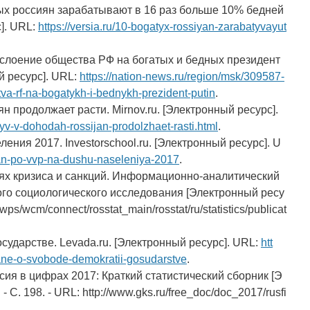
ых россиян зарабатывают в 16 раз больше 10% бедней
с]. URL:
https://versia.ru/10-bogatyx-rossiyan-zarabatyvayut
слоение общества РФ на богатых и бедных президент
й ресурс]. URL:
https://nation-news.ru/region/msk/309587-
va-rf-na-bogatykh-i-bednykh-prezident-putin
.
н продолжает расти. Mirnov.ru. [Электронный ресурс].
ryv-v-dohodah-rossijan-prodolzhaet-rasti.html
.
ения 2017. Investorschool.ru. [Электронный ресурс]. U
stran-po-vvp-na-dushu-naseleniya-2017
.
иях кризиса и санкций. Информационно-аналитический
го социологического исследования [Электронный ресу
u/wps/wcm/connect/rosstat_main/rosstat/ru/statistics/publicat
осударстве. Levada.ru. [Электронный ресурс]. URL:
htt
ane-o-svobode-demokratii-gosudarstve
.
сия в цифрах 2017: Краткий статистический сборник [Э
 - С. 198. - URL: http://www.gks.ru/free_doc/doc_2017/rusfi