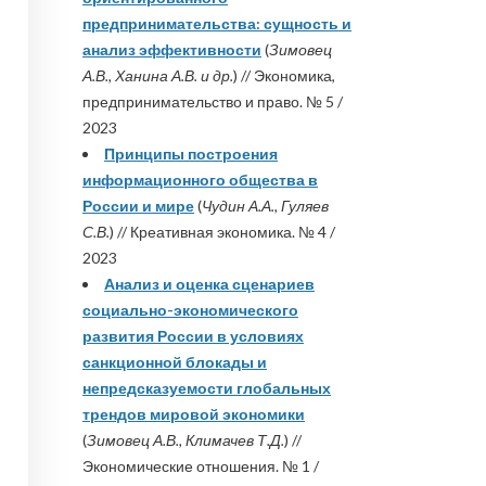
предпринимательства: сущность и
анализ эффективности
(
Зимовец
А.В., Ханина А.В. и др.
) // Экономика,
предпринимательство и право. № 5 /
2023
Принципы построения
информационного общества в
России и мире
(
Чудин А.А., Гуляев
С.В.
) // Креативная экономика. № 4 /
2023
Анализ и оценка сценариев
социально-экономического
развития России в условиях
санкционной блокады и
непредсказуемости глобальных
трендов мировой экономики
(
Зимовец А.В., Климачев Т.Д.
) //
Экономические отношения. № 1 /