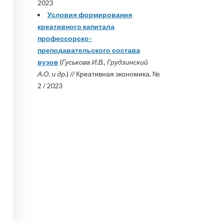
2023
Условия формирования
креативного капитала
профессорско-
преподавательского состава
вузов
(
Гуськова И.В., Грудзинский
А.О. и др.
) // Креативная экономика. №
2 / 2023