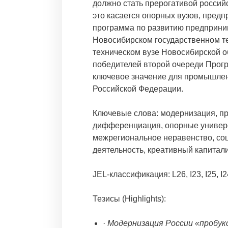
должно стать прерогативой россий
это касается опорных вузов, предп
программа по развитию предприни
Новосибирском государственном т
техническом вузе Новосибирской об
победителей второй очереди Прог
ключевое значение для промышленн
Российской Федерации.
Ключевые слова: модернизация, п
дифференциация, опорные универс
межрегиональное неравенство, со
деятельность, креативный капитал
JEL-классификация: L26, I23, I25, I2
Тезисы (Highlights):
· Модернизация России «пробу