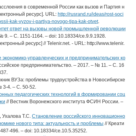
асслоения в современной России как вызов и Партия н
Электронный ресурс]. URL:
http://rusrand.ru/ideas/rost-soci
sii-kak-vyzov-i-partiya-novogo-tipa-kak-otvet
.
тет ответ на вызовы новой промышленной революции
 9. – С. 1151-1164. – doi: 10.18334/ce.9.9.1928.
онный ресурс] // Telenir.net. - URL: http://www.telenir.
 экономико-управленческих и предпринимательских ко
оссийское предпринимательство. – 2017. – № 11. – С. 16
837.
скник ВУЗа: проблемы трудоустройства в Новосибирске
 3-4. – С. 50-52.
онных педагогических технологий в формировании соц
ежи
// Вестник Воронежского института ФСИН России. –
, Ухалова Т.С.
Становление российского инновационно
номике нового типа: актуальность и проблемы
// Креати
487-496. – doi: 10.18334/ce.10.5.35252.