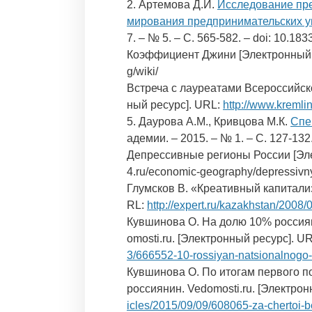
2. Артемова Д.И.
Исследование пре
мирования предпринимательских у
7. – № 5. – С. 565-582. – doi: 10.183
Коэффициент Джини [Электронный ресу
g/wiki/
Встреча с лауреатами Всероссийског
ный ресурс]. URL:
http://www.kremli
5. Даурова А.М., Кривцова М.К.
Спе
адемии. – 2015. – № 1. – С. 127-132
Депрессивные регионы России [Электр
4.ru/economic-geography/depressivn
Глумсков В. «Креативный капитализм
RL:
http://expert.ru/kazakhstan/2008/0
Кувшинова О. На долю 10% россиян
omosti.ru. [Электронный ресурс]. U
3/666552-10-rossiyan-natsionalnogo
Кувшинова О. По итогам первого п
россиянин. Vedomosti.ru. [Электро
icles/2015/09/09/608065-za-chertoi-