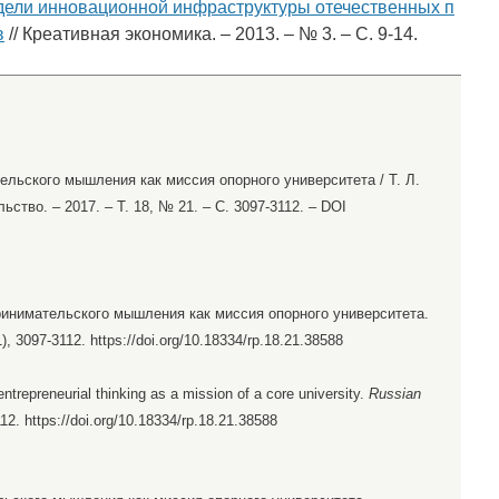
дели инновационной инфраструктуры отечественных п
в
// Креативная экономика. – 2013. – № 3. – С. 9-14.
ельского мышления как миссия опорного университета / Т. Л.
тво. – 2017. – Т. 18, № 21. – С. 3097-3112. – DOI
принимательского мышления как миссия опорного университета.
1), 3097-3112. https://doi.org/10.18334/rp.18.21.38588
trepreneurial thinking as a mission of a core university.
Russian
112. https://doi.org/10.18334/rp.18.21.38588