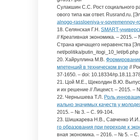
Сулакшин С.С. Рост социального р
ового типа как ответ. Rusrand.ru. [
alnogo-rassloeniya-v-sovremennoy-ros
18. Селянская Г.Н.
SMART-универси
// Креативная экономика. – 2015. – №
Страна кричащего неравенства [Электр
net/politika/putin_itogi_10_let/p6.php
20. Хайруллина М.В.
Формирование
мпетенций в техническом вузе
// Р
37-1650. – doi: 10.18334/rp.18.11.37
21. Цой М.Е., Щеколдин В.Ю. Выпу
и их решение // Лицеист. – 2015. – №
22. Чернышева Т.Л.
Роль инноваци
иально значимых качеств у молод
2015. – № 3. – С. 99-104.
23. Шишкарева Н.В., Савченко И.И.
го образования при переходе к эко
вная экономика. – 2016. – № 5. – С. 