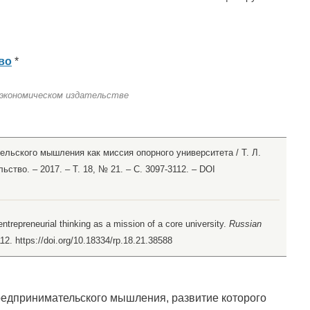
во
*
 экономическом издательстве
ельского мышления как миссия опорного университета / Т. Л.
тво. – 2017. – Т. 18, № 21. – С. 3097-3112. – DOI
trepreneurial thinking as a mission of a core university.
Russian
112. https://doi.org/10.18334/rp.18.21.38588
редпринимательского мышления, развитие которого