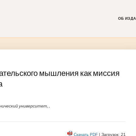
Skip
to
content
ОБ ИЗД
ательского мышления как миссия
а
ический университет, ,
| Загрузок: 21
Скачать PDF