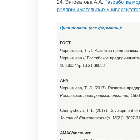
24. Энговатова А.А.
Разработка мо
редпринимательских университето
Цитировать (все форматы):
ГОСТ
Чернышева, Т. Л. Развитие предпринимат
Чернышева // Российское предпринимательс
10.18334/rp.18.21.38588
APA
Чернышева, Т. Л. (2017). Развитие пред
Российское предпринимательство, 18
(2
Chernysheva, T. L. (2017). Development of en
Journal of Entrepreneurship, 18
(21), 3097-3
AMA/Vancouver