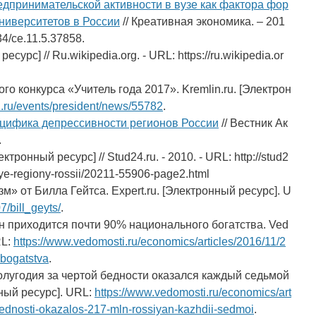
дпринимательской активности в вузе как фактора фор
ниверситетов в России
// Креативная экономика. – 201
34/ce.11.5.37858.
рс] // Ru.wikipedia.org. - URL: https://ru.wikipedia.or
о конкурса «Учитель года 2017». Kremlin.ru. [Электрон
n.ru/events/president/news/55782
.
цифика депрессивности регионов России
// Вестник Ак
.
онный ресурс] // Stud24.ru. - 2010. - URL: http://stud2
ye-regiony-rossii/20211-55906-page2.html
» от Билла Гейтса. Expert.ru. [Электронный ресурс]. U
7/bill_geyts/
.
 приходится почти 90% национального богатства. Ved
RL:
https://www.vedomosti.ru/economics/articles/2016/11/2
-bogatstva
.
олугодия за чертой бедности оказался каждый седьмой
нный ресурс]. URL:
https://www.vedomosti.ru/economics/art
bednosti-okazalos-217-mln-rossiyan-kazhdii-sedmoi
.