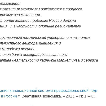
бразований.
я развития экономики рождаются в процессе
ательского мышления.
слоения главной проблеме России должна
ния, и, в частности, опорные региональные
дарственный технический университет является
ельностного вектора мышления и
у молодежи региона.
ников банка ассоциаций, связанных с
атива деятельности кафедры Маркетинга и сервиса
ания инновационной системы профессиональной подг
 в России
// Креативная экономика. – 2013. – № 1. – С.