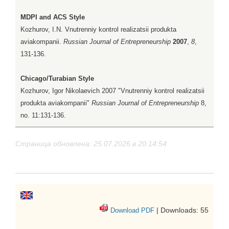
MDPI and ACS Style
Kozhurov, I.N. Vnutrenniy kontrol realizatsii produkta
aviakompanii.
Russian Journal of Entrepreneurship
2007
,
8
,
131-136.
Chicago/Turabian Style
Kozhurov, Igor Nikolaevich 2007 "Vnutrenniy kontrol realizatsii
produkta aviakompanii"
Russian Journal of Entrepreneurship
8,
no. 11:131-136.
Страница обновлена: 25.07.2026 в 20:14:54
| Downloads: 55
Download PDF