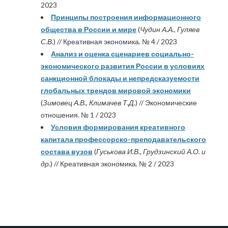
2023
Принципы построения информационного
общества в России и мире
(
Чудин А.А., Гуляев
С.В.
) // Креативная экономика. № 4 / 2023
Анализ и оценка сценариев социально-
экономического развития России в условиях
санкционной блокады и непредсказуемости
глобальных трендов мировой экономики
(
Зимовец А.В., Климачев Т.Д.
) // Экономические
отношения. № 1 / 2023
Условия формирования креативного
капитала профессорско-преподавательского
состава вузов
(
Гуськова И.В., Грудзинский А.О. и
др.
) // Креативная экономика. № 2 / 2023