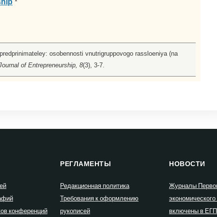
ship
*
 predprinimateley: osobennosti vnutrigruppovogo rassloeniya (na
ournal of Entrepreneurship, 8
(3), 3-7.
РЕГЛАМЕНТЫ
НОВОСТИ
ей
Редакционная политика
Журналы Перво
афий
Требования к оформлению
экономического
ков конференций
рукописей
включены в ЕГ