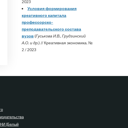
2023
Условия формирования
креативного капитала
профессорско-
преподавательского состава
вузов
(
Гуськова И.В., Грудзинский
А.О. и др.
) // Креативная экономика. №
2 / 2023
го
 издательства
ПНИ (Белый