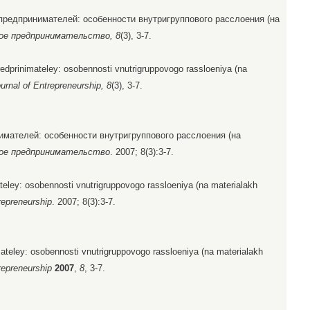
 предпринимателей: особенности внутригруппового расслоения (на
ое предпринимательство, 8
(3), 3-7.
redprinimateley: osobennosti vnutrigruppovogo rassloeniya (na
urnal of Entrepreneurship, 8
(3), 3-7.
мателей: особенности внутригруппового расслоения (на
ое предпринимательство
. 2007; 8(3):3-7.
teley: osobennosti vnutrigruppovogo rassloeniya (na materialakh
repreneurship
. 2007; 8(3):3-7.
ateley: osobennosti vnutrigruppovogo rassloeniya (na materialakh
repreneurship
2007
,
8
, 3-7.