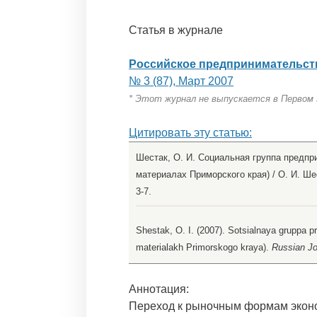
Статья в журнале
Российское предпринимательст
№ 3 (87), Март 2007
* Этот журнал не выпускается в Первом
Цитировать эту статью:
Шестак, О. И. Социальная группа предпр
материалах Приморского края) / О. И. Шес
3-7.
Shestak, O. I. (2007). Sotsialnaya gruppa p
materialakh Primorskogo kraya).
Russian Jo
Аннотация:
Переход к рыночным формам эконо