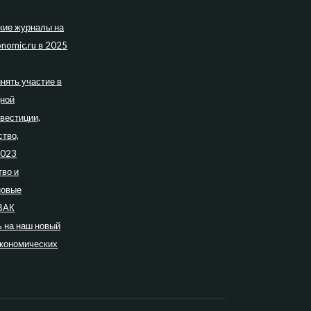
кие журналы на
nomic.ru в 2025
нять участие в
дной
вестиции,
ство,
2023
во и
новые
ВАК
 на наш новый
экономических