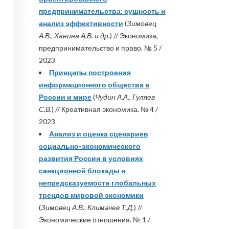
предпринимательства: сущность и
анализ эффективности
(
Зимовец
А.В., Ханина А.В. и др.
) // Экономика,
предпринимательство и право. № 5 /
2023
Принципы построения
информационного общества в
России и мире
(
Чудин А.А., Гуляев
С.В.
) // Креативная экономика. № 4 /
2023
Анализ и оценка сценариев
социально-экономического
развития России в условиях
санкционной блокады и
непредсказуемости глобальных
трендов мировой экономики
(
Зимовец А.В., Климачев Т.Д.
) //
Экономические отношения. № 1 /