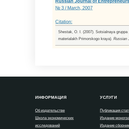
Russian Journal of Entrepreneur
№ 3 / March, 2007
Citation:
Shestak, O. I. (2007). Sotsialnaya gruppa
materialakh Primorskogo kraya).
Russian J
ИНФОРМАЦИЯ
УСЛУГИ
Об издательстве
Публикация стат
Школа экономических
Издание моногр
исследований
Издание сборни