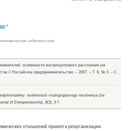
во
*
 экономическом издательстве
инимателей: особенности внутригруппового расслоения (на
так // Российское предпринимательство. – 2007. – Т. 8, № 3. – С.
redprinimateley: osobennosti vnutrigruppovogo rassloeniya (na
urnal of Entrepreneurship, 8
(3), 3-7.
мических отношений привел к реорганизации