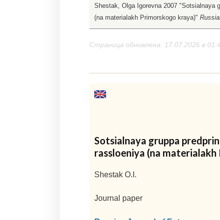
Shestak, Olga Igorevna 2007 "Sotsialnaya g
(na materialakh Primorskogo kraya)"
Russia
Страница обновлена: 17.07.2026 в 01:
Sotsialnaya gruppa predpri
rassloeniya (na materialakh
Shestak O.I.
Journal paper