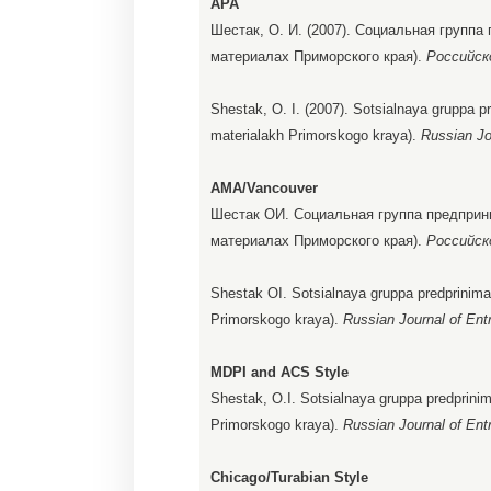
APA
Шестак, О. И. (2007). Социальная группа
материалах Приморского края).
Российск
Shestak, O. I. (2007). Sotsialnaya gruppa p
materialakh Primorskogo kraya).
Russian Jo
AMA/Vancouver
Шестак ОИ. Социальная группа предприни
материалах Приморского края).
Российск
Shestak OI. Sotsialnaya gruppa predprinima
Primorskogo kraya).
Russian Journal of Ent
MDPI and ACS Style
Shestak, O.I. Sotsialnaya gruppa predprinim
Primorskogo kraya).
Russian Journal of Ent
Chicago/Turabian Style