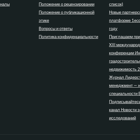
рналы
Положение о рецензировании
список)
Положение о публикационной
Новые партнерс
этике
платформе 1eco
Вопросы и ответы
году
Политика конфиденциальности
Приглашаем при
XIII междунаро
конференции Ин
градостроитель
недвижимость 
Журнал Лидерст
менеджмент — 
специальности 
Подписывайтесь
канал Новости 
исследований