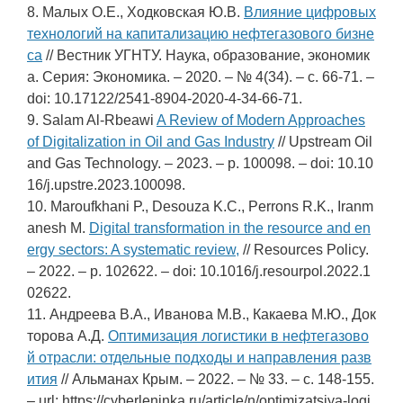
8. Малых О.Е., Ходковская Ю.В.
Влияние цифровых
технологий на капитализацию нефтегазового бизне
са
// Вестник УГНТУ. Наука, образование, экономик
а. Серия: Экономика. – 2020. – № 4(34). – c. 66-71. –
doi: 10.17122/2541-8904-2020-4-34-66-71.
9. Salam Al-Rbeawi
A Review of Modern Approaches
of Digitalization in Oil and Gas Industry
// Upstream Oil
and Gas Technology. – 2023. – p. 100098. – doi: 10.10
16/j.upstre.2023.100098.
10. Maroufkhani P., Desouza K.C., Perrons R.K., Iranm
anesh M.
Digital transformation in the resource and en
ergy sectors: A systematic review,
// Resources Policy.
– 2022. – p. 102622. – doi: 10.1016/j.resourpol.2022.1
02622.
11. Андреева В.А., Иванова М.В., Какаева М.Ю., Док
торова А.Д.
Оптимизация логистики в нефтегазово
й отрасли: отдельные подходы и направления разв
ития
// Альманах Крым. – 2022. – № 33. – c. 148-155.
– url: https://cyberleninka.ru/article/n/optimizatsiya-logi