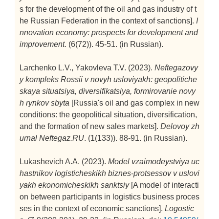
s for the development of the oil and gas industry of t
he Russian Federation in the context of sanctions].
I
nnovation economy: prospects for development and
improvement
. (6(72)). 45-51. (in Russian).
Larchenko L.V., Yakovleva T.V. (2023).
Neftegazovy
y kompleks Rossii v novyh usloviyakh: geopolitiche
skaya situatsiya, diversifikatsiya, formirovanie novy
h rynkov sbyta
[Russia's oil and gas complex in new
conditions: the geopolitical situation, diversification,
and the formation of new sales markets].
Delovoy zh
urnal Neftegaz.RU
. (1(133)). 88-91. (in Russian).
Lukashevich A.A. (2023).
Model vzaimodeystviya uc
hastnikov logisticheskikh biznes-protsessov v uslovi
yakh ekonomicheskikh sanktsiy
[A model of interacti
on between participants in logistics business proces
ses in the context of economic sanctions].
Logostic