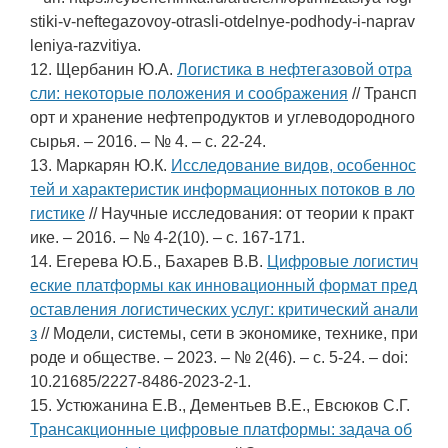
stiki-v-neftegazovoy-otrasli-otdelnye-podhody-i-naprav
leniya-razvitiya.
12. Щербанин Ю.А.
Логистика в нефтегазовой отра
сли: некоторые положения и соображения
// Трансп
орт и хранение нефтепродуктов и углеводородного
сырья. – 2016. – № 4. – c. 22-24.
13. Маркарян Ю.К.
Исследование видов, особеннос
тей и характеристик информационных потоков в ло
гистике
// Научные исследования: от теории к практ
ике. – 2016. – № 4-2(10). – c. 167-171.
14. Егерева Ю.Б., Бахарев В.В.
Цифровые логистич
еские платформы как инновационный формат пред
оставления логистических услуг: критический анали
з
// Модели, системы, сети в экономике, технике, при
роде и обществе. – 2023. – № 2(46). – c. 5-24. – doi:
10.21685/2227-8486-2023-2-1.
15. Устюжанина Е.В., Дементьев В.Е., Евсюков С.Г.
Трансакционные цифровые платформы: задача об