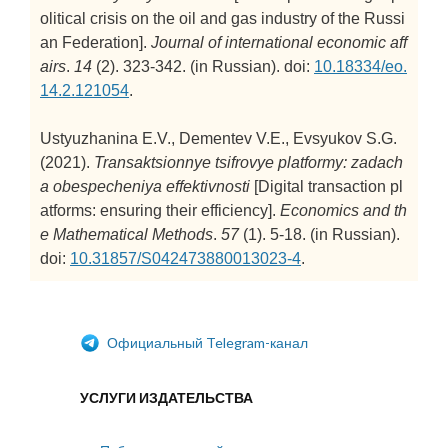
olitical crisis on the oil and gas industry of the Russi
an Federation].
Journal of international economic aff
airs
.
14
(2). 323-342. (in Russian). doi:
10.18334/eo.
14.2.121054
.
Ustyuzhanina E.V., Dementev V.E., Evsyukov S.G.
(2021).
Transaktsionnye tsifrovye platformy: zadach
a obespecheniya effektivnosti
[Digital transaction pl
atforms: ensuring their efficiency].
Economics and th
e Mathematical Methods
.
57
(1). 5-18. (in Russian).
doi:
10.31857/S042473880013023-4
.
Официальный Telegram-канал
УСЛУГИ ИЗДАТЕЛЬСТВА