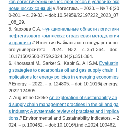
ков логистических бизнес-процессов в условиях эко
номических санкций
// Логистика. – 2023. – № 7-8(20
0-201. – c. 29-33. – doi: 10.54959/22197222_2023_07
_08_29.
5. Кархова С.А.
Функциональные области логистики
нефтегазового комплекса: отраслевая методология
и практика
// Известия Байкальского государственн
ого университета. – 2024. – № 2. – c. 351-364. – doi:
10.17150/2500-2759.2024.34(2).351-364.
6. Khorasani M., Sarker S., Kabir G., Ali S.M.
Evaluatin
g strategies to decarbonize oil and gas supply chain: I
mplications for energy policies in emerging economies
// Energy. – 2022. – p. 124805. – doi: 10.1016/j.energy.
2022.124805.
7. Augustine Okeke
An exploration of sustainability an
d supply chain management practises in the oil and ga
s industry: A systematic review of practises and implica
tions
// Environmental and Sustainability Indicators. – 2
024. – p. 100462. – doi: 10.1016/j.indic.2024.100462.