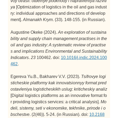
voy otrasli: otdelnye podkhody i napravleniya razviti
ya
[Optimization of logistics in the oil and gas indust
ry: individual approaches and directions of develop
ment].
Almanakh Krym
. (33). 148-155. (in Russian).
Augustine Okeke (2024).
An exploration of sustaina
bility and supply chain management practises in the
oil and gas industry: A systematic review of practise
s and implications
Environmental and Sustainability
Indicators
.
23
100462. doi:
10.1016/j.indic.2024.100
462
.
Egereva Yu.B., Bakharev V.V. (2023).
Tsifrovye logi
sticheskie platformy kak innovatsionnyy format pred
ostavleniya logisticheskikh uslug: kriticheskiy analiz
[Digital logistics platforms as an innovative format fo
r providing logistics services: a critical analysis].
Mo
deli, sistemy, seti v ekonomike, tekhnike, prirode i o
bschestve
. (2(46)). 5-24. (in Russian). doi:
10.2168