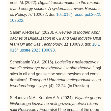
nesh M. (2022).
Digital transformation in the resourc
e and energy sectors: A systematic review,
Resourc
es Policy
.
76
102622. doi:
10.1016/j.resourpol.2022.
102622
.
Salam Al-Rbeawi (2023).
A Review of Modern Appr
oaches of Digitalization in Oil and Gas Industry
Upst
ream Oil and Gas Technology
.
11
100098. doi:
10.1
016/j.upstre.2023.100098
.
Scherbanin Yu.A. (2016).
Logistika v neftegazovoy
otrasli: nekotorye polozheniya i soobrazheniya
[Logi
stics in oil and gas sector: some thesises and consi
derations].
Transport i khranenie nefteproduktov i ug
levodorodnogo syrya
. (4). 22-24. (in Russian).
Stefanova N.A., Korolev A.A. (2024).
Vliyanie geopo
liticheskogo krizisa na neftegazovuyu otrasl ekono
miki Rossiyskoy Federatsii
[The impact of the geop