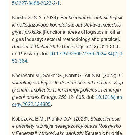
5/2227-8486-2023-2-1
.
Karkhova S.A. (2024).
Funktsionalnye oblasti logisti
ki neftegazovogo kompleksa: otraslevaya metodolo
giya i praktika
[Functional areas of logistics in oil an
d gas industry: sectoral methodology and practice].
Bulletin of Baikal State University
.
34
(2). 351-364.
(in Russian). doi:
10.17150/2500-2759.2024.34(2).3
51-364
.
Khorasani M., Sarker S., Kabir G., Ali S.M. (2022).
E
valuating strategies to decarbonize oil and gas supp
ly chain: Implications for energy policies in emergin
g economies
Energy
.
258
124805. doi:
10.1016/j.en
ergy.2022.124805
.
Kobozeva E.M., Plonke D.A. (2023).
Strategicheski
e prioritety razvitiya neftegazovoy otrasli Rossiysko
y Federatsii v usloviyakh sanktsiy
[Strategic prioritie