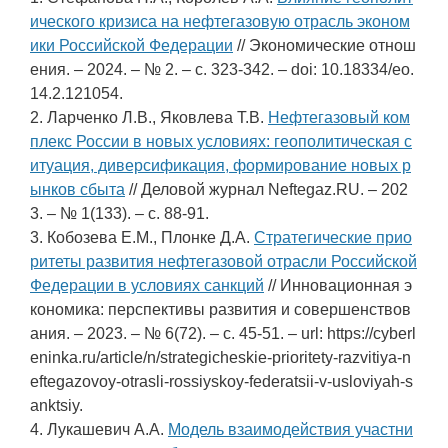
ического кризиса на нефтегазовую отрасль эконом
ики Российской Федерации
// Экономические отнош
ения. – 2024. – № 2. – c. 323-342. – doi: 10.18334/eo.
14.2.121054.
2. Ларченко Л.В., Яковлева Т.В.
Нефтегазовый ком
плекс России в новых условиях: геополитическая с
итуация, диверсификация, формирование новых р
ынков сбыта
// Деловой журнал Neftegaz.RU. – 202
3. – № 1(133). – c. 88-91.
3. Кобозева Е.М., Плонке Д.А.
Стратегические прио
ритеты развития нефтегазовой отрасли Российской
Федерации в условиях санкций
// Инновационная э
кономика: перспективы развития и совершенствов
ания. – 2023. – № 6(72). – c. 45-51. – url: https://cyberl
eninka.ru/article/n/strategicheskie-prioritety-razvitiya-n
eftegazovoy-otrasli-rossiyskoy-federatsii-v-usloviyah-s
anktsiy.
4. Лукашевич А.А.
Модель взаимодействия участни