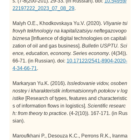
s
. (7-8(200-201). 29-33. (in Russian). doi:
10.54959/
22197222_2023_07_08_29
.
Malyh O.E., Khodkovskaya Yu.V. (2020).
Vliyanie tsi
frovyh tekhnologiy na kapitalizatsiyu neftegazovogo
biznesa
[Influence of digital technologies on capitali
zation of oil and gas business].
Bulletin USPTU. Sci
ence, education, economy. Series economy
. (4(34)).
66-71. (in Russian). doi:
10.17122/2541-8904-2020-
4-34-66-71
.
Markaryan Yu.K. (2016).
Issledovanie vidov, osoben
nostey i kharakteristik informatsionnyh potokov v log
istike
[Research of types, features and characteristic
s of information flows in logistics].
Scientific researc
h: from theory to practice
. (4-2(10)). 167-171. (in Rus
sian).
Maroufkhani P., Desouza K.C., Perrons R.K., Iranma