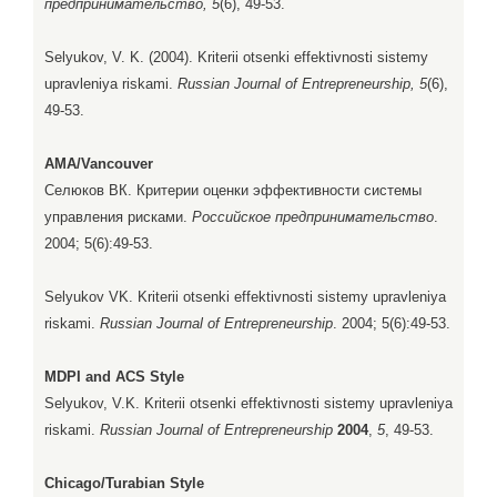
предпринимательство, 5
(6), 49-53.
Selyukov, V. K. (2004). Kriterii otsenki effektivnosti sistemy
upravleniya riskami.
Russian Journal of Entrepreneurship, 5
(6),
49-53.
AMA/Vancouver
Селюков ВК. Критерии оценки эффективности системы
управления рисками.
Российское предпринимательство
.
2004; 5(6):49-53.
Selyukov VK. Kriterii otsenki effektivnosti sistemy upravleniya
riskami.
Russian Journal of Entrepreneurship
. 2004; 5(6):49-53.
MDPI and ACS Style
Selyukov, V.K. Kriterii otsenki effektivnosti sistemy upravleniya
riskami.
Russian Journal of Entrepreneurship
2004
,
5
, 49-53.
Chicago/Turabian Style