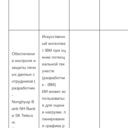
Искусственн
ый интеллек
т IBM при оц
Обеспечени
енке потенц
е контроля и
иальной тек
защиты личн
учести
ых данных с
(разработчи
отрудников (
к - IBM)
разработчик
ИИ может ис
-
пользоватьс
Nonghyup B
я для оценк
ank NH Bank
и нагрузки, п
и SK Teleco
ланировани
m
я графика р