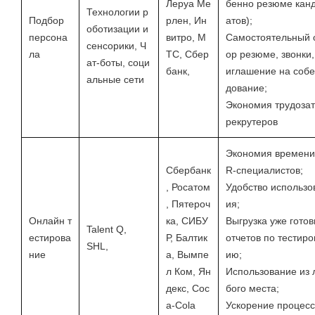
Леруа Ме
бенно резюме кан
Технологии р
Подбор
рлен, Ин
атов);
оботизации и
персона
витро, М
Самостоятельный 
сенсорики, Ч
ла
ТС, Сбер
ор резюме, звонки,
ат-боты, соци
банк,
иглашение на соб
альные сети
дование;
Экономия трудозат
рекрутеров
Экономия времени
Сбербанк
R-специалистов;
, Росатом
Удобство использо
, Пятероч
ия;
Онлайн т
ка, СИБУ
Выгрузка уже гото
Talent Q,
естирова
Р, Балтик
отчетов по тестиро
SHL,
ние
а, Вымпе
ию;
л Ком, Ян
Использование из
декс, Coc
бого места;
a-Cola
Ускорение процесс