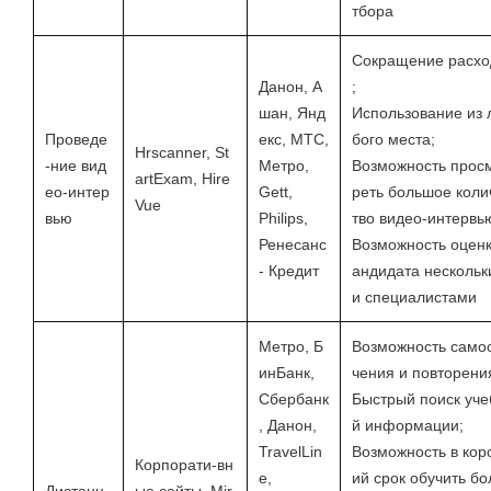
тбора
Сокращение расхо
Данон, А
;
шан, Янд
Использование из
Проведе
екс, МТС,
бого места;
Hrscanner, St
-ние вид
Метро,
Возможность прос
artExam, Hire
ео-интер
Gett,
реть большое коли
Vue
вью
Philips,
тво видео-интервь
Ренесанс
Возможность оценк
- Кредит
андидата несколь
и специалистами
Метро, Б
Возможность само
инБанк,
чения и повторени
Сбербанк
Быстрый поиск уче
, Данон,
й информации;
TravelLin
Возможность в кор
Корпорати-вн
e,
ий срок обучить бо