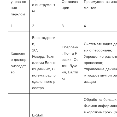
управ-ле
Организа
Преимущества инс
е инструмент
ния
-ции
ментов
ы
пер-лом
1
2
3
4
Босс-кадрови
к,
Систематизация д
Сбербанк
1С,
ых о персонале;
Кадрово
, Почта Р
Рекорд, Техн
Упрощение расчет
е делопр
оссии, Ос
ологии Больш
процессов;
оизводст
тин, Луко
их данных, С
Управление движе
во
йл, Балти
истема распр
м кадров внутри ор
ка
еделенного р
изации
еестра
Обработка больши
бъемов информац
в короткие сроки (
E-Staff,