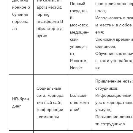
Дистанц
ые сайты, Mir
Первый
шое количество пе
ионное о
apolisRecruit,
госуд-ны
нала;
бучение
iSpring
й
Использовать в лю
персона
платформа В
московск.
м месте и в любое
ла
ебмастер и д
медицин-
емя;
ругие
ский
Экономия времени
универ-т
финансов;
ет,
Обучение как нови
Росатом,
в, так и уже работ
Nestle
их
Привлечение новы
Социальные
отрудников;
сети, корпора
Большин
Информационный 
HR-брен
тив-ный сайт,
ство комп
урс о корпоративно
динг
конференции
аний
ультуре;
, семинары
Повышение лояль
ти сотрудников