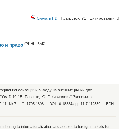
| Загрузок: 71 | Цитирований: 9
Скачать PDF
(
РИНЦ
,
ВАК
)
о и право
нтернационализации и выходу на внешние рынки для
OVID-19 / Е. Павента, Ю. Г. Кириллов // Экономика,
. 11, № 7. – С. 1795-1808. – DOI 10.18334/epp.11.7.112339. – EDN
ontributing to internationalization and access to foreign markets for