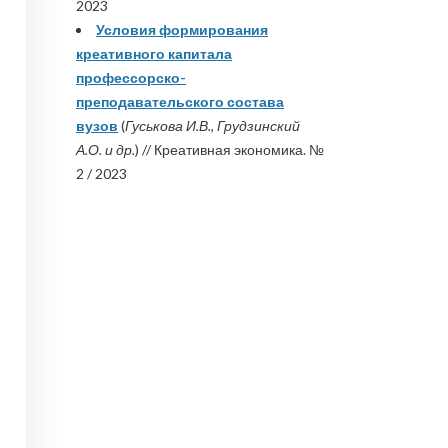
2023
Условия формирования
креативного капитала
профессорско-
преподавательского состава
вузов
(
Гуськова И.В., Грудзинский
А.О. и др.
) // Креативная экономика. №
2 / 2023