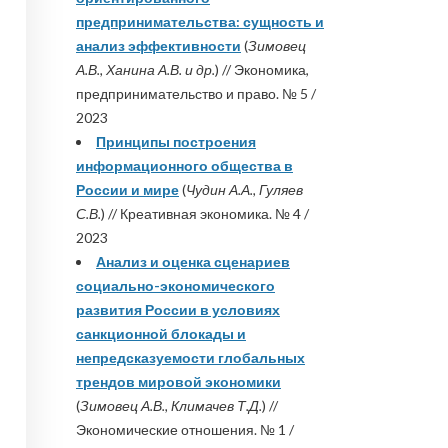
предпринимательства: сущность и
анализ эффективности
(
Зимовец
А.В., Ханина А.В. и др.
) // Экономика,
предпринимательство и право. № 5 /
2023
Принципы построения
информационного общества в
России и мире
(
Чудин А.А., Гуляев
С.В.
) // Креативная экономика. № 4 /
2023
Анализ и оценка сценариев
социально-экономического
развития России в условиях
санкционной блокады и
непредсказуемости глобальных
трендов мировой экономики
(
Зимовец А.В., Климачев Т.Д.
) //
Экономические отношения. № 1 /