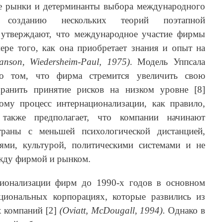
ие рынки и детерминанты выбора международного
озданию нескольких теорий поэтапной
 утверждают, что международное участие фирмы
ере того, как она приобретает знания и опыт на
anson, Wiedersheim-Paul, 1975)
. Модель Уппсала
о том, что фирма стремится увеличить свою
ранить принятие рисков на низком уровне [8]
тому процесс интернационализации, как правило,
 также предполагает, что компании начинают
траны с меньшей психологической дистанцией,
ями, культурой, политическими системами и не
ду фирмой и рынком.
ционализации фирм до 1990-х годов в основном
циональных корпорациях, которые развились из
х компаний [2]
(Oviatt, McDougall, 1994)
. Однако в