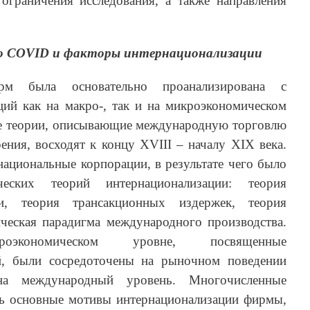
граничения исследования, а также направления
до
COVID
и факторы интернационализации
ирм была основательно проанализирована с
ций как на макро-, так и на микроэкономическом
е теории, описывающие международную торговлю
ения, восходят к концу XVIII – началу XIX века.
национальные корпорации, в результате чего было
ческих теорий интернационализации: теория
и, теория трансакционных издержек, теория
ическая парадигма международного производства.
экономическом уровне, посвященные
й, были сосредоточены на рыночном поведении
а международный уровень. Многочисленные
ть основные мотивы интернационализации фирмы,