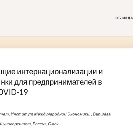
Skip
to
content
ОБ ИЗД
ющие интернационализации и
нки для предпринимателей в
OVID-19
тет, Институт Международной Экономики, , Варшава
 университет, Россия, Омск