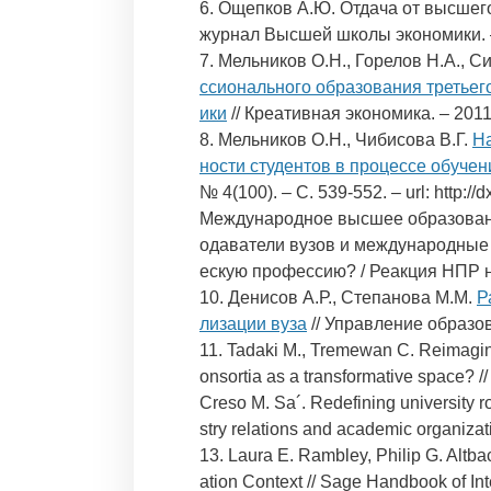
6. Ощепков А.Ю. Отдача от высшего
журнал Высшей школы экономики. – 
7. Мельников О.Н., Горелов Н.А., С
ссионального образования третьег
ики
// Креативная экономика. – 2011. –
8. Мельников О.Н., Чибисова В.Г.
Н
ности студентов в процессе обуче
№ 4(100). – С. 539-552. – url: http://
Международное высшее образовани
одаватели вузов и международные 
ескую профессию? / Реакция НПР 
10. Денисов А.Р., Степанова М.М.
Р
лизации вуза
// Управление образова
11. Tadaki M., Tremewan C. Reimaginin
onsortia as a transformative space? /
Creso M. Sa´. Redefining university r
stry relations and academic organiza
13. Laura E. Rambley, Philip G. Altbac
ation Context // Sage Handbook of Int