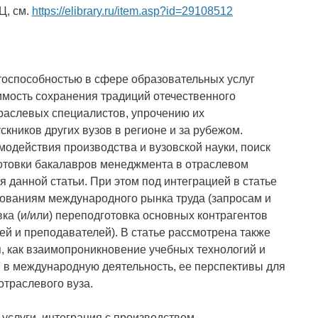
Ц, см.
https://elibrary.ru/item.asp?id=29108512
тоспособностью в сфере образовательных услуг
имость сохранения традиций отечественного
траслевых специалистов, упрочению их
кников других вузов в регионе и за рубежом.
действия производства и вузовской науки, поиск
готовки бакалавров менеджмента в отраслевом
я данной статьи. При этом под интеграцией в статье
ованиям международного рынка труда (запросам и
ка (и/или) переподготовка основных контрагентов
ей и преподавателей). В статье рассмотрена также
 как взаимопроникновение учебных технологий и
 в международную деятельность, ее перспективы для
отраслевого вуза.
услуги, интеграция с производством,