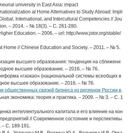
eurial university in East Asia: impact
ernationalization at Home Alternatives to Study Abroad: Impli
lobal, International, and Intercultural Competencies // Jou
tion. – 2014. – № 18(3). – С. 261-280.
gher Education. – 2006. – url: http://www.jstor.org/stable/
 at Home // Chinese Education and Society. – 2011. – № 5.
изация высшего образования: тенденция на сближени
родное высшее образование. – 2016. – № 76.
 реформа «гаокао» (национальной системы всеобщих в
дное высшее образование. – 2016. – № 76.
чи общественных связей бизнеса из регионов России в
ьная экономика: теория и практика. – 2009. – № 3. – С. 1
ценка интеллектуального капитала и его влияние на кон
предприятий // Современное состояние и перспективы
 – С. 189-191.
 В.А., Устинова М.В., Рюмина Ю.А., Волчкова И.В. Орга