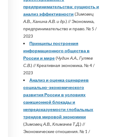
предпринимательства: сущность и
анализ эффективности
(
Зимовец
А.В., Ханина А.В. и др.
) // Экономика,
предпринимательство и право. № 5 /
2023
Принципы построения
информационного общества в
России и мире
(
Чудин А.А., Гуляев
С.В.
) // Креативная экономика. № 4 /
2023
Анализ и оценка сценариев
социально-экономического
развития России в условиях
санкционной блокады и
непредсказуемости глобальных
трендов мировой экономики
(
Зимовец А.В., Климачев Т.Д.
) //
Экономические отношения. № 1 /