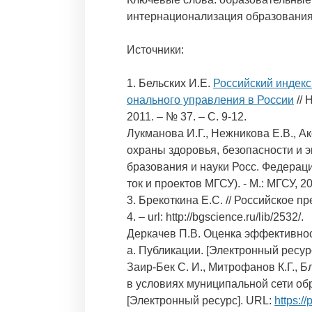
интернационализация образования,
Источники:
1. Бельских И.Е.
Российский индекс
онального управления в России
// 
2011. – № 37. – С. 9-12.
Лукманова И.Г., Нежникова Е.В., 
охраны здоровья, безопасности и э
бразования и науки Росс. Федерации
ток и проектов МГСУ). - М.: МГСУ, 20
3. Брекоткина Е.С. // Российское п
4. – url: http://bgscience.ru/lib/2532/.
Деркачев П.В. Оценка эффективно
а. Публикации. [Электронный ресур
Заир-Бек С. И., Митрофанов К.Г., 
в условиях муниципальной сети об
[Электронный ресурс]. URL:
https:/