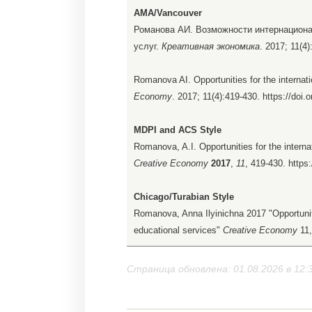
AMA/Vancouver
Романова АИ. Возможности интернациона
услуг.
Креативная экономика
. 2017; 11(4
Romanova AI. Opportunities for the internati
Economy
. 2017; 11(4):419-430. https://doi
MDPI and ACS Style
Romanova, A.I. Opportunities for the internat
Creative Economy
2017
,
11
, 419-430. https
Chicago/Turabian Style
Romanova, Anna Ilyinichna 2017 "Opportunitie
educational services"
Creative Economy
11
Страница обновлена: 01.08.2026 в 12: