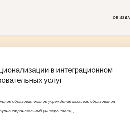
Skip
to
content
ОБ ИЗД
ционализации в интеграционном
зовательных услуг
тное образовательное учреждение высшего образования
турно-строительный университет», ,