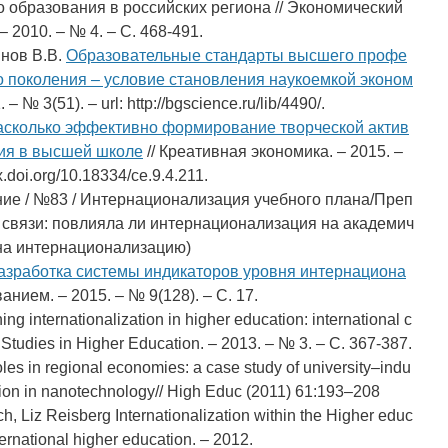
 образования в российских региона // Экономический
2010. – № 4. – С. 468-491.
инов В.В.
Образовательные стандарты высшего профе
о поколения – условие становления наукоемкой эконом
 № 3(51). – url: http://bgscience.ru/lib/4490/.
асколько эффективно формирование творческой актив
ния в высшей школе
// Креативная экономика. – 2015. –
dx.doi.org/10.18334/ce.9.4.211.
е / №83 / Интернационализация учебного плана/Преп
связи: повлияла ли интернационализация на академич
на интернационализацию)
азработка системы индикаторов уровня интернациона
нием. – 2015. – № 9(128). – С. 17.
g internationalization in higher education: international c
/ Studies in Higher Education. – 2013. – № 3. – С. 367-387.
oles in regional economies: a case study of university–indu
tion in nanotechnology// High Educ (2011) 61:193–208
h, Liz Reisberg Internationalization within the Higher educ
ernational higher education. – 2012.