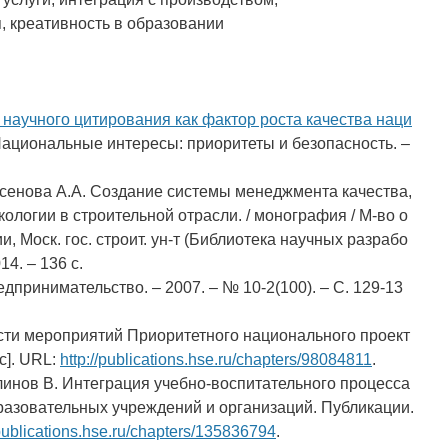
 креативность в образовании
 научного цитирования как фактор роста качества наци
Национальные интересы: приоритеты и безопасность. –
Аксенова А.А. Создание системы менеджмента качества,
кологии в строительной отрасли. / монография / М-во о
, Моск. гос. строит. ун-т (Библиотека научных разрабо
14. – 136 с.
редпринимательство. – 2007. – № 10-2(100). – С. 129-13
сти мероприятий Приоритетного национального проект
с]. URL:
http://publications.hse.ru/chapters/98084811
.
Блинов В. Интеграция учебно-воспитательного процесса
разовательных учреждений и организаций. Публикации.
/publications.hse.ru/chapters/135836794
.