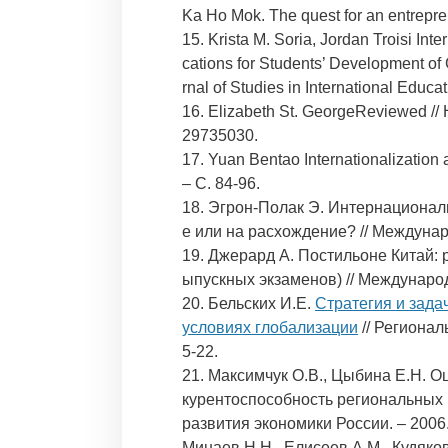
Ka Ho Mok. The quest for an entrepren
15. Krista M. Soria, Jordan Troisi Int
cations for Students’ Development of G
rnal of Studies in International Educa
16. Elizabeth St. GeorgeReviewed // Hi
29735030.
17. Yuan Bentao Internationalization
– С. 84-96.
18. Эгрон-Полак Э. Интернационал
е или на расхождение? // Междуна
19. Джерард А. Постильоне Китай:
ыпускных экзаменов) // Междунаро
20. Бельских И.Е.
Стратегия и зада
условиях глобализации
// Регионал
5-22.
21. Максимчук О.В., Цыбина Е.Н. О
курентоспособность региональных 
развития экономики России. – 2006.
Минаев Н.Н., Елисеев А.М., Кудяков