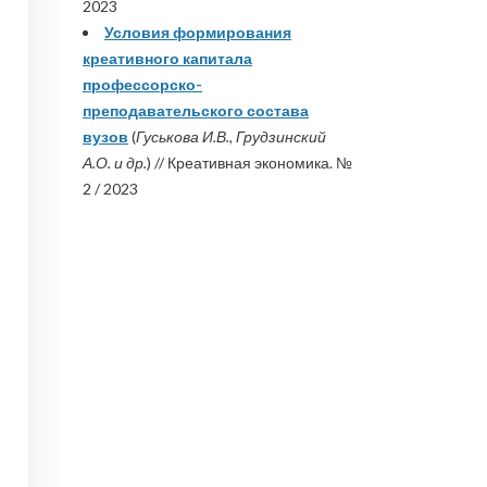
2023
Условия формирования
креативного капитала
профессорско-
преподавательского состава
вузов
(
Гуськова И.В., Грудзинский
А.О. и др.
) // Креативная экономика. №
2 / 2023