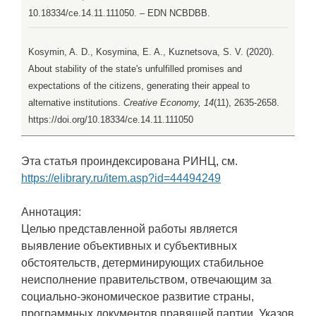
10.18334/ce.14.11.111050. – EDN NCBDBB.
Kosymin, A. D., Kosymina, E. A., Kuznetsova, S. V. (2020).
About stability of the state's unfulfilled promises and
expectations of the citizens, generating their appeal to
alternative institutions.
Creative Economy, 14
(11), 2635-2658.
https://doi.org/10.18334/ce.14.11.111050
Эта статья проиндексирована РИНЦ, см.
https://elibrary.ru/item.asp?id=44494249
Аннотация:
Целью представленной работы является
выявление объективных и субъективных
обстоятельств, детерминирующих стабильное
неисполнение правительством, отвечающим за
социально-экономическое развитие страны,
программных документов правящей партии, Указов