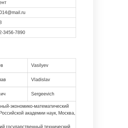
ент
014@mail.ru
8
2-3456-7890
ев
Vasilyev
лав
Vladislav
вич
Sergeevich
ный-экономико-математический
 Российской академии наук, Москва,
ий государственный технический