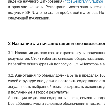
индекса научного цитирования (
https://elibrary.ru/auth
вторая часть анкеты. Регистрация может занять нескол
получили SPIN, это не станет проблемой в этот раз. Но 
следующей публикации.
3. Название статьи, аннотация и ключевые сло
3.1.
Название
должно кратко отражать суть проделанн
результатов. Стоит избегать слишком общих названий
Избегайте общих фраз «К вопросу о …», «Некоторые ас
3.2.
Аннотация
по объему должна быть в пределах 100
своей структуре она должна повторять содержание ста
актуальность выбранной темы, раскрывать основные 
и полученные автором результаты.
Аннотация не должна содержать сносок, ссылок и подз
Все аббервиатуры и условные обозначения в тексте, т