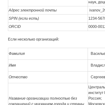
наук, доц
Адрес электронной почты
ivanov_2
SPIN (если есть)
1234-567
ORCID
0000-001
Если несколько организаций:
Фамилия
Василь
Имя
Владис
Отчество
Сергее
Централь
институт
Название организации полностью без
Россия;
сокращений с указанием города и страны
Московск