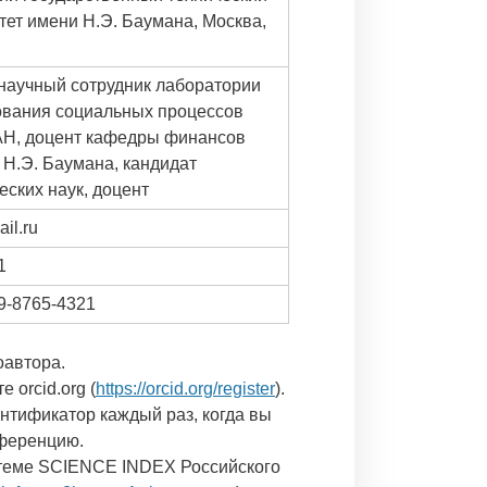
тет имени Н.Э. Баумана, Москва,
научный сотрудник лаборатории
вания социальных процессов
Н, доцент кафедры финансов
 Н.Э. Баумана, кандидат
еских наук, доцент
il.ru
1
9-8765-4321
оавтора.
е orcid.org (
https://orcid.org/register
).
ентификатор каждый раз, когда вы
нференцию.
стеме SCIENCE INDEX Российского