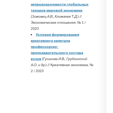
непредсказуемости глобальных
трендов мировой экономики
(
Зимовец А.В., Климачев Т.Д.
) //
Экономические отношения. № 1 /
2023
Условия формирования
креативного капитала
профессорско-
преподавательского состава
вузов
(
Гуськова И.В., Грудзинский
А.О. и др.
) // Креативная экономика. №
2 / 2023