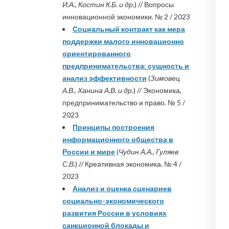
И.А., Костин К.Б. и др.
) // Вопросы
инновационной экономики. № 2 / 2023
Социальный контракт как мера
поддержки малого инновационно
ориентированного
предпринимательства: сущность и
анализ эффективности
(
Зимовец
А.В., Ханина А.В. и др.
) // Экономика,
предпринимательство и право. № 5 /
2023
Принципы построения
информационного общества в
России и мире
(
Чудин А.А., Гуляев
С.В.
) // Креативная экономика. № 4 /
2023
Анализ и оценка сценариев
социально-экономического
развития России в условиях
санкционной блокады и