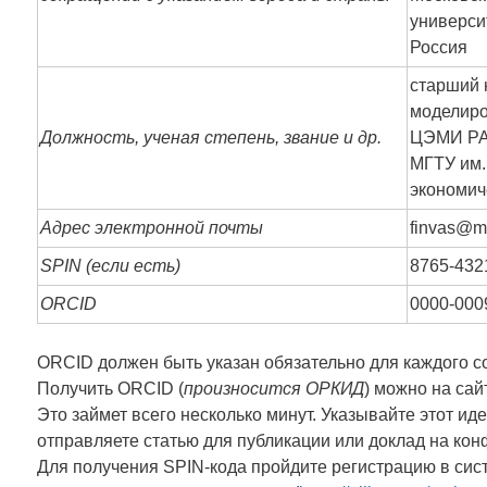
универси
Россия
старший 
моделиро
Должность, ученая степень, звание и др.
ЦЭМИ РА
МГТУ им.
экономич
Адрес электронной почты
finvas@ma
SPIN (если есть)
8765-432
ORCID
0000-000
ORCID должен быть указан обязательно для каждого с
Получить ORCID (
произносится ОРКИД
) можно на сайт
Это займет всего несколько минут. Указывайте этот ид
отправляете статью для публикации или доклад на ко
Для получения SPIN-кода пройдите регистрацию в си