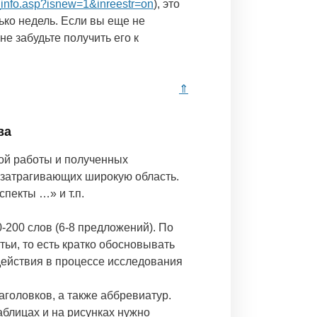
or_info.asp?isnew=1&inreestr=on
), это
ько недель. Если вы еще не
не забудьте получить его к
⇑
ва
ой работы и полученных
, затрагивающих широкую область.
пекты …» и т.п.
-200 слов (6-8 предложений). По
тьи, то есть кратко обосновывать
действия в процессе исследования
аголовков, а также аббревиатур.
аблицах и на рисунках нужно