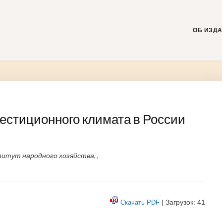
Skip
to
content
ОБ ИЗД
естиционного климата в России
итут народного хозяйства, ,
| Загрузок: 41
Скачать PDF