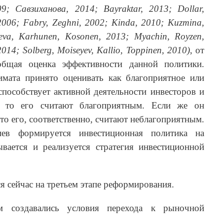
09
;
Савзиханова, 2014
;
Bayraktar
, 2013
;
Dollar
,
2006
;
Fabry
,
Zeghni
, 2002
;
Kinda
, 2010
;
Kuzmina
,
eva
,
Karhunen
,
Kosonen
, 2013
;
Myachin
,
Royzen
,
2014
;
Solberg
,
Moiseyev
,
Kallio
,
Toppinen
, 2010)
, от
общая оценка эффективности данной политики.
имата принято оценивать как благоприятное или
способствует активной деятельности инвесторов и
а, то его считают благоприятным. Если же он
то его, соответственно, считают неблагоприятным.
в формируется инвестиционная политика на
ывается и реализуется стратегия инвестиционной
я сейчас на третьем этапе реформирования.
 создавались условия перехода к рыночной