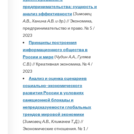
предпринимательства: сущность и
анализ эффективности
(
Зимовец
А.В., Ханина А.В. и др.
) // Экономика,
предпринимательство и право. № 5 /
2023
Принципы построения
информационного общества в
России и мире
(
Чудин А.А., Гуляев
С.В.
) // Креативная экономика. № 4 /
2023
Анализ и оценка сценариев
социально-экономического
развития России в условиях
санкционной блокады и
непредсказуемости глобальных
трендов мировой экономики
(
Зимовец А.В., Климачев Т.Д.
) //
Экономические отношения. № 1 /