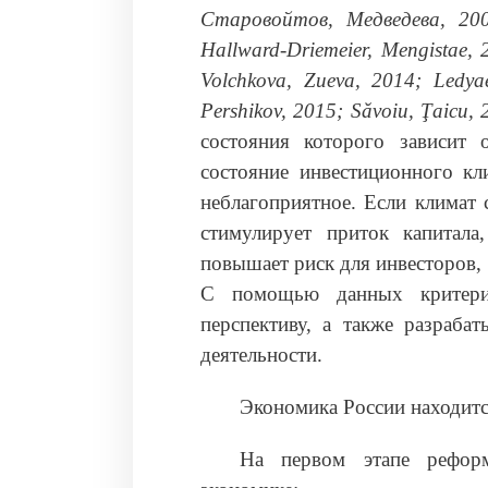
Старовойтов, Медведева, 20
Hallward
-
Driemeier
,
Mengistae
, 
Volchkova
,
Zueva
, 2014
;
Ledya
Pershikov
, 2015
;
S
ă
voiu
, Ţ
aicu
, 
состояния которого зависит 
состояние инвестиционного кл
неблагоприятное. Если климат 
стимулирует приток капитал
повышает риск для инвесторов, 
С помощью данных критерие
перспективу, а также разрабат
деятельности.
Экономика России находитс
На первом этапе реформ