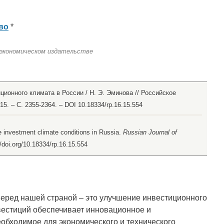
во
*
 экономическом издательстве
ционного климата в России / Н. Э. Эминова // Российское
5. – С. 2355-2364. – DOI 10.18334/rp.16.15.554
e investment climate conditions in Russia.
Russian Journal of
//doi.org/10.18334/rp.16.15.554
 перед нашей страной – это улучшение инвестиционного
вестиций обеспечивает инновационное и
еобходимое для экономического и технического