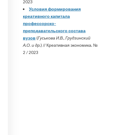
2023
Условия формирования
креативного капитала
профессорско-
преподавательского состава
вузов
(
Гуськова И.В., Грудзинский
А.О. и др.
) // Креативная экономика. №
2 / 2023