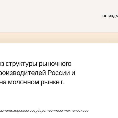
Skip
to
content
ОБ ИЗД
з структуры рыночного
роизводителей России и
на молочном рынке г.
агнитогорского государственного технического