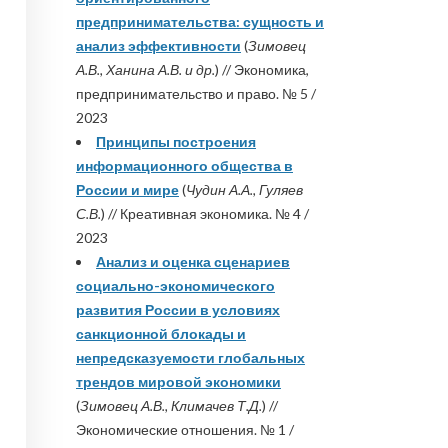
предпринимательства: сущность и
анализ эффективности
(
Зимовец
А.В., Ханина А.В. и др.
) // Экономика,
предпринимательство и право. № 5 /
2023
Принципы построения
информационного общества в
России и мире
(
Чудин А.А., Гуляев
С.В.
) // Креативная экономика. № 4 /
2023
Анализ и оценка сценариев
социально-экономического
развития России в условиях
санкционной блокады и
непредсказуемости глобальных
трендов мировой экономики
(
Зимовец А.В., Климачев Т.Д.
) //
Экономические отношения. № 1 /