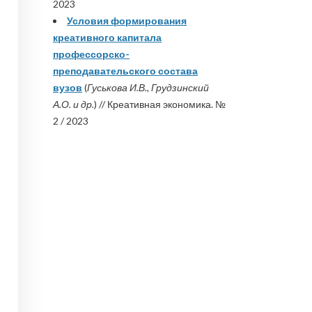
2023
Условия формирования
креативного капитала
профессорско-
преподавательского состава
вузов
(
Гуськова И.В., Грудзинский
А.О. и др.
) // Креативная экономика. №
2 / 2023