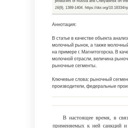
producers of Russia and Chelyabinsk on th
16
(9), 1389-1404. https://doi.org/10.18334/r
Аннотация:
В статье в качестве объекта анал
молочный рынок, а также молочный
на примере г. Магнитогорска. В ка
молочной отрасли, величина рыно
рыночные сегменты.
Ключевые слова: рыночный сегмен
производители, федеральные произ
В настоящее время, в свя
применяемых к ней санкций и