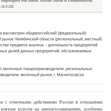
e Magnitogorsk milk market.
Russian Journal of Entrepreneurship,
p.16.9.226
иза рассмотрен общероссийский (федеральный)
 рынок Челябинской области (региональный, местный)
честве предмета анализа – деятельность предприятий
чных долей данных предприятий, обслуживаемые
т, молочные товаропроизводители, региональные
водители, молочный рынок, г. Магнитогорска
зи с ответными действиями России в отношении
 взятым курсом на импортозамещение, особенно