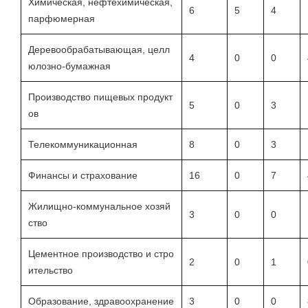
Химическая, нефтехимическая,
6
5
4
парфюмерная
Деревообрабатывающая, целл
4
0
0
юлозно-бумажная
Производство пищевых продукт
5
0
3
ов
Телекоммуникационная
8
0
3
Финансы и страхование
16
0
7
Жилищно-коммунальное хозяй
3
0
0
ство
Цементное производство и стро
2
0
1
ительство
Образование, здравоохранение
3
0
0