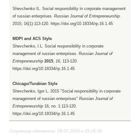
Shevchenko IL. Social responsibility in corporate management
of russian enterprises.
Russian Journal of Entrepreneurship
.
2015; 16(1):113-120. https://doi.org/10.18334/rp.16.1.45
MDPI and ACS Style
Shevchenko, I.L. Social responsibility in corporate
management of russian enterprises.
Russian Journal of
Entrepreneurship
2015
,
16
, 113-120.
https://doi.org/10.18334/rp.16.1.45
Chicago/Turabian Style
Shevchenko, Igor L. 2015 "Social responsibility in corporate
management of russian enterprises"
Russian Journal of
Entrepreneurship
16, no. 1:113-120.
https://doi.org/10.18334/rp.16.1.45
Страница обновлена: 28.07.2026 в 19:15:28